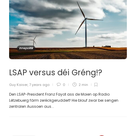
Innepolitik
LSAP versus déi Gréng!?
Guy Kaiser
,
7 years ago
0
2 min
Den LSAP-President Franz Fayot ass de Moien op Radio
Lëtzebuerg färm zeréckgeruddert! Hie blouf zwar bei sengen
zentralen Aussoen aus...