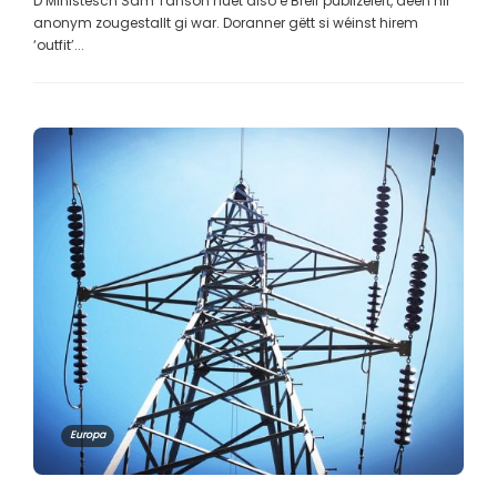
D’Ministesch Sam Tanson huet also e Bréif publizéiert, deen hir
anonym zougestallt gi war. Doranner gëtt si wéinst hirem
‘outfit’...
Europa