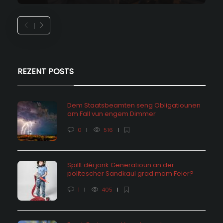
REZENT POSTS
Dem Staatsbeamten seng Obligatiounen
am Fall vun engem Dimmer
0
516
Spillt déi jonk Generatioun an der
politescher Sandkaul grad mam Feier?
1
405