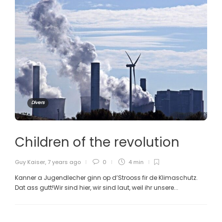
Divers
Children of the revolution
Guy Kaiser
,
7 years ago
0
4 min
Kanner a Jugendlecher ginn op d’Strooss fir de Klimaschutz.
Dat ass gutt!Wir sind hier, wir sind laut, weil ihr unsere...