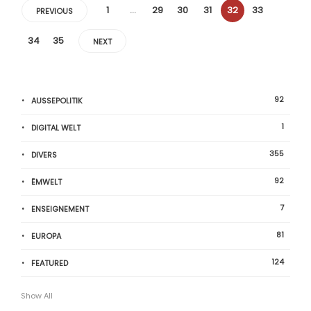
1
…
29
30
31
32
33
PREVIOUS
34
35
NEXT
92
AUSSEPOLITIK
1
DIGITAL WELT
355
DIVERS
92
ËMWELT
7
ENSEIGNEMENT
81
EUROPA
124
FEATURED
Show All