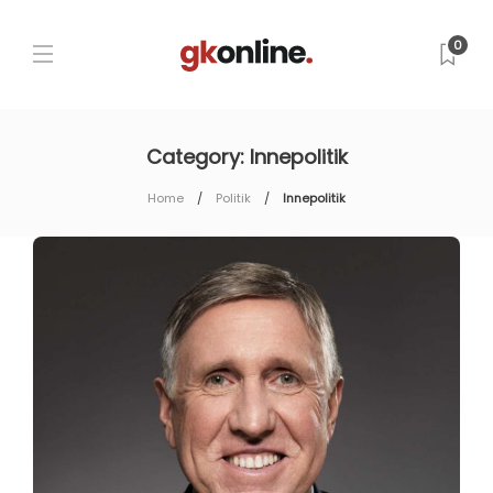
0
Category:
Innepolitik
Home
Politik
Innepolitik