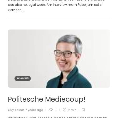
ass also net egal ween. Am Interview mam Paperjam sot si
kierzlech,...
Innepolitik
Politesche Mediecoup!
Guy Kaiser
,
7 years ago
0
2 min