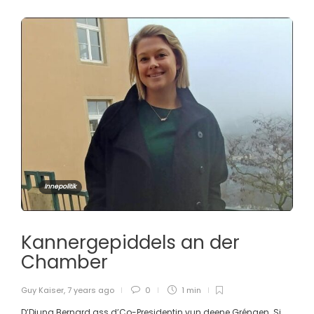
Innepolitik
Kannergepiddels an der
Chamber
Guy Kaiser
,
7 years ago
0
1 min
D’Djuna Bernard ass d’Co-Presidentin vun deene Gréngen. Si