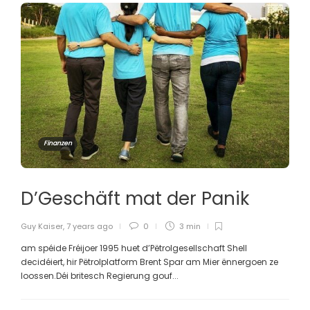
Finanzen
D’Geschäft mat der Panik
Guy Kaiser
,
7 years ago
0
3 min
am spéide Fréijoer 1995 huet d’Pëtrolgesellschaft Shell
decidéiert, hir Pëtrolplatform Brent Spar am Mier ënnergoen ze
loossen.Déi britesch Regierung gouf...