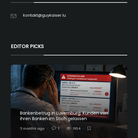
kontakt@guykaiser.lu
EDITOR PICKS
Bankenbetrug in Luxemburg: Kunden von
ihren Banken im Stich gelassen
3 months ago
1
1954