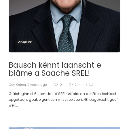
Innepolitik
Bausch kënnt laanscht e
blâme a Saache SREL!
Guy Kaiser
,
7 years ago
0
2 min
Gläich ginn et 6 Joer, datt d’SREL-Affaire an der Ëffentlechkeet
opgekacht gouf, eigentlech misst ee soen, NEI opgekacht gouf,
well...