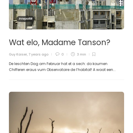
Innepolitik
Wat elo, Madame Tanson?
Guy Kaiser
,
7 years ago
0
3 min
De leschten Dag am Februar hat et a sech: do koumen
Chifferen eraus vum Observatoire de l’habitat! A waat een...