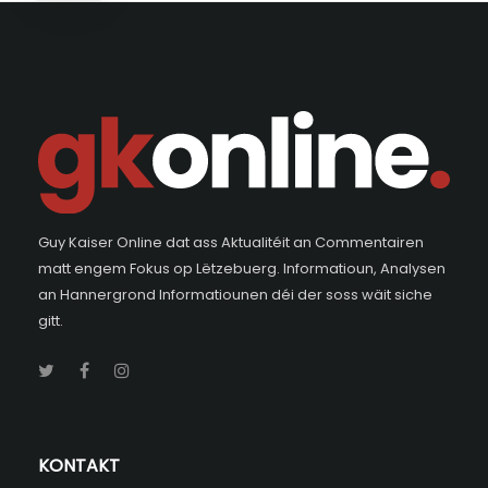
Guy Kaiser Online dat ass Aktualitéit an Commentairen
matt engem Fokus op Lëtzebuerg. Informatioun, Analysen
an Hannergrond Informatiounen déi der soss wäit siche
gitt.
KONTAKT