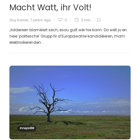
Macht Watt, ihr Volt!
Guy Kaiser
,
7 years ago
0
2 min
Jiddereen blaméiert sech, esou gutt wéi hie kann. Do wëll jo en
neie ‘politesche’ Grupp fir d’Europawahle kandidéieren, mam
elektriséierenden...
Innepolitik