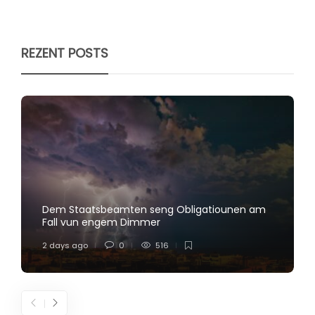
REZENT POSTS
Dem Staatsbeamten seng Obligatiounen am
Fall vun engem Dimmer
2 days ago
0
516