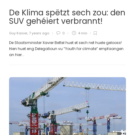
De Klima spëtzt sech zou: den
SUV gehéiert verbrannt!
Guy Kaiser
,
7 years ago
0
4 min
De Staatsminister Xavier Bettel huet et sech net huele gelooss!
Hien huet eng Delegatioun vu “Youth for climate” empfaangen
an hier...