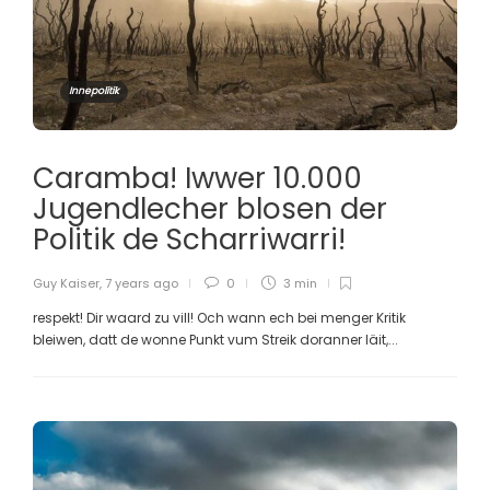
Innepolitik
Caramba! Iwwer 10.000
Jugendlecher blosen der
Politik de Scharriwarri!
Guy Kaiser
,
7 years ago
0
3 min
respekt! Dir waard zu vill! Och wann ech bei menger Kritik
bleiwen, datt de wonne Punkt vum Streik doranner läit,...