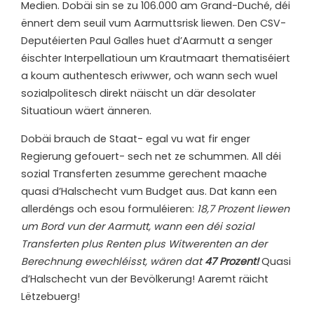
Medien. Dobäi sin se zu 106.000 am Grand-Duché, déi
ënnert dem seuil vum Aarmuttsrisk liewen. Den CSV-
Deputéierten Paul Galles huet d’Aarmutt a senger
éischter Interpellatioun um Krautmaart thematiséiert
a koum authentesch eriwwer, och wann sech wuel
sozialpolitesch direkt näischt un där desolater
Situatioun wäert änneren.
Dobäi brauch de Staat- egal vu wat fir enger
Regierung gefouert- sech net ze schummen. All déi
sozial Transferten zesumme gerechent maache
quasi d’Halschecht vum Budget aus. Dat kann een
allerdéngs och esou formuléieren:
18,7 Prozent liewen
um Bord vun der Aarmutt, wann een déi sozial
Transferten plus Renten plus Witwerenten an der
Berechnung ewechléisst, wären dat
47 Prozent!
Quasi
d’Halschecht vun der Bevölkerung! Aaremt räicht
Lëtzebuerg!