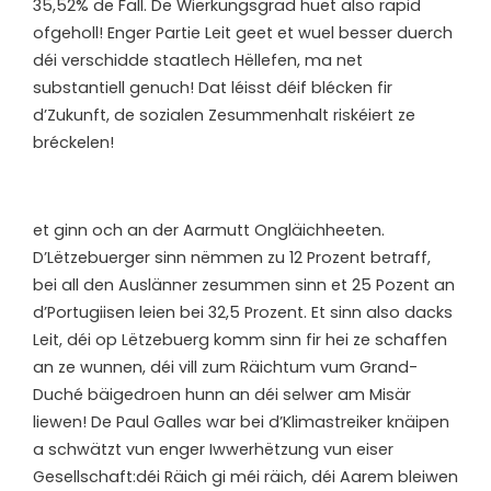
35,52% de Fall. De Wierkungsgrad huet also rapid
ofgeholl! Enger Partie Leit geet et wuel besser duerch
déi verschidde staatlech Hëllefen, ma net
substantiell genuch! Dat léisst déif blécken fir
d’Zukunft, de sozialen Zesummenhalt riskéiert ze
bréckelen!
e
t ginn och an der Aarmutt Ongläichheeten.
D’Lëtzebuerger sinn nëmmen zu 12 Prozent betraff,
bei all den Auslänner zesummen sinn et 25 Pozent an
d’Portugiisen leien bei 32,5 Prozent. Et sinn also dacks
Leit, déi op Lëtzebuerg komm sinn fir hei ze schaffen
an ze wunnen, déi vill zum Räichtum vum Grand-
Duché bäigedroen hunn an déi selwer am Misär
liewen! De Paul Galles war bei d’Klimastreiker knäipen
a schwätzt vun enger Iwwerhëtzung vun eiser
Gesellschaft:déi Räich gi méi räich, déi Aarem bleiwen