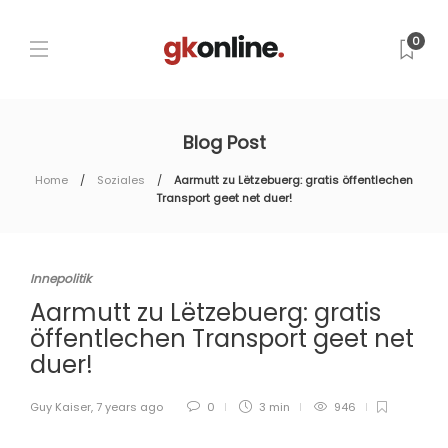
0
Blog Post
Home
Soziales
Aarmutt zu Lëtzebuerg: gratis öffentlechen
Transport geet net duer!
Innepolitik
Aarmutt zu Lëtzebuerg: gratis
öffentlechen Transport geet net
duer!
Guy Kaiser
,
7 years ago
0
3 min
946