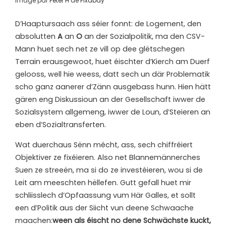
Image par
Peter H
de
Pixabay
D’Haaptursaach ass séier fonnt: de Logement, den
absolutten
A
an
O
an der Sozialpolitik, ma den CSV-
Mann huet sech net ze vill op dee glëtschegen
Terrain erausgewoot, huet éischter d’Kierch am Duerf
gelooss, well hie weess, datt sech un där Problematik
scho ganz aanerer d’Zänn ausgebass hunn. Hien hätt
gären eng Diskussioun an der Gesellschaft iwwer de
Sozialsystem allgemeng, iwwer de Loun, d’Steieren an
eben d’Sozialtransferten.
Wat duerchaus Sënn mécht, ass, sech chiffréiert
Objektiver ze fixéieren. Also net Blannemännerches
Suen ze streeën, ma si do ze investéieren, wou si de
Leit am meeschten hëllefen. Gutt gefall huet mir
schliisslech d’Opfaassung vum Här Galles, et sollt
een d’Politik aus der Siicht vun deene Schwaache
maachen:
ween als éischt no dene Schwächste kuckt,