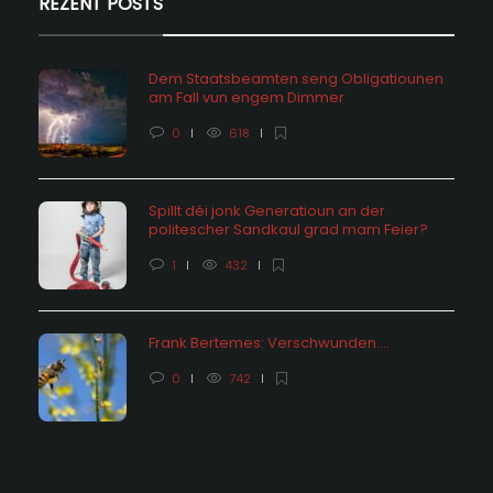
REZENT POSTS
Dem Staatsbeamten seng Obligatiounen
am Fall vun engem Dimmer
0
618
Spillt déi jonk Generatioun an der
politescher Sandkaul grad mam Feier?
1
432
Frank Bertemes: Verschwunden….
0
742