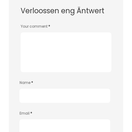
Verloossen eng Äntwert
Your comment
*
Name
*
Email
*