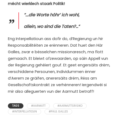
mécht wierklech staark Politik!
“….die Worte höhr’ ich wohl,
allein, wo sind die Taten?…”
Eng Interpellatioun ass dofir do, d’Regierung un hir
Responsabilitéiten ze erënneren. Dat huet den Här
Galles, zwar e bësselchen missionaresch, ma flott
gemaach. Et bleiwt ofzewaarden, op säin Appell vun
der Regierung gehéiert gouf. Et geet engersäits drëm,
verschiddene Persounen, Individummen ënner
d’Aerem ze gräifen, anerersäits drëm, Rëss am
Gesellschaftskontrakt ze verhënneren! Iergendwéi si
mir also alleguerten vun der Aarmutt betraff!
TAGS
#AARMUTT
#AARMUTTSRISIKO
#INTERPELLATIOUN
#PAUL GALLES