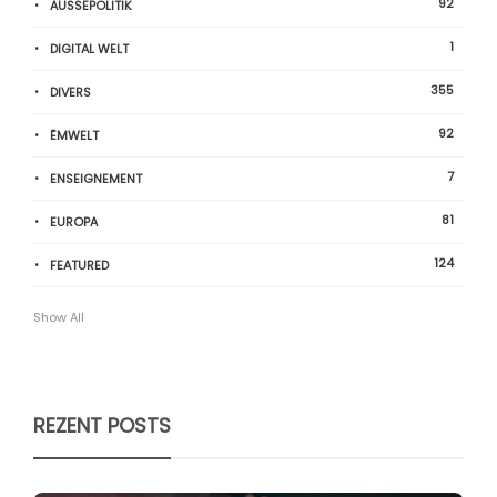
92
AUSSEPOLITIK
1
DIGITAL WELT
355
DIVERS
92
ËMWELT
7
ENSEIGNEMENT
81
EUROPA
124
FEATURED
Show All
REZENT POSTS