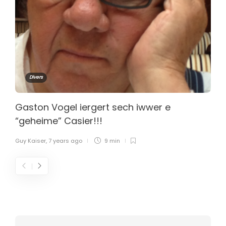
Divers
Gaston Vogel iergert sech iwwer e
“geheime” Casier!!!
Guy Kaiser
,
7 years ago
9 min