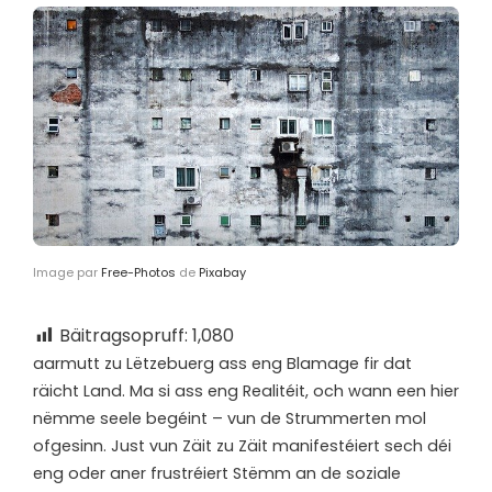
Image par
Free-Photos
de
Pixabay
Bäitragsopruff:
1,080
a
armutt zu Lëtzebuerg ass eng Blamage fir dat
räicht Land. Ma si ass eng Realitéit, och wann een hier
nëmme seele begéint – vun de Strummerten mol
ofgesinn. Just vun Zäit zu Zäit manifestéiert sech déi
eng oder aner frustréiert Stëmm an de soziale