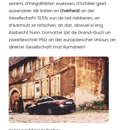
aarem, d’Inegalitéiten wuessen, d’Schéier geet
ausenaner. Mir kréien en
Overheat
an der
Gesellschaft! 13,5% vun de Leit riskéieren, an
d’Aarmutt ze rëtschen, an dat, obwuel si eng
Aarbecht hunn. Domatter läit de Grand-Duch un
zweetleschter Plaz an der europäescher Unioun, an
direkter Gesellschaft mat Rumänien!