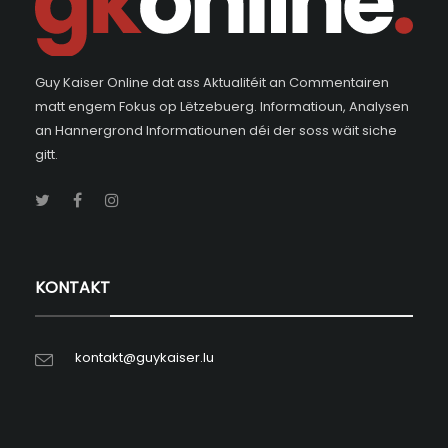
Guy Kaiser Online dat ass Aktualitéit an Commentairen
matt engem Fokus op Lëtzebuerg. Informatioun, Analysen
an Hannergrond Informatiounen déi der soss wäit siche
gitt.
KONTAKT
kontakt@guykaiser.lu