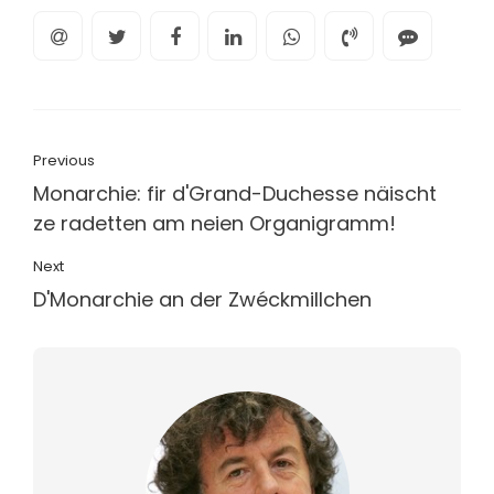
Previous
Monarchie: fir d'Grand-Duchesse näischt
ze radetten am neien Organigramm!
Next
D'Monarchie an der Zwéckmillchen