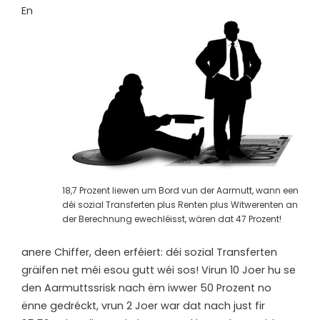
En
18,7 Prozent liewen um Bord vun der Aarmutt, wann een
déi sozial Transferten plus Renten plus Witwerenten an
der Berechnung ewechléisst, wären dat 47 Prozent!
anere Chiffer, deen erféiert: déi sozial Transferten
gräifen net méi esou gutt wéi sos! Virun 10 Joer hu se
den Aarmuttssrisk nach ëm iwwer 50 Prozent no
ënne gedréckt, vrun 2 Joer war dat nach just fir