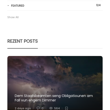
124
FEATURED
Show All
REZENT POSTS
Dem Staatsbeamten seng Obligatiounen am
Fall vun engem Dimmer
2 days ago
0
564