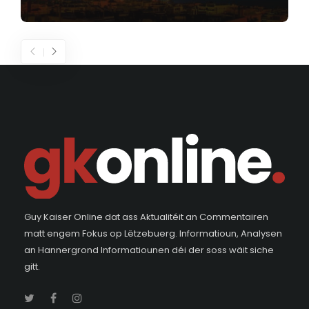
Guy Kaiser Online dat ass Aktualitéit an Commentairen
matt engem Fokus op Lëtzebuerg. Informatioun, Analysen
an Hannergrond Informatiounen déi der soss wäit siche
gitt.