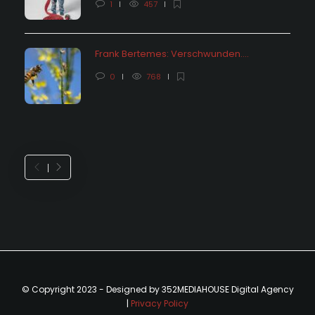
1
457
Frank Bertemes: Verschwunden….
0
768
© Copyright 2023 - Designed by 352MEDIAHOUSE Digital Agency
|
Privacy Policy