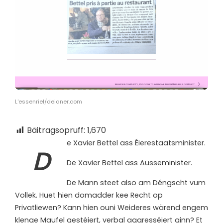
L'essenriel/deianer.com
Bäitragsopruff:
1,670
e Xavier Bettel ass Éierestaatsminister.
D
De Xavier Bettel ass Ausseminister.
De Mann steet also am Déngscht vum
Vollek. Huet hien domadder kee Recht op
Privatliewen? Kann hien ouni Weideres wärend engem
klenge Maufel gestéiert, verbal aggresséiert ginn? Et