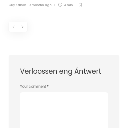
Guy Kaiser
,
10 months ago
3 min
Verloossen eng Äntwert
Your comment
*