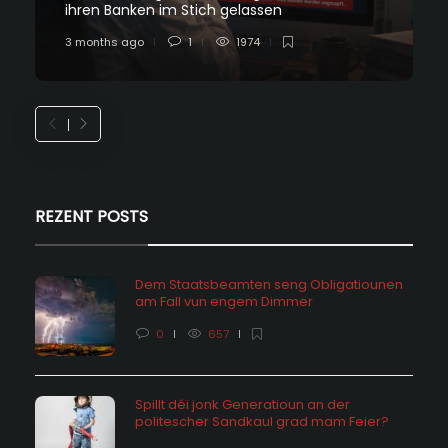
ihren Banken im Stich gelassen
3 months ago
1
1974
REZENT POSTS
Dem Staatsbeamten seng Obligatiounen
am Fall vun engem Dimmer
0
657
Spillt déi jonk Generatioun an der
politescher Sandkaul grad mam Feier?