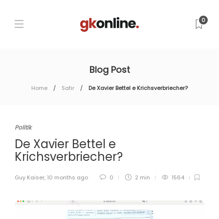
0
Blog Post
Home
Satir
De Xavier Bettel e Krichsverbriecher?
Politik
De Xavier Bettel e
Krichsverbriecher?
Guy Kaiser
,
10 months ago
0
2 min
1564