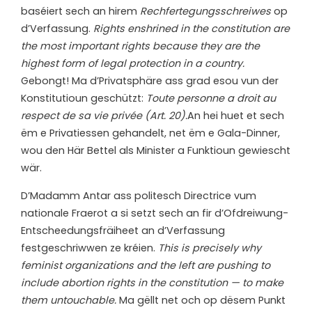
baséiert sech an hirem
Rechfertegungsschreiwes
op
d’Verfassung.
Rights enshrined in the constitution are
the most important rights because they are the
highest form of legal protection in a country.
Gebongt! Ma d’Privatsphäre ass grad esou vun der
Konstitutioun geschützt:
Toute personne a droit au
respect de sa vie
privée (Art. 20).
An hei huet et sech
ëm e Privatiessen gehandelt, net ëm e Gala-Dinner,
wou den Här Bettel als Minister a Funktioun gewiescht
wär.
D’Madamm Antar ass politesch Directrice vum
nationale Fraerot a si setzt sech an fir d’Ofdreiwung-
Entscheedungsfräiheet an d’Verfassung
festgeschriwwen ze kréien.
This is precisely why
feminist organizations and the left are pushing to
include abortion rights in the constitution — to make
them untouchable.
Ma gëllt net och op dësem Punkt