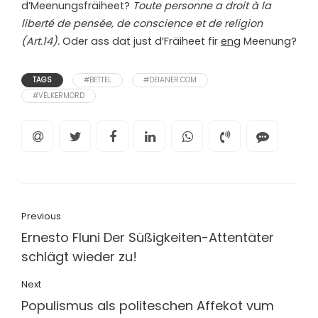
d’Meenungsfräiheet?
Toute personne a droit à la
liberté de pensée, de conscience et de religion
(Art.14).
Oder ass dat just d’Fräiheet fir
eng
Meenung?
TAGS
#BETTEL
#DEIANER.COM
#VËLKERMORD
Previous
Ernesto Fluni Der Süßigkeiten-Attentäter
schlägt wieder zu!
Next
Populismus als politeschen Affekot vum