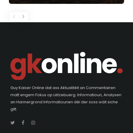
Guy Kaiser Online dat ass Aktualitéit an Commentairen
matt engem Fokus op Lëtzebuerg. Informatioun, Analysen
an Hannergrond Informatiounen déi der soss wäit siche
gitt.