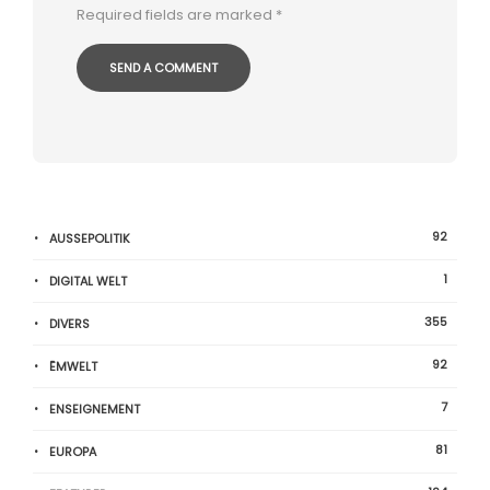
Required fields are marked
*
92
AUSSEPOLITIK
1
DIGITAL WELT
355
DIVERS
92
ËMWELT
7
ENSEIGNEMENT
81
EUROPA