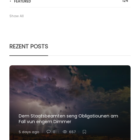
124
FEATURED
Show All
REZENT POSTS
Dem Staatsbeamten seng Obligatiounen am
Fall vun engem Dimmer
5 days ago
0
657