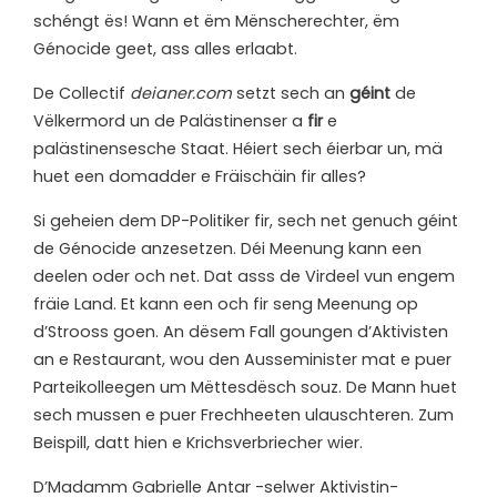
schéngt ës! Wann et ëm Mënscherechter, ëm
Génocide geet, ass alles erlaabt.
De Collectif
deianer.com
setzt sech an
géint
de
Vëlkermord un de Palästinenser a
fir
e
palästinensesche Staat. Héiert sech éierbar un, mä
huet een domadder e
Fräischäin fir alles?
Si geheien dem DP-Politiker fir, sech net genuch géint
de Génocide anzesetzen. Déi Meenung kann een
deelen oder och net. Dat asss de Virdeel vun engem
fräie Land. Et kann een och fir seng Meenung op
d’Strooss goen. An dësem Fall goungen d’Aktivisten
an e Restaurant, wou den Ausseminister mat e puer
Parteikolleegen um Mëttesdësch souz. De Mann huet
sech mussen e puer Frechheeten ulauschteren. Zum
Beispill, datt hien e Krichsverbriecher wier.
D’Madamm Gabrielle Antar -selwer Aktivistin-