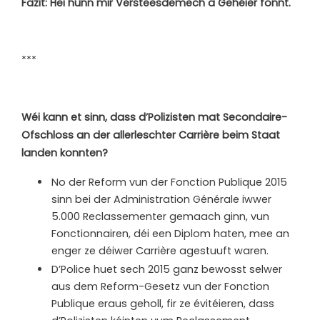
Fazit: Hei hunn mir Versteesdemech a Gehéier fonnt.
***
Wéi kann et sinn, dass d’Polizisten mat Secondaire-
Ofschloss an der allerleschter Carrière beim Staat
landen konnten?
No der Reform vun der Fonction Publique 2015
sinn bei der Administration Générale iwwer
5.000 Reclassementer gemaach ginn, vun
Fonctionnairen, déi een Diplom haten, mee an
enger ze déiwer Carrière agestuuft waren.
D’Police huet sech 2015 ganz bewosst selwer
aus dem Reform-Gesetz vun der Fonction
Publique eraus geholl, fir ze évitéieren, dass