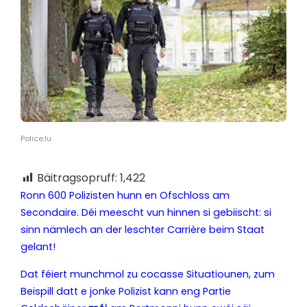
Police.lu
Bäitragsopruff:
1,422
Ronn 600 Polizisten hunn en Ofschloss am
Secondaire. Déi meescht vun hinnen si gebiischt: si
sinn nämlech an der leschter Carrière beim Staat
gelant!
Dat féiert munchmol zu cocasse Situatiounen, zum
Beispill datt e jonke Polizist kann eng Partie