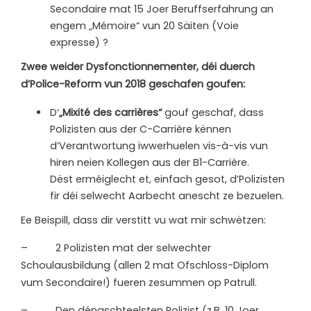
Secondaire mat 15 Joer Beruffserfahrung an
engem „Mémoire“ vun 20 Säiten (Voie
expresse) ?
Zwee weider Dysfonctionnementer, déi duerch
d’Police-Reform vun 2018 geschafen goufen:
D‘
„Mixité des carrières“
gouf geschaf, dass
Polizisten aus der C-Carrière kënnen
d’Verantwortung iwwerhuelen vis-à-vis vun
hiren neien Kollegen aus der B1-Carrière.
Dëst erméiglecht et, einfach gesot, d’Polizisten
fir déi selwecht Aarbecht anescht ze bezuelen.
Ee Beispill, dass dir verstitt vu wat mir schwëtzen:
– 2 Polizisten mat der selwechter
Schoulausbildung (allen 2 mat Ofschloss-Diplom
vum Secondaire!) fueren zesummen op Patrull.
– Den déngschteelsten Polizist (z.B. 10 Joer