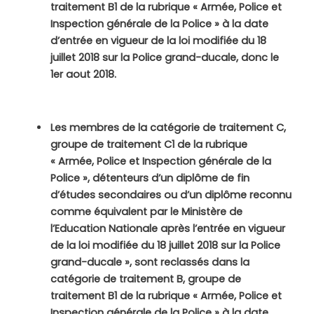
traitement B1
de la rubrique « Armée, Police et
Inspection générale de la Police »
à la date
d’entrée en vigueur de la loi modifiée du 18
juillet 2018 sur la Police grand-ducale, donc le
1er aout 2018.
Les membres de la catégorie de traitement C,
groupe de traitement C1
de la rubrique
« Armée, Police et Inspection générale de la
Police », détenteurs d’un diplôme de fin
d’études secondaires ou d’un diplôme reconnu
comme équivalent par le Ministère de
l’Education Nationale après l’entrée en vigueur
de la loi modifiée du 18 juillet 2018 sur la Police
grand-ducale », sont reclassés dans la
catégorie de traitement B, groupe de
traitement B1
de la rubrique « Armée, Police et
Inspection générale de la Police »
à la date