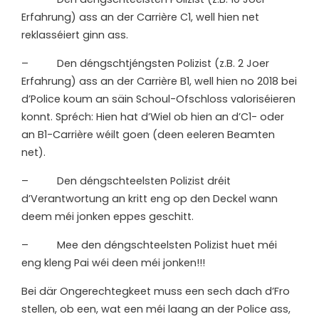
Erfahrung) ass an der Carrière C1, well hien net
reklasséiert ginn ass.
– Den déngschtjéngsten Polizist (z.B. 2 Joer
Erfahrung) ass an der Carrière B1, well hien no 2018 bei
d’Police koum an säin Schoul-Ofschloss valoriséieren
konnt. Spréch: Hien hat d’Wiel ob hien an d’C1- oder
an B1-Carrière wéilt goen (deen eeleren Beamten
net).
– Den déngschteelsten Polizist dréit
d’Verantwortung an kritt eng op den Deckel wann
deem méi jonken eppes geschitt.
– Mee den déngschteelsten Polizist huet méi
eng kleng Pai wéi deen méi jonken!!!
Bei där Ongerechtegkeet muss een sech dach d’Fro
stellen, ob een, wat een méi laang an der Police ass,