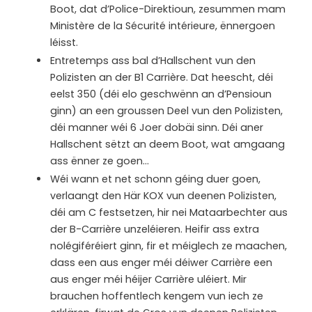
Boot, dat d’Police-Direktioun, zesummen mam
Ministère de la Sécurité intérieure, ënnergoen
léisst.
Entretemps ass bal d’Hallschent vun den
Polizisten an der B1 Carrière. Dat heescht, déi
eelst 350 (déi elo geschwënn an d’Pensioun
ginn) an een groussen Deel vun den Polizisten,
déi manner wéi 6 Joer dobäi sinn. Déi aner
Hallschent sëtzt an deem Boot, wat amgaang
ass ënner ze goen…
Wéi wann et net schonn géing duer goen,
verlaangt den Här KOX vun deenen Polizisten,
déi am C festsetzen, hir nei Mataarbechter aus
der B-Carrière unzeléieren. Heifir ass extra
nolégiféréiert ginn, fir et méiglech ze maachen,
dass een aus enger méi déiwer Carrière een
aus enger méi héijer Carrière uléiert. Mir
brauchen hoffentlech kengem vun iech ze