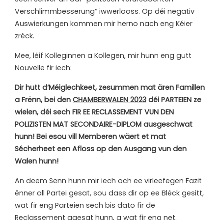
Verschlimmbesserung“ iwwerlooss. Op déi negativ
Auswierkungen kommen mir herno nach eng Kéier
zréck.
Mee, léif Kolleginnen a Kollegen, mir hunn eng gutt
Nouvelle fir iech:
Dir hutt d‘Méiglechkeet, zesummen mat ären Famillen
a Frënn, bei den
CHAMBERWALEN 2023
déi PARTEIEN ze
wielen, déi sech FIR EE RECLASSEMENT VUN DEN
POLIZISTEN MAT SECONDAIRE-DIPLOM ausgeschwat
hunn!
Bei esou vill Memberen wäert et mat
Sécherheet een Afloss op den Ausgang vun den
Walen hunn!
An deem Sënn hunn mir iech och ee virleefegen Fazit
ënner all Partei gesat, sou dass dir op ee Bléck gesitt,
wat fir eng Parteien sech bis dato fir de
Reclassement agesat hunn, a wat fir eng net.