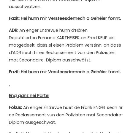
ausschwätzen.
Fazit: Hei hunn mir Versteesdemech a Gehéier fonnt.
ADR:
An enger Entrevue hunn d‘Hären
Deputéierten Fernand KARTHEISER an Fred KEUP eis
matgedeelt, dass si eisen Problem verstinn, an dass
d’ADR sech fir ee Reclassement vun den Polizisten
mat Secondaire-Diplom ausschwätzt.
Fazit: Hei hunn mir Versteesdemech a Gehéier fonnt.
Eng ganz nei Partei
Fokus:
An enger Entrevue huet de Fränk ENGEL sech fir
ee Reclassement vun den Polizisten mat Secondaire-
Diplom ausgeschwat.