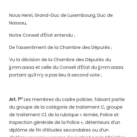
Nous Henri, Grand-Duc de Luxembourg, Duc de
Nassau,
Notre Conseil d’État entendu ;
De l’assentiment de la Chambre des Députés ;
Vu la décision de la Chambre des Députés du
jj.mm.aaaa et celle du Conseil d’État du jj.mm.aaaa
portant qu’il n’y a pas lieu à second vote ;
er
Art. 1
Les membres du cadre policier, faisant partie
du groupe de la catégorie de traitement C, groupe
de traitement C1, de la rubrique « Armée, Police et
Inspection générale de la Police », détenteurs d’un
diplôme de fin d’études secondaires ou d’un