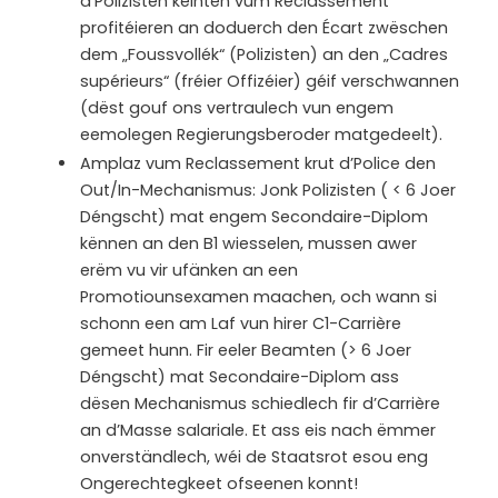
d’Polizisten kéinten vum Reclassement
profitéieren an doduerch den Écart zwëschen
dem „Foussvollék“ (Polizisten) an den „Cadres
supérieurs“ (fréier Offizéier) géif verschwannen
(dëst gouf ons vertraulech vun engem
eemolegen Regierungsberoder matgedeelt).
Amplaz vum Reclassement krut d’Police den
Out/In-Mechanismus: Jonk Polizisten ( < 6 Joer
Déngscht) mat engem Secondaire-Diplom
kënnen an den B1 wiesselen, mussen awer
erëm vu vir ufänken an een
Promotiounsexamen maachen, och wann si
schonn een am Laf vun hirer C1-Carrière
gemeet hunn. Fir eeler Beamten (> 6 Joer
Déngscht) mat Secondaire-Diplom ass
dësen Mechanismus schiedlech fir d’Carrière
an d’Masse salariale. Et ass eis nach ëmmer
onverständlech, wéi de Staatsrot esou eng
Ongerechtegkeet ofseenen konnt!