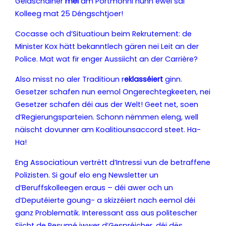
Geldschäiner
méi
am Portmonni hunn ewéi säi
Kolleeg mat 25 Déngschtjoer!
Cocasse och d’Situatioun beim Rekrutement: de
Minister Kox hätt bekanntlech gären nei Leit an der
Police. Mat wat fir enger Aussiicht an der Carrière?
Also misst no aler Traditioun r
eklasséiert
ginn.
Gesetzer schafen nun eemol Ongerechtegkeeten, nei
Gesetzer schafen déi aus der Welt! Geet net, soen
d’Regierungsparteien. Schonn nëmmen eleng, well
näischt dovunner am Koalitiounsaccord steet. Ha-
Ha!
Eng Associatioun vertrëtt d’Intressi vun de betraffene
Polizisten. Si gouf elo eng Newsletter un
d’Beruffskolleegen eraus – déi awer och un
d’Deputéierte goung- a skizzéiert nach eemol déi
ganz Problematik. Interessant ass aus politescher
Siicht de Resumé iwwer d’Gespréicher, déi dës