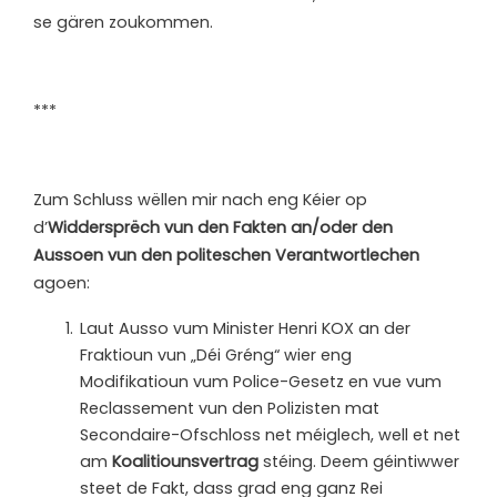
se gären zoukommen.
***
Zum Schluss wëllen mir nach eng Kéier op
d’
Widdersprëch vun den Fakten an/oder den
Aussoen vun den politeschen Verantwortlechen
agoen:
Laut Ausso vum Minister Henri KOX an der
Fraktioun vun „Déi Gréng“ wier eng
Modifikatioun vum Police-Gesetz en vue vum
Reclassement vun den Polizisten mat
Secondaire-Ofschloss net méiglech, well et net
am
Koalitiounsvertrag
stéing. Deem géintiwwer
steet de Fakt, dass grad eng ganz Rei