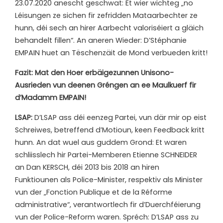
23.07.2020 anescht geschwat: Et wier wichteg „no
Léisungen ze sichen fir zefridden Mataarbechter ze
hunn, déi sech an hirer Aarbecht valoriséiert a gläich
behandelt fillen“. An aneren Wieder: D’Stéphanie
EMPAIN huet an Tëschenzäit de Mond verbueden kritt!
Fazit: Mat den Hoer erbäigezunnen Unisono-
Ausrieden vun deenen Gréngen an ee Maulkuerf fir
d’Madamm EMPAIN!
LSAP:
D’LSAP ass déi eenzeg Partei, vun där mir op eist
Schreiwes, betreffend d’Motioun, keen Feedback kritt
hunn. An dat wuel aus guddem Grond: Et waren
schliisslech hir Partei-Memberen Etienne SCHNEIDER
an Dan KERSCH, déi 2013 bis 2018 an hiren
Funktiounen als Police-Minister, respektiv als Minister
vun der „Fonction Publique et de la Réforme
administrative“, verantwortlech fir d’Duerchféierung
vun der Police-Reform waren. Spréch: D’LSAP ass zu