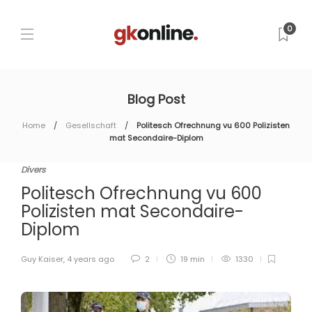
0
Blog Post
Home
Gesellschaft
Politesch Ofrechnung vu 600 Polizisten
mat Secondaire-Diplom
Divers
Politesch Ofrechnung vu 600
Polizisten mat Secondaire-
Diplom
Guy Kaiser
,
4 years ago
2
19 min
1330