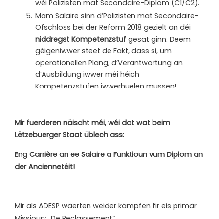
wéi Polizisten mat Secondaire-Diplom (C1/C2).
Mam Salaire sinn d’Polizisten mat Secondaire-
Ofschloss bei der Reform 2018 gezielt an déi
niddregst Kompetenzstuf
gesat ginn. Deem
géigeniwwer steet de Fakt, dass si, um
operationellen Plang, d’Verantwortung an
d’Ausbildung iwwer méi héich
Kompetenzstufen iwwerhuelen mussen!
Mir fuerderen näischt méi, wéi dat wat beim
Lëtzebuerger Staat üblech ass:
Eng Carrière an ee Salaire a Funktioun vum Diplom an
der Anciennetéit!
Mir als ADESP wäerten weider kämpfen fir eis primär
Missioun: „De Reclassement“.