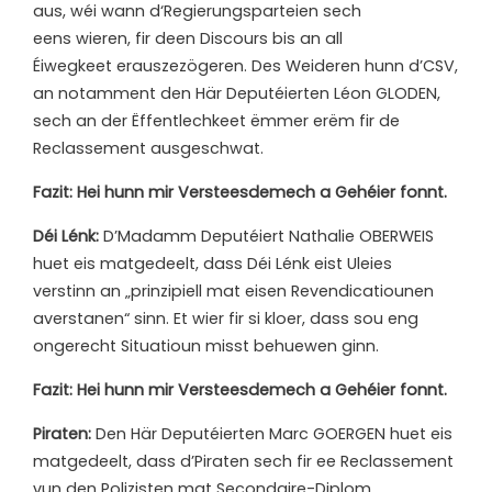
aus, wéi wann d‘Regierungsparteien sech
eens wieren, fir deen Discours bis an all
Éiwegkeet erauszezögeren. Des Weideren hunn d’CSV,
an notamment den Här Deputéierten Léon GLODEN,
sech an der Ëffentlechkeet ëmmer erëm fir de
Reclassement ausgeschwat.
Fazit: Hei hunn mir Versteesdemech a Gehéier fonnt.
Déi Lénk:
D’Madamm Deputéiert Nathalie OBERWEIS
huet eis matgedeelt, dass Déi Lénk eist Uleies
verstinn an „prinzipiell mat eisen Revendicatiounen
averstanen“ sinn. Et wier fir si kloer, dass sou eng
ongerecht Situatioun misst behuewen ginn.
Fazit: Hei hunn mir Versteesdemech a Gehéier fonnt.
Piraten:
Den Här Deputéierten Marc GOERGEN huet eis
matgedeelt, dass d’Piraten sech fir ee Reclassement
vun den Polizisten mat Secondaire-Diplom