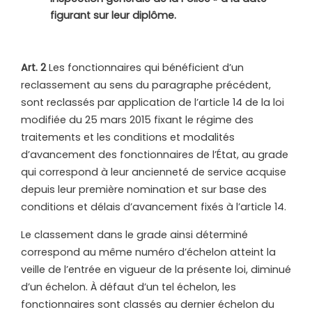
figurant sur leur diplôme.
Art. 2
Les fonctionnaires qui bénéficient d’un
reclassement au sens du paragraphe précédent,
sont reclassés par application de l’article 14 de la loi
modifiée du 25 mars 2015 fixant le régime des
traitements et les conditions et modalités
d’avancement des fonctionnaires de l’État, au grade
qui correspond à leur ancienneté de service acquise
depuis leur première nomination et sur base des
conditions et délais d’avancement fixés à l’article 14.
Le classement dans le grade ainsi déterminé
correspond au même numéro d’échelon atteint la
veille de l’entrée en vigueur de la présente loi, diminué
d’un échelon. À défaut d’un tel échelon, les
fonctionnaires sont classés au dernier échelon du