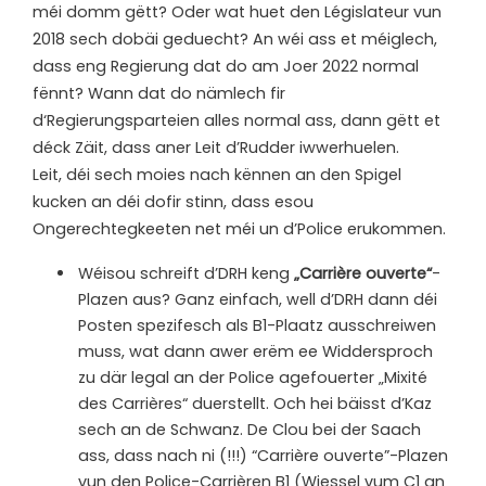
méi domm gëtt? Oder wat huet den Législateur vun
2018 sech dobäi geduecht? An wéi ass et méiglech,
dass eng Regierung dat do am Joer 2022 normal
fënnt? Wann dat do nämlech fir
d‘Regierungsparteien alles normal ass, dann gëtt et
déck Zäit, dass aner Leit d’Rudder iwwerhuelen.
Leit, déi sech moies nach kënnen an den Spigel
kucken an déi dofir stinn, dass esou
Ongerechtegkeeten net méi un d’Police erukommen.
Wéisou schreift d’DRH keng
„Carrière ouverte“
-
Plazen aus? Ganz einfach, well d’DRH dann déi
Posten spezifesch als B1-Plaatz ausschreiwen
muss, wat dann awer erëm ee Widdersproch
zu där legal an der Police agefouerter „Mixité
des Carrières“ duerstellt. Och hei bäisst d’Kaz
sech an de Schwanz. De Clou bei der Saach
ass, dass nach ni (!!!) “Carrière ouverte”-Plazen
vun den Police-Carrièren B1 (Wiessel vum C1 an