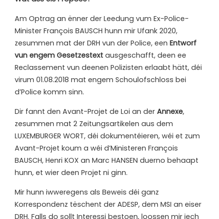
Am Optrag an ënner der Leedung vum Ex-Police-
Minister François BAUSCH hunn mir Ufank 2020,
zesummen mat der DRH vun der Police, een
Entworf
vun engem Gesetzestext
ausgeschafft, deen ee
Reclassement vun deenen Polizisten erlaabt hätt, déi
virum 01.08.2018 mat engem Schoulofschloss bei
d’Police komm sinn.
Dir fannt den Avant-Projet de Loi an der
Annexe
,
zesummen mat 2 Zeitungsartikelen aus dem
LUXEMBURGER WORT, déi dokumentéieren, wéi et zum
Avant-Projet koum a wéi d’Ministeren François
BAUSCH, Henri KOX an Marc HANSEN duerno behaapt
hunn, et wier deen Projet ni ginn.
Mir hunn iwweregens als Beweis déi ganz
Korrespondenz tëschent der ADESP, dem MSI an eiser
DRH. Falls do sollt Interessi bestoen, loossen mir iech