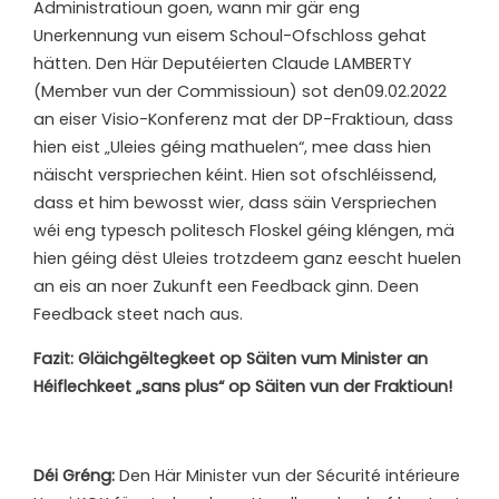
Administratioun goen, wann mir gär eng
Unerkennung vun eisem Schoul-Ofschloss gehat
hätten. Den Här Deputéierten Claude LAMBERTY
(Member vun der Commissioun) sot den09.02.2022
an eiser Visio-Konferenz mat der DP-Fraktioun, dass
hien eist „Uleies géing mathuelen“, mee dass hien
näischt verspriechen kéint. Hien sot ofschléissend,
dass et him bewosst wier, dass säin Verspriechen
wéi eng typesch politesch Floskel géing kléngen, mä
hien géing dëst Uleies trotzdeem ganz eescht huelen
an eis an noer Zukunft een Feedback ginn. Deen
Feedback steet nach aus.
Fazit: Gläichgëltegkeet op Säiten vum Minister an
Héiflechkeet „sans plus“ op Säiten vun der Fraktioun!
Déi Gréng:
Den Här Minister vun der Sécurité intérieure