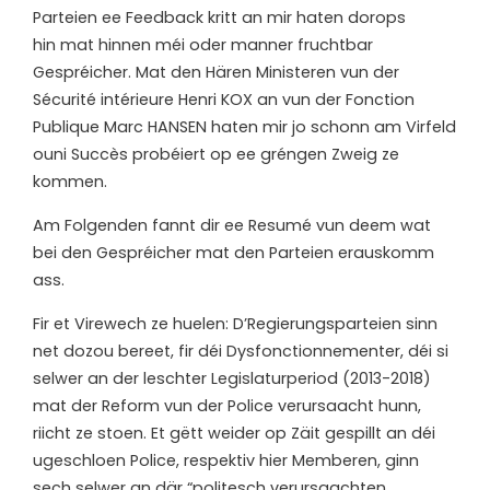
Parteien ee Feedback kritt an mir haten dorops
hin mat hinnen méi oder manner fruchtbar
Gespréicher. Mat den Hären Ministeren vun der
Sécurité intérieure Henri KOX an vun der Fonction
Publique Marc HANSEN haten mir jo schonn am Virfeld
ouni Succès probéiert op ee gréngen Zweig ze
kommen.
Am Folgenden fannt dir ee Resumé vun deem wat
bei den Gespréicher mat den Parteien erauskomm
ass.
Fir et Virewech ze huelen: D’Regierungsparteien sinn
net dozou bereet, fir déi Dysfonctionnementer, déi si
selwer an der leschter Legislaturperiod (2013-2018)
mat der Reform vun der Police verursaacht hunn,
riicht ze stoen. Et gëtt weider op Zäit gespillt an déi
ugeschloen Police, respektiv hier Memberen, ginn
sech selwer an där “politesch verursaachten