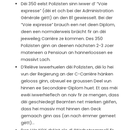
Déi 350 eelst Polizisten sinn iwwer d’ “Voie
expresse” (déi et och bei der Administration
Générale gëtt) an den B1 gewiesselt. Bei der
“Voie expresse” brauch een net deen Diplom,
deen een normalerweis bräicht fir an déi
jeeweileg Carrière ze kommen. Des 350
Polizisten ginn an deenen nächsten 2-3 Joer
mateneen a Pensioun an hannerloossen ee
massiivt Lach.
D’Relève iwwerhuelen déi Polizisten, déi lo hei
vun der Regierung an der C-Carrière hänken
gelooss ginn, obwuel ee groussen Deel vun
hinnen ee Secondaire-Diplom huet. Et ass méi
ewéi iwwerhieflech an naiv fir ze mengen, dass
déi geschiedegt Beamten net mierken géifen,
dass hei massiv mat hinnen den Geck
gemaach ginn ass (an nach ëmmer gemeet
gëtt)…