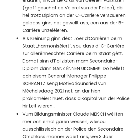
erklären, firwat de Gros vun deenen Polizisten
(graff geschat ee Véierel vun der Police), déi
hei trotz Diplom an der C-Carrière versaueren
gelooss ginn, net gewëllt ass, een aus der B-
Carrière unzeléieren.
Als Kréinung ginn dëst Joer d’Carrièren beim
Staat „harmoniséiert“, sou dass d‘ C-Carrière
zur allerënneschter Carrière beim Staat gëtt.
Domat sinn d’Polizisten mam Secondaire-
Diplom dann GANZ ËNNEN UKOMM!!! Do hëlleft
och eisem General-Manager Philippe
SCHRANTZ seng Motivatiounsried vun
Méchelsdaag 2021 net, an där hien
proklaméiert huet, dass d’Kapital vun der Police
hir Leit wieren…
Vum Bildungsminister Claude MEISCH wéilten
mer och emol gären wëssen, wéisou
ausschliisslech an der Police den Secondaire-
Ofschloss manner wäert ass, wéi 3 Joer