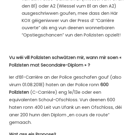
den B1) oder A2 (Wiessel vum B1 an den A2)
ausgeschriwwen goufen, mee dass den Här
KOX géigeniwwer vun der Press d’ “Carrière
ouverte” als eng vun deenen wonnerbaren
“Opstiegschancen” vun den Polizisten opzielt!
Vu wéi vill Polizisten schwätzen mir, wann mir soen «
Polizisten mat Secondaire-Diplom » ?
Ier d’B1-Carrière an der Police geschafen gouf (also
virum 01.08.2018) haten an der Police ronn
600
Polizisten
(C-Carrière) eng 1e/13e oder een
equivalenten Schoul-Ofschloss. Vun deenen 600
haten ronn 400 Leit vun Ufank un een Ofschloss, déi
aner 200 hunn den Diplom „en cours de route“
gemaach.
Wat ass eis Propose?