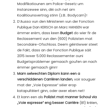
Modifikatiounen am Police-Gesetz um
Instanzewee sinn, déi och net am
Koalitiounsvertrag stinn (z.B.. Bodycam)!
D’Ausso vun den Ministeren vun der Fonction
Publique Dan KERSCH an Marc HANSEN war
ëmmer erëm, dass keen
Budget
do wier fir de
Reclassement vun den (600) Polizisten mat
Secondaire-Ofschloss. Deem géintiwwer steet
de Fakt, dass an der Fonction Publique säit
2015 iwwer 5.000 Reclassementer ouni
Budgetsproblemer gemaach goufen an nach
ëmmer gemaach ginn!
Mam selwechten Diplom kann een a
verschiddenen Carrièren landen
, voir souguer
mat der „Voie Expresse“ séier erop
katapultéiert ginn, oder awer eben net!
Et kann een als
Polizist mat manner Schoul via
„Voie expresse“ eng besser Carrière
(B1) kréien,