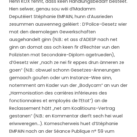
Henri KOX fënnt, dass keen Handlungsbedarf besteet.
Hien selwer, genau sou wéi d’Madamm
Deputéiert Stéphanie EMPAIN, hunn d’Ausrieden
zesummen auswenneg geléiert : D’Police-Gesetz wier
mat den deemolegen Gewerkschaften
ausgehandelt ginn (N.B.: et ass d’ADESP nach net
ginn an domat ass och keen fir d’Rechter vun den
Polizisten mat Secondaire-Diplom agetrueden),
d‘Gesetz wier „nach ze nei fir eppes drun änneren ze
goen“ (N.B.: obwuel schonn Gesetzes-Ännerungen
gemaach goufen oder um Instanze-Wee sinn,
notemment am Kader vun der „Bodycam“ an vun der
„Harmonisation des carrières inférieures des
fonctionnaires et employés de l’Etat“) an de
Reclassement hätt „net am Koalitiouns-Vertrag
gestanen“ (N.B.: en Kommentar dierft sech hei wuel
eriwweregen…). Komescherweis huet d’Stéphanie
EMPAIN nach an der Séance Publique n° 59 vum