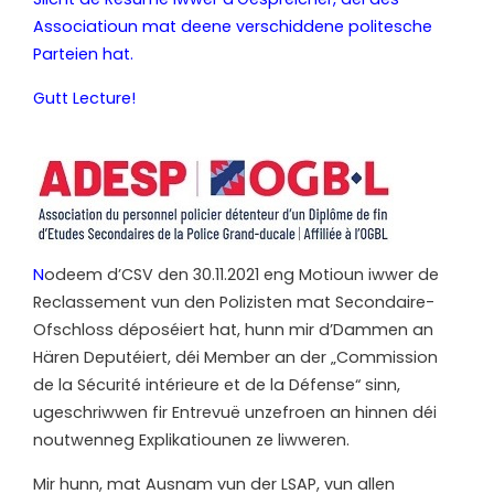
Associatioun mat deene verschiddene politesche
Parteien hat.
Gutt Lecture!
N
odeem d’CSV den 30.11.2021 eng Motioun iwwer de
Reclassement vun den Polizisten mat Secondaire-
Ofschloss déposéiert hat, hunn mir d’Dammen an
Hären Deputéiert, déi Member an der „Commission
de la Sécurité intérieure et de la Défense“ sinn,
ugeschriwwen fir Entrevuë unzefroen an hinnen déi
noutwenneg Explikatiounen ze liwweren.
Mir hunn, mat Ausnam vun der LSAP, vun allen