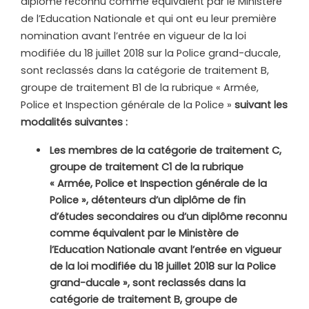
diplôme reconnu comme équivalent par le Ministère
de l’Education Nationale et qui ont eu leur première
nomination avant l’entrée en vigueur de la loi
modifiée du 18 juillet 2018 sur la Police grand-ducale,
sont reclassés dans la catégorie de traitement B,
groupe de traitement B1 de la rubrique « Armée,
Police et Inspection générale de la Police »
suivant les
modalités suivantes :
Les membres de la catégorie de traitement C,
groupe de traitement C1
de la rubrique
« Armée, Police et Inspection générale de la
Police », détenteurs d’un diplôme de fin
d’études secondaires ou d’un diplôme reconnu
comme équivalent par le Ministère de
l’Education Nationale avant l’entrée en vigueur
de la loi modifiée du 18 juillet 2018 sur la Police
grand-ducale », sont reclassés dans la
catégorie de traitement B, groupe de