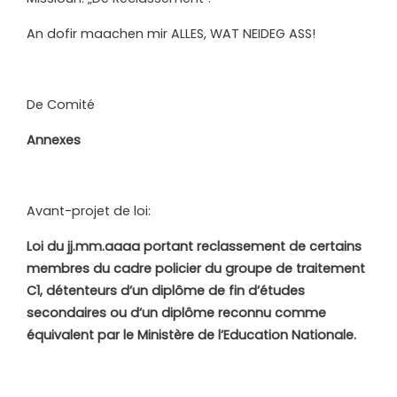
An dofir maachen mir ALLES, WAT NEIDEG ASS!
De Comité
Annexes
Avant-projet de loi:
Loi du jj.mm.aaaa portant reclassement de certains
membres du cadre policier du groupe de traitement
C1,
détenteurs d’un diplôme de fin d’études
secondaires ou d’un diplôme reconnu comme
équivalent par le Ministère de l’Education Nationale
.