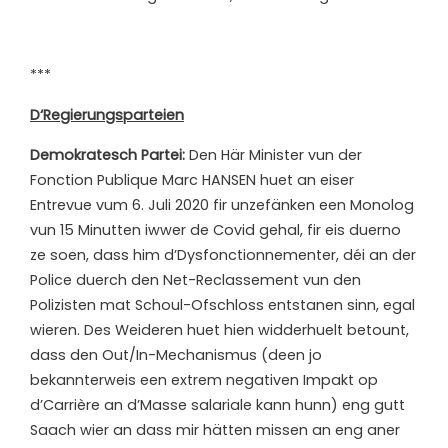
***
D‘Regierungsparteien
Demokratesch Partei:
Den Här Minister vun der
Fonction Publique Marc HANSEN huet an eiser
Entrevue vum 6. Juli 2020 fir unzefänken een Monolog
vun 15 Minutten iwwer de Covid gehal, fir eis duerno
ze soen, dass him d’Dysfonctionnementer, déi an der
Police duerch den Net-Reclassement vun den
Polizisten mat Schoul-Ofschloss entstanen sinn, egal
wieren. Des Weideren huet hien widderhuelt betount,
dass den Out/In-Mechanismus (deen jo
bekannterweis een extrem negativen Impakt op
d’Carrière an d’Masse salariale kann hunn) eng gutt
Saach wier an dass mir hätten missen an eng aner