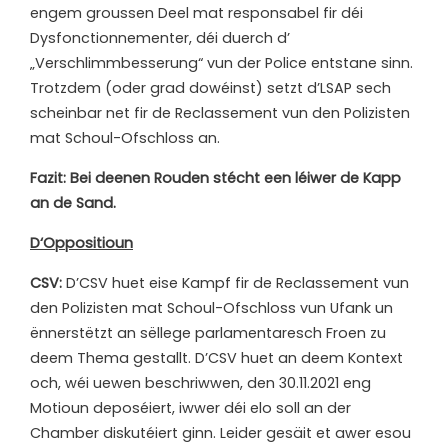
engem groussen Deel mat responsabel fir déi
Dysfonctionnementer, déi duerch d’
„Verschlimmbesserung“ vun der Police entstane sinn.
Trotzdem (oder grad dowéinst) setzt d’LSAP sech
scheinbar net fir de Reclassement vun den Polizisten
mat Schoul-Ofschloss an.
Fazit: Bei deenen Rouden stécht een léiwer de Kapp
an de Sand.
D‘Oppositioun
CSV:
D’CSV huet eise Kampf fir de Reclassement vun
den Polizisten mat Schoul-Ofschloss vun Ufank un
ënnerstëtzt an sëllege parlamentaresch Froen zu
deem Thema gestallt. D’CSV huet an deem Kontext
och, wéi uewen beschriwwen, den 30.11.2021 eng
Motioun deposéiert, iwwer déi elo soll an der
Chamber diskutéiert ginn. Leider gesäit et awer esou