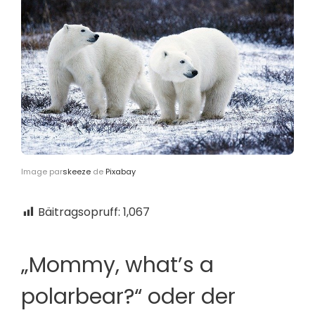
Image par
skeeze
de
Pixabay
Bäitragsopruff:
1,067
„Mommy, what’s a
polarbear?“ oder der