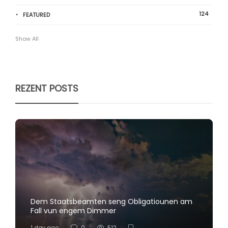
124
FEATURED
Show All
REZENT POSTS
Dem Staatsbeamten seng Obligatiounen am
Fall vun engem Dimmer
1 day ago
0
512