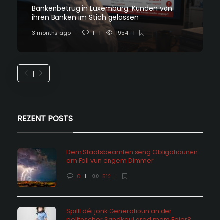
Bankenbetrug in Luxemburg: Kunden von
ihren Banken im Stich gelassen
3 months ago
1
1954
REZENT POSTS
Dem Staatsbeamten seng Obligatiounen
am Fall vun engem Dimmer
0
512
Spillt déi jonk Generatioun an der
politescher Sandkaul grad mam Feier?