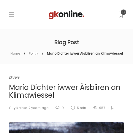
0
Blog Post
Home
Politik
Mario Dichter iwwer Äisbiiren an Klimawiessel
Divers
Mario Dichter iwwer Äisbiiren an
Klimawiessel
Guy Kaiser
,
7 years ago
0
5 min
957