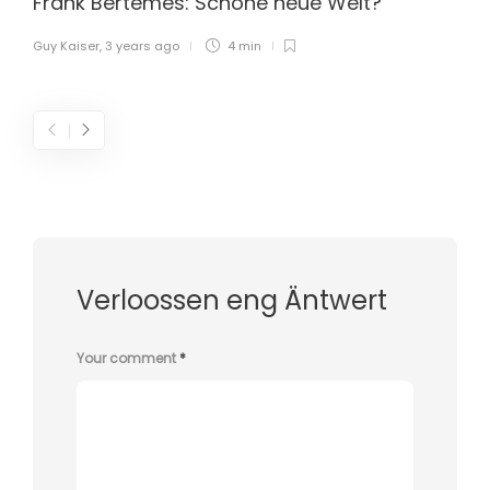
Frank Bertemes: Schöne neue Welt?
Guy Kaiser
,
3 years ago
4 min
Verloossen eng Äntwert
Your comment
*