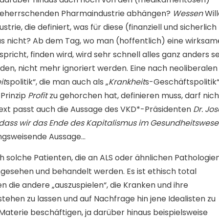
sbeherrschenden Pharmaindustrie abhängen?
Wessen
Will
ie, die definiert, was für diese (finanziell und sicherlich
was nicht? Ab dem Tag, wo man (hoffentlich) eine wirksam
richt, finden wird, wird sehr schnell alles ganz anders se
iden, nicht mehr ignoriert werden. Eine nach neoliberalen
it
spolitik“, die man auch als „
Krankheit
s-Geschäftspolitik“
Prinzip
Profit
zu gehorchen hat, definieren muss, darf nich
ntext passt auch die Aussage des VKD*-Präsidenten
Dr. Jos
t, dass wir das Ende des Kapitalismus im Gesundheitswes
ungsweisende Aussage…
solche Patienten, die an ALS oder ähnlichen Pathologie
ngesehen und behandelt werden. Es ist ethisch total
n die andere „auszuspielen“, die Kranken und ihre
stehen zu lassen und auf Nachfrage hin jene Idealisten zu
Materie beschäftigen, ja darüber hinaus beispielsweise