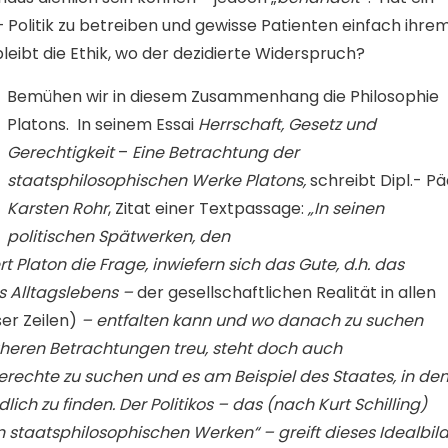
– Politik zu betreiben und gewisse Patienten einfach ihre
leibt die Ethik, wo der dezidierte Widerspruch?
Bemühen wir in diesem Zusammenhang die Philosophie
Platons. In seinem Essai
Herrschaft, Gesetz und
Gerechtigkeit
–
Eine Betrachtung der
staatsphilosophischen Werke Platons,
schreibt Dipl.- Pä
Karsten Rohr
, Zitat einer Textpassage:
„
In seinen
politischen Spätwerken, den
ert Platon die Frage, inwiefern sich das Gute, d.h. das
s Alltagslebens –
der gesellschaftlichen Realität in allen
ser Zeilen)
– entfalten kann und wo danach zu suchen
rüheren Betrachtungen treu, steht doch auch
Gerechte zu suchen und es am Beispiel des Staates, in de
ch zu finden. Der Politikos – das (nach Kurt Schilling)
n staatsphilosophischen Werken“ – greift dieses Idealbil