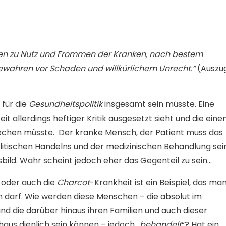
fen zu Nutz und Frommen der Kranken, nach bestem
bewahren vor Schaden und willkürlichem Unrecht.“
(Auszu
 für die
Gesundheitspolitik
insgesamt sein müsste. Eine
Zeit allerdings heftiger Kritik ausgesetzt sieht und die ein
rechen müsste. Der kranke Mensch, der Patient muss das
olitischen Handelns und der medizinischen Behandlung sei
bild. Wahr scheint jedoch eher das Gegenteil zu sein…
oder auch die
Charcot
-Krankheit ist ein Beispiel, das ma
 darf. Wie werden diese Menschen – die absolut im
, und die darüber hinaus ihren Familien und auch dieser
us dienlich sein können – jedoch „
behandelt
“? Hat ein