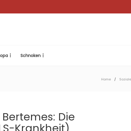
ropa
Schnoken
Home
Sozial
k Bertemes: Die
LS-Krankheit)