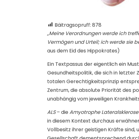
Bäitragsopruff:
878
„Meine Verordnungen werde ich tref
Vermögen und Urteil; ich werde sie 
aus dem Eid des Hippokrates)
E
in Textpassus der eigentlich ein Must
Gesundheitspolitik, die sich in letzter 
totalen Gerechtigkeitsprinzip entsp
Zentrum, die absolute Priorität des p
unabhängig vom jeweiligen Krankheits
ALS
– die
Amyotrophe Lateralsklerose
in diesem Kontext durchaus erwähnen
Vollbesitz ihrer geistigen Kräfte sind
Gesellschaft dementsprechend durcha