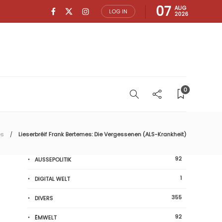
07
AUG
LOG IN
2026
0
es
Lieserbréif Frank Bertemes: Die Vergessenen (ALS-Krankheit)
92
AUSSEPOLITIK
1
DIGITAL WELT
355
DIVERS
92
ËMWELT