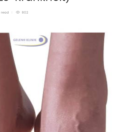
n
read
802