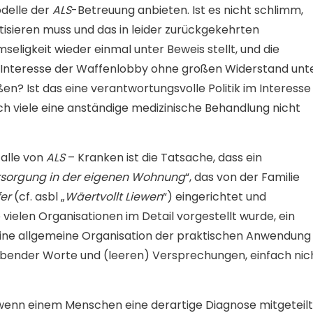
odelle der
ALS
-Betreuung anbieten. Ist es nicht schlimm,
sieren muss und das in leider zurückgekehrten
seligkeit wieder einmal unter Beweis stellt, und die
im Interesse der Waffenlobby ohne großen Widerstand unt
n? Ist das eine verantwortungsvolle Politik im Interesse
ich viele eine anständige medizinische Behandlung nicht
alle von
ALS
– Kranken ist die Tatsache, dass ein
sorgung in der eigenen Wohnung
“, das von der Familie
er
(cf. asbl „
Wäertvollt Liewen
“) eingerichtet und
 vielen Organisationen im Detail vorgestellt wurde, ein
ür eine allgemeine Organisation der praktischen Anwendung
lobender Worte und (leeren) Versprechungen, einfach nic
enn einem Menschen eine derartige Diagnose mitgeteilt