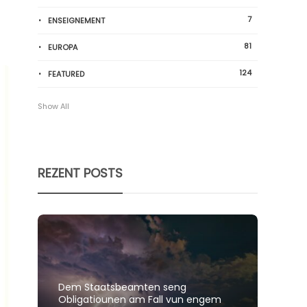
7
ENSEIGNEMENT
81
EUROPA
124
FEATURED
Show All
REZENT POSTS
Dem Staatsbeamten seng
Spillt
Obligatiounen am Fall vun engem
polit