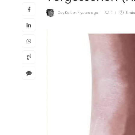
Guy Kaiser
,
4 years ago
1
5 mi