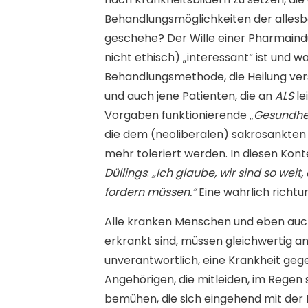
Behandlungsmöglichkeiten der alle
geschehe? Der Wille einer Pharmaindustr
nicht ethisch) „interessant“ ist und 
Behandlungsmethode, die Heilung versp
und auch jene Patienten, die an
ALS
le
Vorgaben funktionierende „
Gesundhe
die dem (neoliberalen) sakrosankten 
mehr toleriert werden. In diesen Ko
Düllings
:
„Ich glaube, wir sind so wei
fordern müssen.“
Eine wahrlich richt
Alle kranken Menschen und eben auch 
erkrankt sind, müssen gleichwertig a
unverantwortlich, eine Krankheit gege
Angehörigen, die mitleiden, im Regen 
bemühen, die sich eingehend mit der 