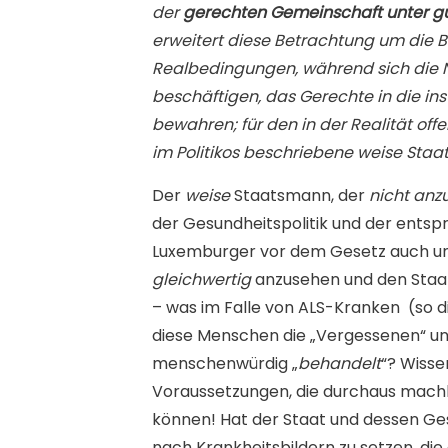
der
gerechten Gemeinschaft unter g
erweitert diese Betrachtung um die 
Realbedingungen, während sich die
beschäftigen, das Gerechte in die ins
bewahren; für den in der Realität offe
im Politikos
beschriebene weise Staats
Der
weise
Staatsmann, der
nicht anzu
der Gesundheitspolitik und der entsp
Luxemburger vor dem Gesetz auch und v
gleichwertig
anzusehen und den Staat
– was im Falle von ALS-Kranken (so dir
diese Menschen die „Vergessenen“ u
menschenwürdig „
behandelt
“? Wisse
Voraussetzungen, die durchaus machba
können! Hat der Staat und dessen Ge
nach Krankheitsbildern zu setzen, d