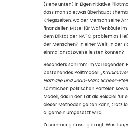
(siehe unten) in Eigeninitiative Pilotm
dass man so etwas überhaupt themati
Kriegszeiten, wo der Mensch seine Arm
finanziellen Mittel für Waffenkäufe 
dem Diktat der NATO problemlos fließe
der Menschen? In einer Welt, in der s
einmal ansatzweise leisten können?
Besonders schlimm im vorliegenden F
bestehendes Politmodell „
Krankenver
Nathalie und Jean-Marc Scheer-Pfeif
sämtlichen politischen Parteien sowie
Modell, das in der Tat als Beispiel f
dieser Methoden gelten kann, trotz 
allgemein umgesetzt wird.
Zusammengefasst gefragt: Was tun, w