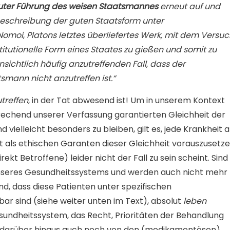
uter Führung des weisen Staatsmannes
erneut auf und
Beschreibung der guten Staatsform unter
 Nomoi
,
Platons letztes überliefertes Werk, mit dem Versu
titutionelle Form eines Staates zu gießen und somit zu
nsichtlich häufig anzutreffenden Fall, dass der
mann nicht anzutreffen ist.“
treffen
, in der Tat abwesend ist! Um in unserem Kontext
rechend unserer Verfassung garantierten Gleichheit der
ielleicht besonders zu bleiben, gilt es, jede Krankheit a
 als ethischen Garanten dieser Gleichheit vorauszusetz
ekt Betroffene) leider nicht der Fall zu sein scheint. Sind
nseres Gesundheitssystems und werden auch nicht mehr
nd, dass diese Patienten unter spezifischen
r sind (siehe weiter unten im Text), absolut
leben
sundheitssystem, das Recht, Prioritäten der Behandlung
ie darüber hinaus auch noch von den (medikamentösen)