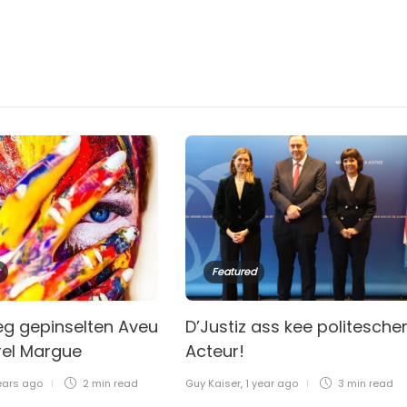
Featured
eg gepinselten Aveu
D’Justiz ass kee politesche
el Margue
Acteur!
ears ago
2 min
read
Guy Kaiser
,
1 year ago
3 min
read