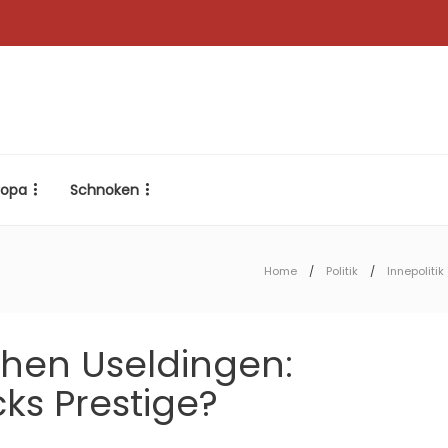
ropa
Schnoken
Home
Politik
Innepolitik
chen Useldingen:
cks Prestige?