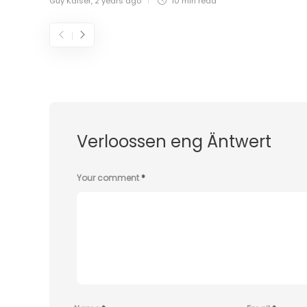
Guy Kaiser
,
2 years ago
10 min
read
Verloossen eng Äntwert
Your comment
*