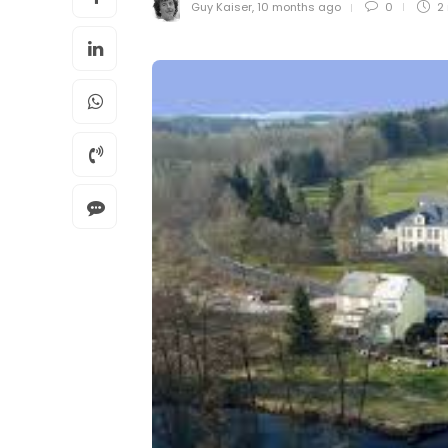
Guy Kaiser
,
10 months ago
0
2