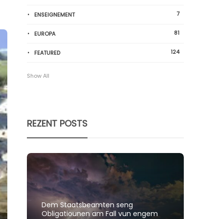
7
ENSEIGNEMENT
81
EUROPA
124
FEATURED
Show All
REZENT POSTS
Dem Staatsbeamten seng
Spillt
Obligatiounen am Fall vun engem
polit