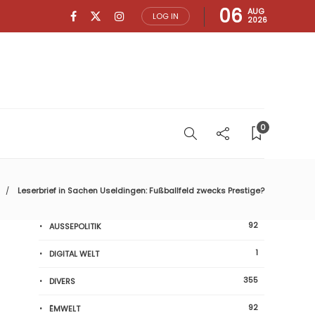
06
AUG
LOG IN
2026
0
Leserbrief in Sachen Useldingen: Fußballfeld zwecks Prestige?
92
AUSSEPOLITIK
1
DIGITAL WELT
355
DIVERS
92
ËMWELT