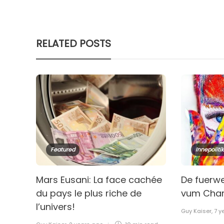
RELATED POSTS
Featured
Innepolitik
Mars Eusani: La face cachée
De fuerw
du pays le plus riche de
vum Char
l’univers!
Guy Kaiser
,
7 y