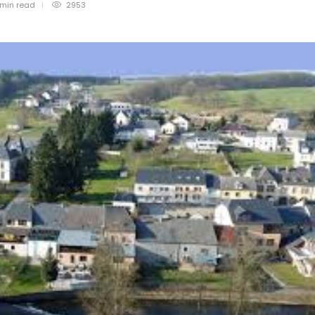
 min
read
2953