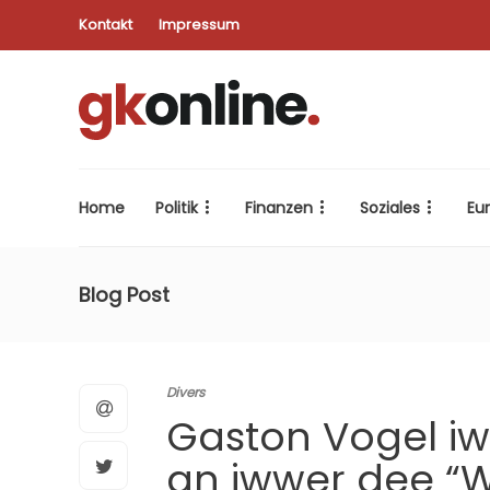
Kontakt
Impressum
Home
Politik
Finanzen
Soziales
Eu
Blog Post
Divers
Gaston Vogel i
an iwwer dee “