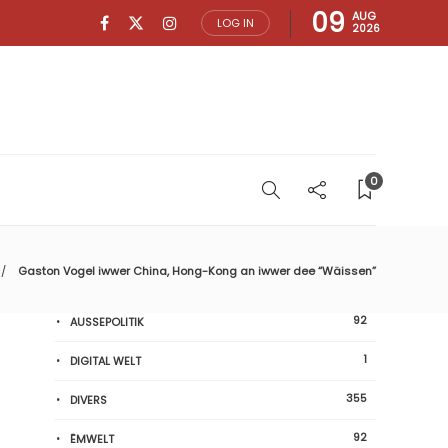
09
AUG
LOG IN
2026
0
Gaston Vogel iwwer China, Hong-Kong an iwwer dee “Wäissen”
92
AUSSEPOLITIK
1
DIGITAL WELT
355
DIVERS
92
ËMWELT