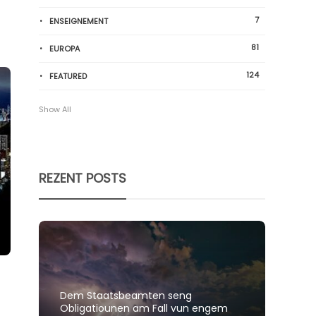
7
ENSEIGNEMENT
81
EUROPA
124
FEATURED
Show All
REZENT POSTS
Dem Staatsbeamten seng
Spillt
Obligatiounen am Fall vun engem
polit