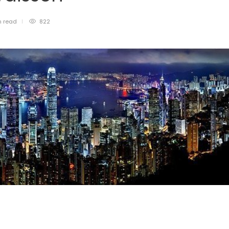
n
read
822