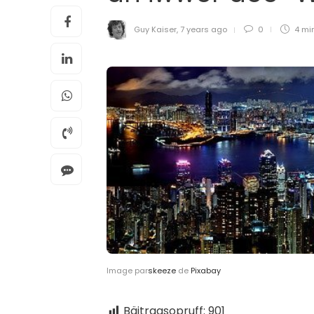
Guy Kaiser
,
7 years ago
0
4 mi
Image par
skeeze
de
Pixabay
Bäitragsopruff:
901