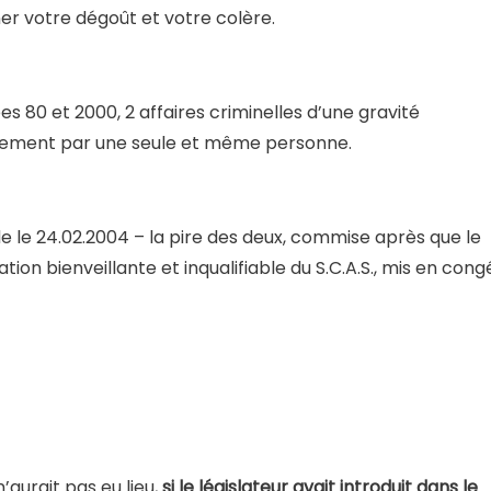
ner votre dégoût et votre colère.
 80 et 2000, 2 affaires criminelles d’une gravité
vement par une seule et même personne.
de le 24.02.2004 – la pire des deux, commise après que le
ion bienveillante et inqualifiable du S.C.A.S., mis en cong
’aurait pas eu lieu,
si le législateur avait introduit dans le