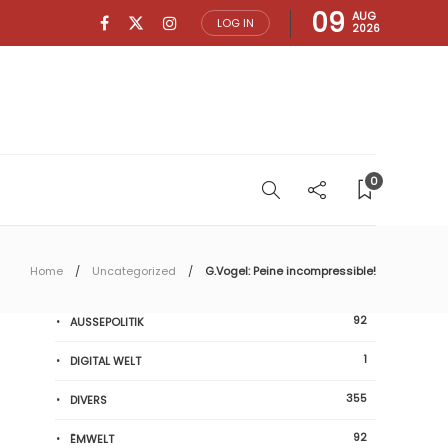
09
AUG
LOG IN
2026
0
Home
Uncategorized
G.Vogel: Peine incompressible!
92
AUSSEPOLITIK
1
DIGITAL WELT
355
DIVERS
92
ËMWELT