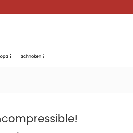
ropa
Schnoken
incompressible!