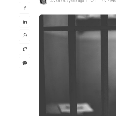
Guy Kaiser
,
7 years ago
1
4 mi