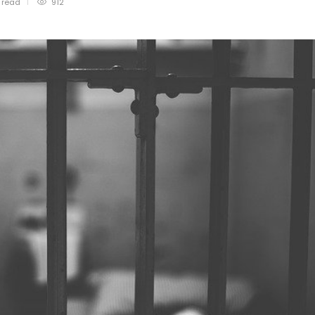
n
read
912