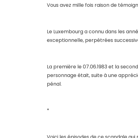
Vous avez mille fois raison de témoig
Le Luxembourg a connu dans les années
exceptionnelle, perpétrées successi
La première le 07.06.1983 et la secon
personnage était, suite à une appréciat
pénal.
*
Voici les épisodes de ce scandale qui n