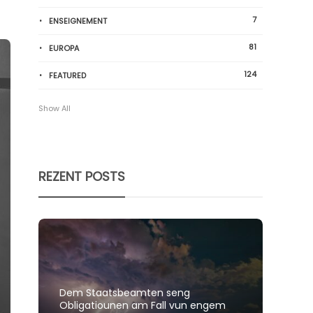
7
ENSEIGNEMENT
81
EUROPA
124
FEATURED
Show All
REZENT POSTS
Dem Staatsbeamten seng
Spillt
Obligatiounen am Fall vun engem
polit