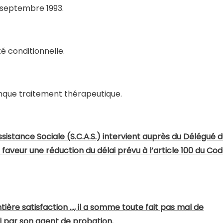
 septembre 1993.
té conditionnelle.
onque traitement thérapeutique.
’Assistance Sociale (S.C.A.S.) intervient auprès du Délégué 
faveur une réduction du délai prévu à l’article 100 du Co
entière satisfaction …, il a somme toute fait pas mal de
ivi par son agent de probation.