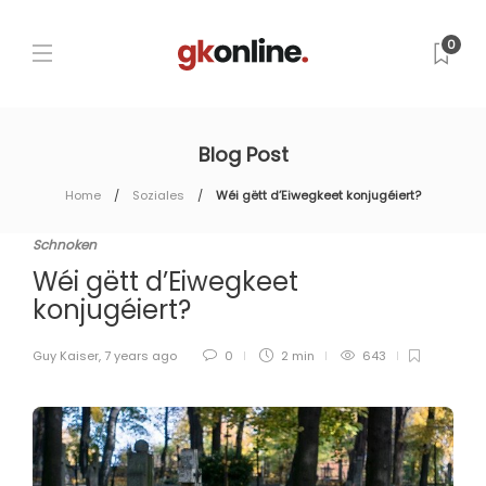
0
Blog Post
Home
Soziales
Wéi gëtt d’Eiwegkeet konjugéiert?
Schnoken
Wéi gëtt d’Eiwegkeet
konjugéiert?
Guy Kaiser
,
7 years ago
0
2 min
643