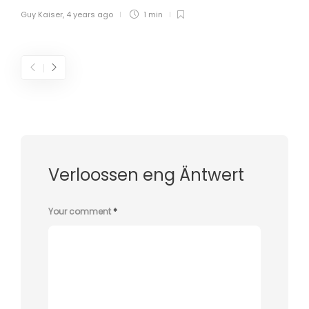
Guy Kaiser
,
4 years ago
1 min
Verloossen eng Äntwert
Your comment
*