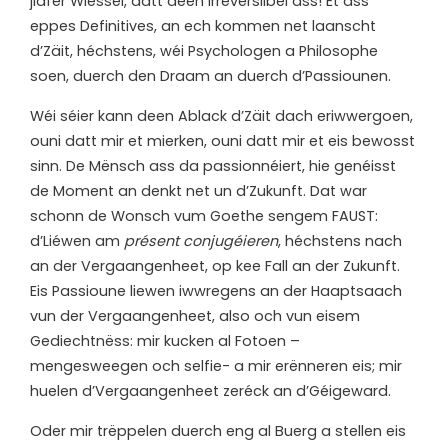
jidfer Wiessel, datt deen irreversiibel ass! Et ass
eppes Definitives, an ech kommen net laanscht
d’Zäit, héchstens, wéi Psychologen a Philosophe
soen, duerch den Draam an duerch d’Passiounen.
Wéi séier kann deen Ablack d’Zäit dach eriwwergoen,
ouni datt mir et mierken, ouni datt mir et eis bewosst
sinn. De Mënsch ass da passionnéiert, hie genéisst
de Moment an denkt net un d’Zukunft. Dat war
schonn de Wonsch vum Goethe sengem FAUST:
d’Liéwen am
présent conjugéieren
, héchstens nach
an der Vergaangenheet, op kee Fall an der Zukunft.
Eis Passioune liewen iwwregens an der Haaptsaach
vun der Vergaangenheet, also och vun eisem
Gediechtnëss: mir kucken al Fotoen –
mengesweegen och selfie- a mir erënneren eis; mir
huelen d’Vergaangenheet zeréck an d’Géigeward.
Oder mir trëppelen duerch eng al Buerg a stellen eis