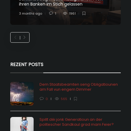
ihren Banken im Stich gelassen
3 months ago
1
1961
REZENT POSTS
Dem Staatsbeamten seng Obligatiounen
am Fall vun engem Dimmer
0
565
Spillt déi jonk Generatioun an der
politescher Sandkaul grad mam Feier?