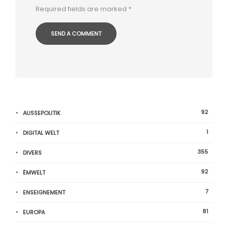
Required fields are marked
*
92
AUSSEPOLITIK
1
DIGITAL WELT
355
DIVERS
92
ËMWELT
7
ENSEIGNEMENT
81
EUROPA