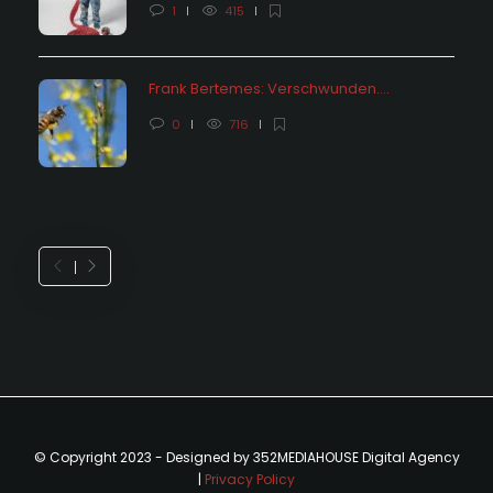
1
415
Frank Bertemes: Verschwunden….
0
716
© Copyright 2023 - Designed by 352MEDIAHOUSE Digital Agency
|
Privacy Policy