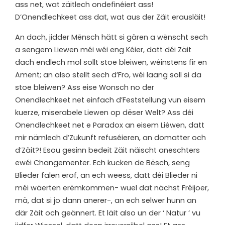
ass net, wat zäitlech ondefinéiert ass!
D’Onendlechkeet ass dat, wat aus der Zäit erausläit!
An dach, jidder Mënsch hätt si gären a wënscht sech
a sengem Liewen méi wéi eng Kéier, datt déi Zäit
dach endlech mol sollt stoe bleiwen, wéinstens fir en
Ament; an also stellt sech d’Fro, wéi laang soll si da
stoe bleiwen? Ass eise Wonsch no der
Onendlechkeet net einfach d’Feststellung vun eisem
kuerze, miserabele Liewen op dëser Welt? Ass déi
Onendlechkeet net e Paradox an eisem Liéwen, datt
mir nämlech d’Zukunft refuséieren, an domatter och
d’Zäit?! Esou gesinn bedeit Zäit näischt aneschters
ewéi Changementer. Ech kucken de Bësch, seng
Blieder falen erof, an ech weess, datt déi Blieder ni
méi wäerten erëmkommen- wuel dat nächst Fréijoer,
mä, dat si jo dann anerer-, an ech selwer hunn an
där Zäit och geännert. Et läit also un der ‘ Natur ‘ vu