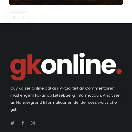
Guy Kaiser Online dat ass Aktualitéit an Commentairen
matt engem Fokus op Lëtzebuerg. Informatioun, Analysen
an Hannergrond Informatiounen déi der soss wäit siche
gitt.