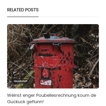
RELATED POSTS
Gesellschaft
Wéinst enger Poubellesrechnung koum de
Guckuck geflunn!