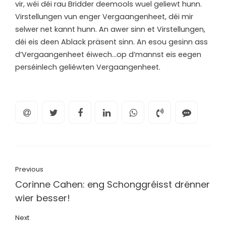
vir, wéi déi rau Bridder deemools wuel geliewt hunn.
Virstellungen vun enger Vergaangenheet, déi mir
selwer net kannt hunn. An awer sinn et Virstellungen,
déi eis deen Ablack präsent sinn. An esou gesinn ass
d’Vergaangenheet éiwech…op d’mannst eis eegen
perséinlech geliéwten Vergaangenheet.
Previous
Corinne Cahen: eng Schonggréisst drënner
wier besser!
Next