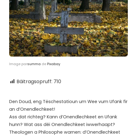
Image par
summa
de
Pixabay
Bäitragsopruff:
710
Den Doud, eng Tëschestatioun um Wee vum Ufank fir
an d’Onendlechkeet!
Ass dat richteg? Kann d’Onendlechkeet en Ufank
hunn? Wat ass déi Onendlechkeet iwwerhaapt?
Theologen a Philosophe warnen: d’Onendlechkeet