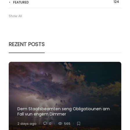
124
FEATURED
Show All
REZENT POSTS
Dem Staatsbeamten seng Obligatiounen am
Fall vun engem Dimmer
2 days ago
0
565