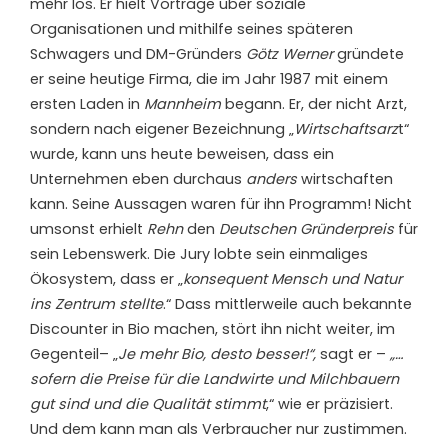
mehr los. Er hielt Vorträge über soziale
Organisationen und mithilfe seines späteren
Schwagers und DM-Gründers
Götz Werner
gründete
er seine heutige Firma, die im Jahr 1987 mit einem
ersten Laden in
Mannheim
begann. Er, der nicht Arzt,
sondern nach eigener Bezeichnung „
Wirtschaftsarz
t“
wurde, kann uns heute beweisen, dass ein
Unternehmen eben durchaus
anders
wirtschaften
kann. Seine Aussagen waren für ihn Programm! Nicht
umsonst erhielt
Rehn
den
Deutschen Gründerpreis
für
sein Lebenswerk. Die Jury lobte sein einmaliges
Ökosystem, dass er „
konsequent Mensch und Natur
ins Zentrum stellte
.“ Dass mittlerweile auch bekannte
Discounter in Bio machen, stört ihn nicht weiter, im
Gegenteil– „
Je mehr Bio, desto besser!“,
sagt er –
„…
sofern die Preise für die Landwirte und Milchbauern
gut sind und die Qualität stimmt
,“ wie er präzisiert.
Und dem kann man als Verbraucher nur zustimmen.