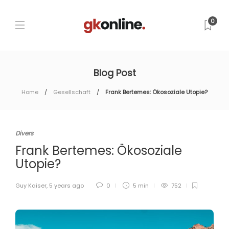
0
Blog Post
Home
Gesellschaft
Frank Bertemes: Ökosoziale Utopie?
Divers
Frank Bertemes: Ökosoziale
Utopie?
Guy Kaiser
,
5 years ago
0
5 min
752