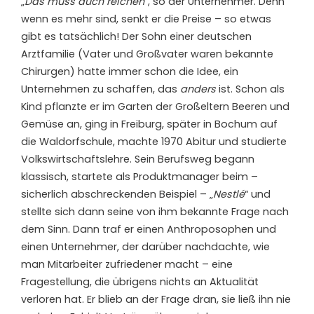
„
Das muss auch reichen
“, so der Unternehmer. Denn
wenn es mehr sind, senkt er die Preise – so etwas
gibt es tatsächlich! Der Sohn einer deutschen
Arztfamilie (Vater und Großvater waren bekannte
Chirurgen) hatte immer schon die Idee, ein
Unternehmen zu schaffen, das
anders
ist. Schon als
Kind pflanzte er im Garten der Großeltern Beeren und
Gemüse an, ging in Freiburg, später in Bochum auf
die Waldorfschule, machte 1970 Abitur und studierte
Volkswirtschaftslehre. Sein Berufsweg begann
klassisch, startete als Produktmanager beim –
sicherlich abschreckenden Beispiel – „
Nestlé
“ und
stellte sich dann seine von ihm bekannte Frage nach
dem Sinn. Dann traf er einen Anthroposophen und
einen Unternehmer, der darüber nachdachte, wie
man Mitarbeiter zufriedener macht – eine
Fragestellung, die übrigens nichts an Aktualität
verloren hat. Er blieb an der Frage dran, sie ließ ihn nie