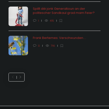
Spillt déi jonk Generatioun an der
politescher Sandkaul grad mam Feier?
1
415
Frank Bertemes: Verschwunden….
0
716