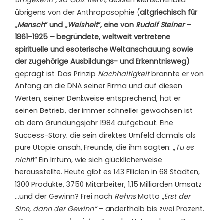
umgekehrt“,
so
Götz Rehn
, dessen Menschenbild
übrigens von der Anthroposophie
(
altgriechisch für
„
Mensch
“ und „
Weisheit
“, eine von
Rudolf Steiner
–
1861–1925 – begründete, weltweit vertretene
spirituelle und esoterische Weltanschauung sowie
der zugehörige Ausbildungs- und Erkenntnisweg)
geprägt ist. Das Prinzip
Nachhaltigkeit
brannte er von
Anfang an die DNA seiner Firma und auf diesen
Werten, seiner Denkweise entsprechend, hat er
seinen Betrieb, der immer schneller gewachsen ist,
ab dem Gründungsjahr 1984 aufgebaut. Eine
Success-Story, die sein direktes Umfeld damals als
pure Utopie ansah, Freunde, die ihm sagten: „
Tu es
nicht
!“ Ein Irrtum, wie sich glücklicherweise
herausstellte. Heute gibt es 143 Filialen in 68 Städten,
1300 Produkte, 3750 Mitarbeiter, 1,15 Milliarden Umsatz
…und der Gewinn? Frei nach
Rehns
Motto „
Erst der
Sinn, dann der Gewinn“
– anderthalb bis zwei Prozent.