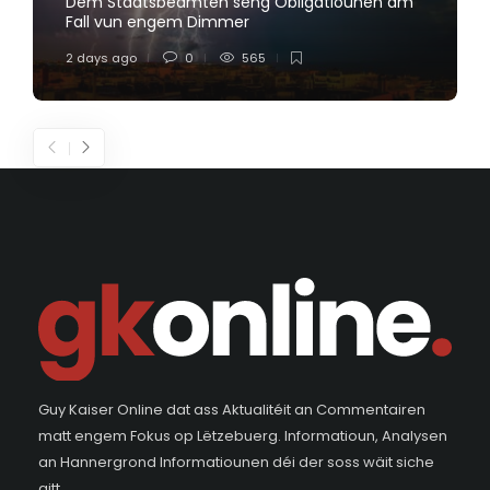
Dem Staatsbeamten seng Obligatiounen am
Fall vun engem Dimmer
2 days ago
0
565
Guy Kaiser Online dat ass Aktualitéit an Commentairen
matt engem Fokus op Lëtzebuerg. Informatioun, Analysen
an Hannergrond Informatiounen déi der soss wäit siche
gitt.