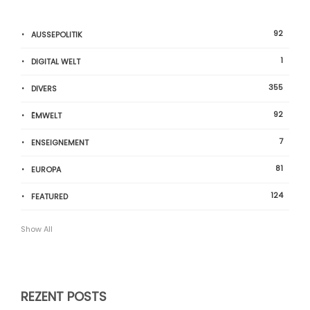
92
AUSSEPOLITIK
1
DIGITAL WELT
355
DIVERS
92
ËMWELT
7
ENSEIGNEMENT
81
EUROPA
124
FEATURED
Show All
REZENT POSTS