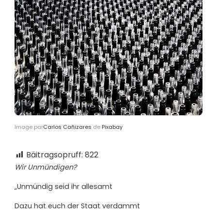
Image par
Carlos Cañizares
de
Pixabay
Bäitragsopruff:
822
Wir Unmündigen?
„Unmündig seid ihr allesamt
Dazu hat euch der Staat verdammt