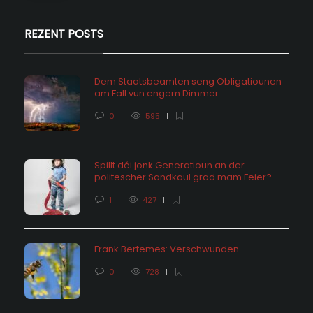
REZENT POSTS
Dem Staatsbeamten seng Obligatiounen
am Fall vun engem Dimmer
0
595
Spillt déi jonk Generatioun an der
politescher Sandkaul grad mam Feier?
1
427
Frank Bertemes: Verschwunden….
0
728