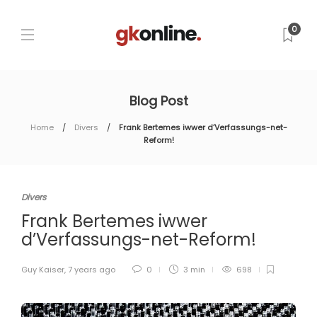
0
Blog Post
Home
Divers
Frank Bertemes iwwer d’Verfassungs-net-
Reform!
Divers
Frank Bertemes iwwer
d’Verfassungs-net-Reform!
Guy Kaiser
,
7 years ago
0
3 min
698