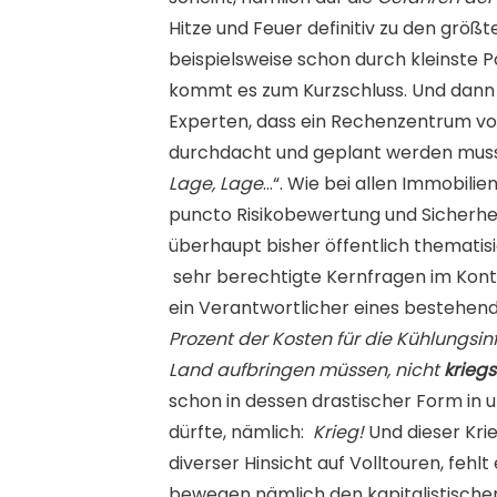
Hitze und Feuer definitiv zu den größ
beispielsweise schon durch kleinste 
kommt es zum Kurzschluss. Und dann k
Experten, dass ein Rechenzentrum vo
durchdacht und geplant werden muss.
Lage, Lage
…“. Wie bei allen Immobili
puncto Risikobewertung und Sicherhei
überhaupt bisher öffentlich thematis
sehr berechtigte Kernfragen im Kont
ein Verantwortlicher eines bestehend
Prozent der Kosten für die Kühlungsinf
Land aufbringen müssen, nicht
krieg
schon in dessen drastischer Form in
dürfte, nämlich:
Krieg!
Und dieser Kri
diverser Hinsicht auf Volltouren, fehl
bewegen nämlich den kapitalistische