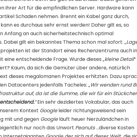
ten ihrer Art für die empfindlichen Server. Hardware kann
Partikel Schaden nehmen. Brennt ein Kabel ganz durch,
ann es durchaus sehr ernst werden! Daher gilt es, so
n Anfang an auch sicherheitstechnisch optimal
 Dabei gilt ein bekanntes Thema schon mal sofort: „
Lage
enprojekten ist der Standort eines Rechenzentrums auch i
t eine entscheidende Frage. Wurde dieses „
kleine Detail
“
iert? Kaum, da sich die Gemüter über andere, natürlich
ext dieses megalomanen Projektes erhitzten. Dazu spra
en Datacenters jedenfalls Tacheles: „
Wir wenden rund 8
rastruktur auf, da ist die Summe, die wir für ein Stückche
sentscheidend.
“
Ein sehr dezidiertes Vokabular, das auch
 unserem Kontext
Google
leider richtungsweisend sein
eg mit und gegen
Google
läuft heuer hierzuländchen in
t eigentlich nur noch das Unwort
Peanuts
…diverse Kosten
n Internetgiganten
Google,
der sich auf dieser Welt, die si