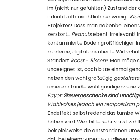
im (nicht nur gefühlten) Zustand der 
erlaubt, offensichtlich nur wenig.
Klei
Projektes! Dass man nebenbei einen w
zerstört…
Peanuts
eben! Irrelevant! 
kontaminierte Böden großflächiger In
moderne, digital orientierte Wirtscha
Standort
Roost
–
Bissen
? Man möge si
ungeeignet ist, doch bitte einmal gen
neben den wohl großzügig
gestaltete
unserem Ländle wohl gnädigerweise z
Fayot:
Steuergeschenke sind unnötig
Wahlvolkes jedoch ein realpolitisch 
Endeffekt selbstredend das tumbe Wah
haben wird. Wer bitte sehr sonst zahl
beispielsweise die entstandenen Umw
dgl.. bei einem Super-GAU dieser Ar