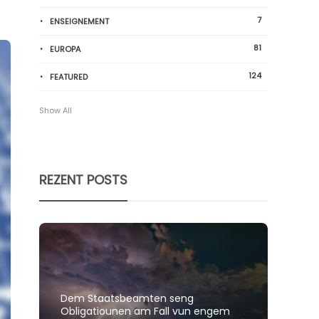
7
ENSEIGNEMENT
81
EUROPA
124
FEATURED
Show All
REZENT POSTS
Dem Staatsbeamten seng
Spillt
Obligatiounen am Fall vun engem
polit