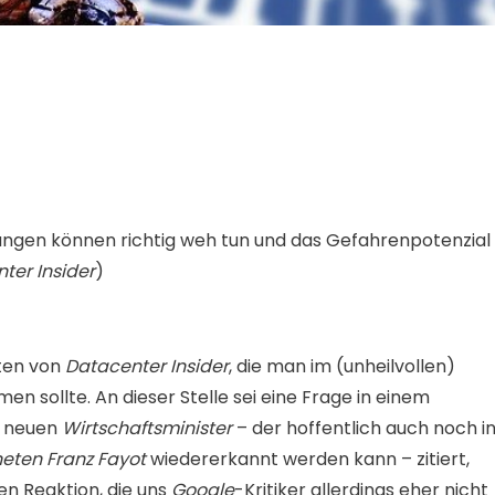
ungen können richtig weh tun und das Gefahrenpotenzial
ter Insider
)
rten von
Datacenter Insider
, die man im (unheilvollen)
men sollte. An dieser Stelle sei eine Frage in einem
n neuen
Wirtschaftsminister
– der hoffentlich auch noch i
eten
Franz Fayot
wiedererkannt werden kann – zitiert,
n Reaktion, die uns
Google
-Kritiker allerdings eher nicht