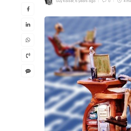
Guy Kaiser
,
6 years ago
0
4 m