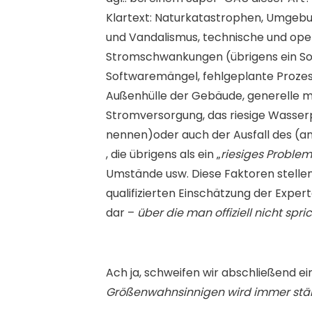
Klartext: Naturkatastrophen, Umgebun
und Vandalismus, technische und oper
Stromschwankungen (übrigens ein Son
Softwaremängel, fehlgeplante Prozess
Außenhülle der Gebäude, generelle me
Stromversorgung, das riesige Wasser
nennen)oder auch der Ausfall des (an
, die übrigens als ein „
riesiges Problem
Umstände usw. Diese Faktoren stellen
qualifizierten Einschätzung der Exper
dar –
über die man offiziell nicht spri
Ach ja, schweifen wir abschließend ei
Größenwahnsinnigen wird immer stärke