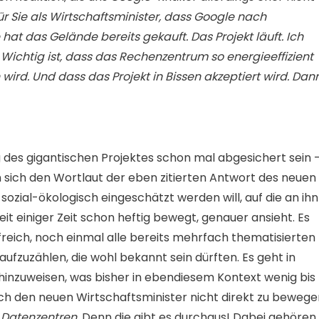
für Sie als Wirtschaftsminister, dass Google nach
hat das Gelände bereits gekauft. Das Projekt läuft. Ich
. Wichtig ist, dass das Rechenzentrum so energieeffizient
ird. Und dass das Projekt in Bissen akzeptiert wird. Dan
ng des gigantischen Projektes schon mal abgesichert sein 
an sich den Wortlaut der eben zitierten Antwort des neuen
 sozial-ökologisch eingeschätzt werden will, auf die an ihn
it einiger Zeit schon heftig bewegt, genauer ansieht. Es
lfreich, noch einmal alle bereits mehrfach thematisierten
fzuzählen, die wohl bekannt sein dürften. Es geht in
 hinzuweisen, was bisher in ebendiesem Kontext wenig bis
ch den neuen Wirtschaftsminister nicht direkt zu bewege
 Datenzentren
. Denn die gibt es durchaus! Dabei gehören