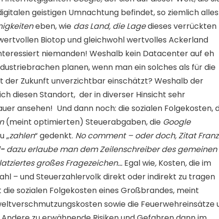
digitalen geistigen Umnachtung befindet, so ziemlich alles
nigkeiten
eben, wie
das Land, die Lage
dieses verrückten
ertvollen Biotop und gleichwohl wertvolles Ackerland
Interessiert niemanden! Weshalb kein Datacenter auf eh
dustriebrachen planen, wenn man ein solches als für die
ft der Zukunft unverzichtbar einschätzt? Weshalb der
ch diesen Standort, der in diverser Hinsicht sehr
auer ansehen! Und dann noch: die sozialen Folgekosten, d
n
(meint optimierten) Steuerabgaben, die
Google
u „
zahlen
“ gedenkt.
No comment – oder doch, Zitat Franz
!-
dazu erlaube man dem Zeilenschreiber des gemeinen
platziertes großes Fragezeichen…
Egal wie
,
Kosten
,
die im
l – und Steuerzahlervolk direkt oder indirekt zu tragen
t die sozialen Folgekosten eines Großbrandes, meint
eltverschmutzungskosten sowie die Feuerwehreinsätze u
t? Andere zu erwähnende Risiken und Gefahren dann im