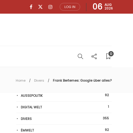
06
AUG
LOG IN
2026
0
Home
Divers
Frank Bertemes: Google über alles?
92
AUSSEPOLITIK
1
DIGITAL WELT
355
DIVERS
92
ËMWELT