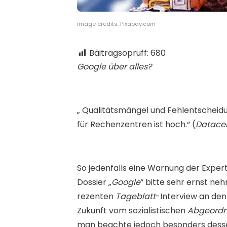
image credits: Pixabay.com
Bäitragsopruff:
680
Google über alles?
„ Qualitätsmängel und Fehlentscheid
für Rechenzentren ist hoch.“ (
Datacen
So jedenfalls eine Warnung der Expe
Dossier „
Google
“ bitte sehr ernst neh
rezenten
Tageblatt
-Interview an de
Zukunft vom sozialistischen
Abgeordn
man beachte jedoch besonders desse