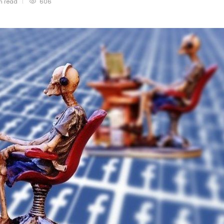
in
read
606