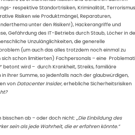
gs- respektive Standortrisiken, Kriminalität, Terrorismu
ative Risiken wie Produktmängel, Reparaturen,
derthema unter den Risiken!), Hackerangriffe und
e, Gefährdung des IT-Betriebs durch Staub, Löcher in de
nschliche Unzulänglichkeiten, die generelle
problem (um auch das alles trotzdem noch einmal zu
 sich schon limitierten) Fachpersonals – eine Problemat
“ betont wird – durch Krankheit, Streiks, familiäre
 in ihrer Summe, so jedenfalls nach der glaubwürdigen,
ten von
Datacenter Insider,
erhebliche Sicherheitsrisiken
cht?
n bisschen ab – oder doch nicht: „
Die Einbildung des
r sein als jede Wahrheit, die er erfahren könnte.“