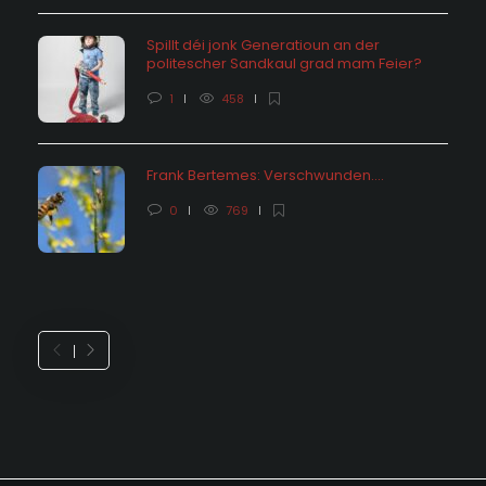
Spillt déi jonk Generatioun an der
politescher Sandkaul grad mam Feier?
1
458
Frank Bertemes: Verschwunden….
0
769