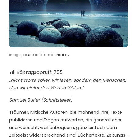
Image par
Stefan Keller
de
Pixabay
Bäitragsopruff:
755
„Nicht Worte sollen wir lesen, sondern den Menschen,
den wir hinter den Worten fühlen.“
Samuel Butler (Schriftsteller)
T
räumer. Kritische Autoren, die mahnend ihre Texte
publizieren
und Fragen aufwerfen, die generell
eher
unerwünscht, weil
unbequem, ganz einfach
dem
Zeitgeist widersprechend sind
. Bücher
texte
, Zeitungs-