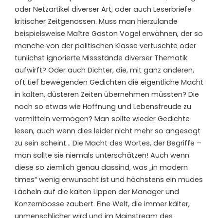
oder Netzartikel diver
s
er Art,
oder
auch Leserbriefe
kritischer Zeitgenossen
.
Muss man hierzulande
beispielsweise
Maître Gaston Vogel
erwähnen, der so
manche von der politischen Klasse vertuschte oder
tunlichst ignorierte Missstände diverser Thematik
aufwirft?
Oder auch Dichter, die
, mit ganz anderen,
oft tief bewegenden
Gedichten
die
eigentliche
Macht
in kalten, düsteren Zeiten
übernehmen
müssten
?
Die
noch so etwas wie Hoffnung und Lebensfreude zu
vermitteln vermögen?
Man sollte wieder Gedichte
lesen, auch wenn dies leider nicht mehr so angesagt
zu sein scheint…
Die Macht des Wortes, der Begriffe –
man sollte sie niemals unterschätzen!
Auch wenn
diese so
ziemlich genau das
sind
, was „
in modern
times
“ wenig erwünscht ist
und
höchstens ein müdes
Lächeln
auf die kalten Lippen der Manager und
Konzernbosse zaubert. Eine Welt, die immer kälter,
unmenschlicher
wird
und
im Mainstream de
s