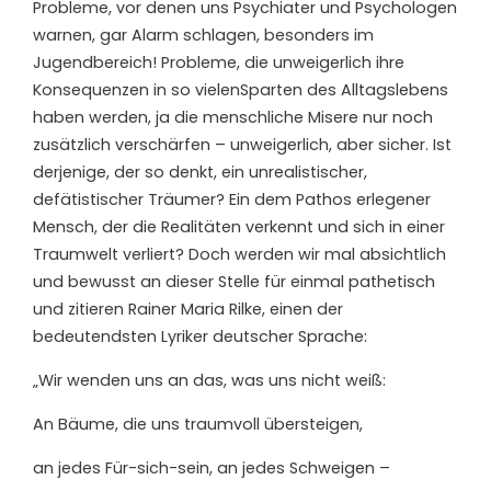
Probleme,
vor denen uns Psychiater und Psychologen
warnen, gar Alarm schlagen
, besonders im
Jugendbereich!
Probleme,
die unweigerlich ihre
Konsequenzen
in so viele
n
Sparten
des Alltags
lebens
haben
werden
, ja
die menschliche Misere nur noch
zusätzlich verschärfen
– unweigerlich, aber sicher.
Ist
derjenige, der so denkt, ein unrealistischer,
defätistischer Träumer?
Ein dem Pathos erlegener
Mensch, der die Realitäten verkennt und sich in einer
Traumwelt verliert?
Doch werden wir mal absichtlich
und bewusst
an dieser Stelle für einmal
pathetisch
und zitieren
Rainer Maria
Rilke
,
ein
e
n
der
bedeutendsten Lyriker deutscher Sprache
:
„
W
ir wenden uns an das, was uns nicht wei
ß:
An Bäume, die uns traumvoll übersteigen,
an jedes Für-sich-sein, an jedes Schweigen –