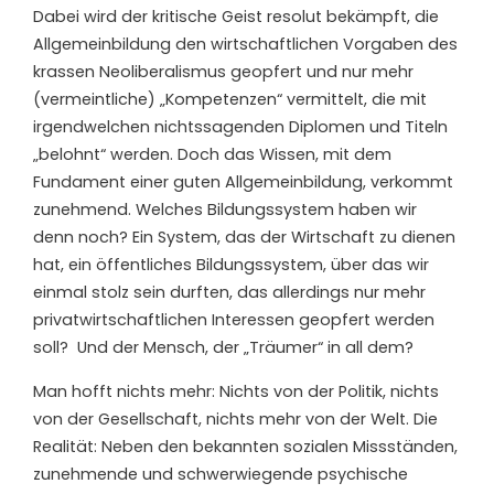
Dabei wird
der kritische Geist
resolut
bekämpft, die
A
llgemein
b
ildung den wirtschaftlichen Vorgaben
des
krassen Neoliberalismus
geopfert und nur mehr
(ver
meintliche
)
„Kompetenzen“
vermittelt, die
mit
irg
e
ndwelchen nichtssagenden Diplomen und Titeln
„belohnt“
werden
. D
och das
Wissen
,
mit dem
Fundament einer guten Allgemeinbildung
,
verkommt
zunehmend
.
Welches Bildungssystem haben wir
denn noch? Ein System, das der Wirtschaft zu dienen
hat, ein öffentliches Bildungssystem,
über das
wir
einmal stolz sein durften
,
das
allerdings
nur mehr
privatwirtschaftlichen Interessen geopfert werden
soll?
Und der Mensch
,
der „
Träumer“
in all dem?
Man hofft nichts mehr
:
Nichts
von der Politik,
nichts
von der Gese
lls
chaft
,
nichts
mehr von der Welt.
Die
Realität:
Neben den bekannten sozialen Missständen,
z
unehmende und
s
chwerwiegende psychische