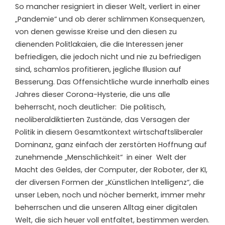
So mancher resigniert in dieser Welt, verliert in einer
„Pandemie“
und ob derer schlimmen Konsequenzen,
von denen gewisse Kreise und
den diesen
zu
dienenden Politlakaien
,
die
die Interessen jener
befriedigen, die jedoch nicht und nie zu befriedigen
sind,
schamlos profitieren,
jegliche Illusion auf
Besserung
. Das Offensichtliche wurde innerhalb eines
Jahres
dieser Corona-Hysterie, die uns alle
beherrscht,
noch deutlicher: Die politisch
,
neoliberal
diktierten
Zustände,
d
as
Versagen der
Politik
in diesem Gesamtkontext wirtschaftsliberaler
Dominanz,
ganz einfach der
zerstörten Hoffnung
auf
zunehmende „Menschlichkeit“ in einer Welt der
Macht des Geldes, der Computer, der Roboter, der KI,
der
diversen Formen der
„
Künstlichen Intelligenz
“, die
unser Leben
,
noch
und nöcher bemerkt, immer
mehr
beherrschen
u
nd
die
unseren Alltag
einer
digitalen
Welt, die sich heuer voll entfaltet, bestimmen werden.