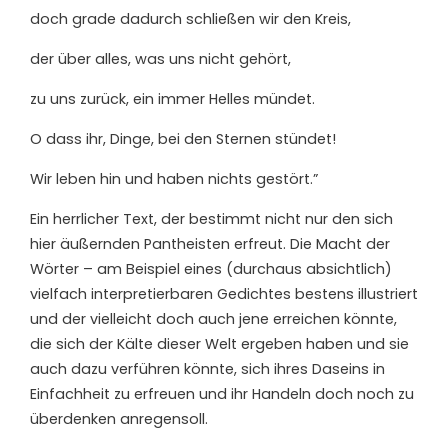
doch grade dadurch schließen wir den Kreis,
der über alles, was uns nicht gehört,
zu uns zurück, ein immer Helles mündet.
O dass ihr, Dinge, bei den Sternen stündet!
Wir leben hin und haben nichts gestör
t.”
Ein herrlicher Text, der bestimmt nicht nur den
sich
hier äußernden
Pantheisten erfreut. Die
M
acht der
Wörter
–
am Beispiel eines
(durchaus absichtlich)
vielfach interpretierbaren
Gedichtes
bestens illustrie
r
t
und
der
vielleicht doch auch jene erreichen könnte,
die sich der Kälte dieser Welt ergeben haben
und sie
auch
dazu verführ
en könnte
, sich ihres Daseins in
Einfachheit
zu
erfreuen und ihr Handeln
doch noch
zu
überdenken anregen
soll
.