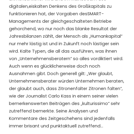
digitalen,
eiskalten
Denkens
des Großkapitals
zu
funktionieren hat
, de
r Vorgaben des
SMART-
Managements der gleichgeschalteten Betriebe
gehorchend
,
wo nur noch das blanke Resultat der
Jahresbilanzen zähl
t
, der Mensch als
„
Humankapital
“
nur mehr lästig ist und in Zukunft noch lästiger
sein
wird
.
K
alte Typen,
die all das ausführen, was ihnen
von „Unternehmensberatern“ so alles
vor
diktiert wird
.
Auch wenn es glücklicherweise doch noch
Ausnahmen gibt. Doch generell gilt: „
Wer glaubt,
Unternehmensberater würden Unternehmen beraten,
der glaubt auch
, dass
Zitronenfalter Zitronen falten
“
,
wie der Journalist
Carlo Kass
in einem seiner vielen
bemerkenswerten Beiträgen des „
kulturissimo
“ sehr
zutreffend
be
merkte.
Seine Analysen und
Kommentare des Zeitgeschehens sind jedenfalls
immer brisant und punktaktuell zutreffend…