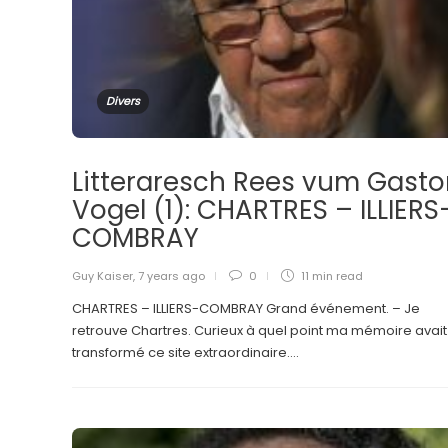
Divers
Litteraresch Rees vum Gast
Vogel (1): CHARTRES – ILLIERS
COMBRAY
Guy Kaiser
,
7 years ago
0
11 min
read
CHARTRES – ILLIERS-COMBRAY Grand événement. – Je
retrouve Chartres. Curieux à quel point ma mémoire avait
transformé ce site extraordinaire....