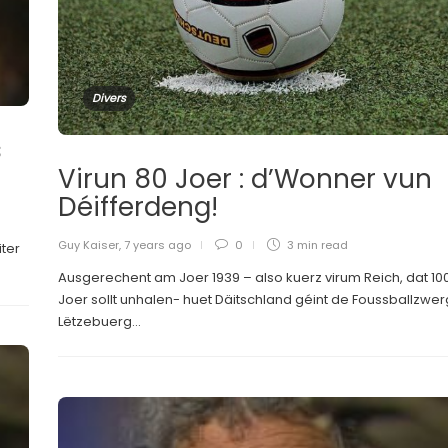
Divers
s
Virun 80 Joer : d’Wonner vun
Déifferdeng!
Guy Kaiser
,
7 years ago
0
3 min
read
iter
Ausgerechent am Joer 1939 – also kuerz virum Reich, dat 10
Joer sollt unhalen- huet Däitschland géint de Foussballzwer
Lëtzebuerg...