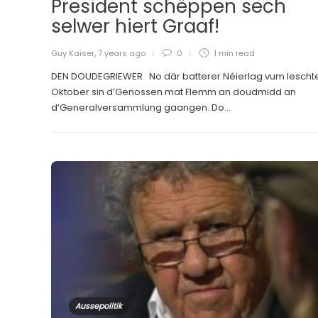
President schëppen sech
selwer hiert Graaf!
Guy Kaiser
,
7 years ago
0
1 min
read
DEN DOUDEGRIEWER No där batterer Néierlag vum lescht
Oktober sin d’Genossen mat Flemm an doudmidd an
d’Generalversammlung gaangen. Do...
Aussepolitik