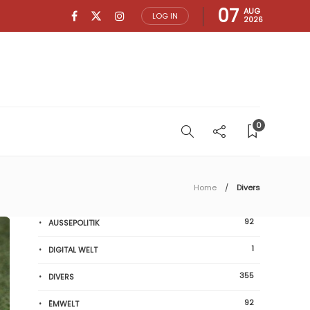
07
AUG
LOG IN
2026
0
Home
Divers
92
AUSSEPOLITIK
1
DIGITAL WELT
355
DIVERS
92
ËMWELT