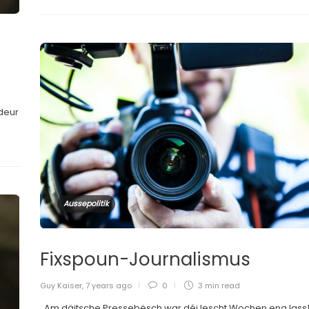
deur
Aussepolitik
Fixspoun-Journalismus
Guy Kaiser
,
7 years ago
0
3 min
read
Am däitsche Pressebësch war déi lescht Wochen eng lass