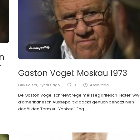
Aussepolitik
on
-
Gaston Vogel: Moskau 1973
Guy Kaiser
,
7 years ago
0
4 min
read
De Gaston Vogel schreiwt regelméisseg kritesch Texter iww
d’amerikanesch Aussepolitik; dacks genuch benotzt hien
dobäi den Term vu ‘Yankee’. Eng...