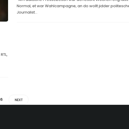
Normal, et war Wahlcampagne, an do wollt jidder politesch
Journalist...
 RTL,
36
NEXT