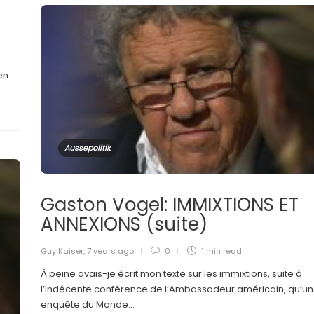
en
Aussepolitik
Gaston Vogel: IMMIXTIONS ET
ANNEXIONS (suite)
Guy Kaiser
,
7 years ago
0
1 min
read
À peine avais-je écrit mon texte sur les immixtions, suite à
l’indécente conférence de l’Ambassadeur américain, qu’u
enquête du Monde...