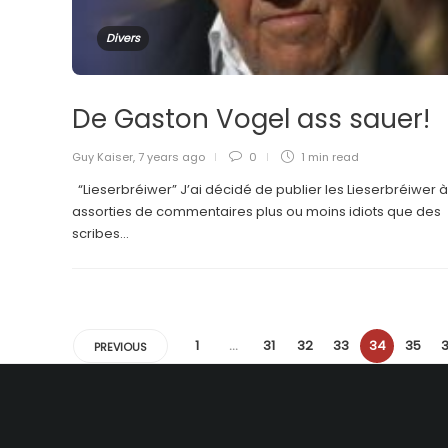
Divers
De Gaston Vogel ass sauer!
Guy Kaiser
,
7 years ago
0
1 min
read
“Lieserbréiwer” J’ai décidé de publier les Lieserbréiwer à
assorties de commentaires plus ou moins idiots que des
scribes...
1
…
31
32
33
34
35
PREVIOUS