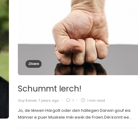
Divers
Schummt Ierch!
Guy Kaiser
,
7 years ago
1
1 min
read
Jo, de léiwen Härgott oder den hällegen Darwin gouf eis
Männer e puer Muskele méi ewéi de Fraen.Déi konnt ee...