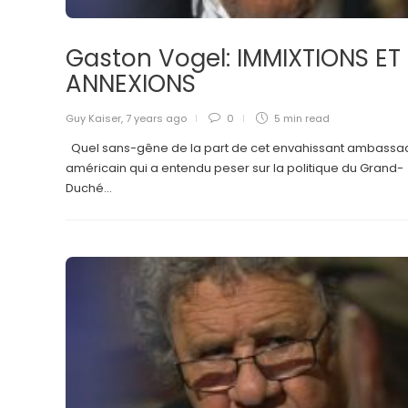
Gaston Vogel: IMMIXTIONS ET
ANNEXIONS
Guy Kaiser
,
7 years ago
0
5 min
read
Quel sans-gêne de la part de cet envahissant ambassa
américain qui a entendu peser sur la politique du Grand-
Duché...