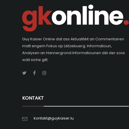
Guy Kaiser Online dat ass Aktualitéit an Commentairen
matt engem Fokus op Lëtzebuerg. Informatioun,
Analysen an Hannergrond Informatiounen déi der soss
wäit siche gitt.
KONTAKT
kontakt@guykaiser.lu