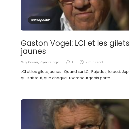
Aussepolitik
Gaston Vogel: LCI et les gilet
jaunes
Guy Kaiser
,
7 years ago
1
2 min
read
LCI et les gilets jaunes Quand sur LCI, Pujadas, le petit Jup
qui sait tout, que chaque Luxembourgeois porte...