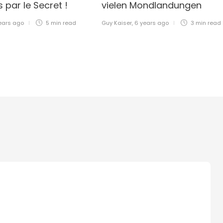
 par le Secret !
vielen Mondlandungen
ears ago
5 min
read
Guy Kaiser
,
6 years ago
3 min
read