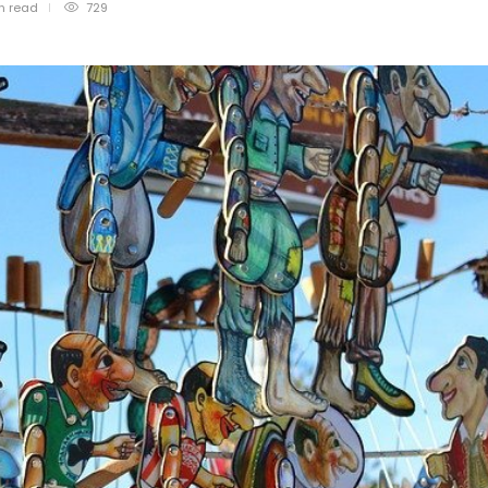
in
read
729