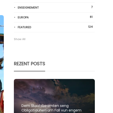
7
ENSEIGNEMENT
81
EUROPA
124
FEATURED
Show All
REZENT POSTS
Dem Staatsbeamten seng
Spillt
Obligatiounen am Fall vun engem
polit