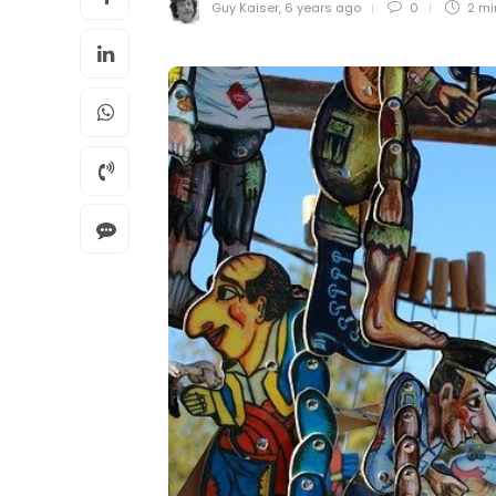
Guy Kaiser
,
6 years ago
0
2 m