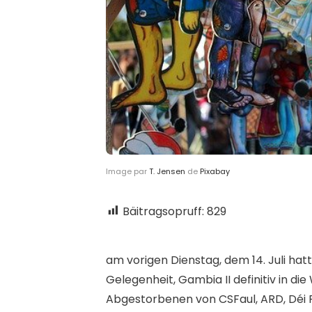
Image par
T. Jensen
de
Pixabay
Bäitragsopruff:
829
a
m vorigen Dienstag, dem 14. Juli hat
Gelegenheit, Gambia II definitiv in di
Abgestorbenen von CSFaul, ARD, Déi