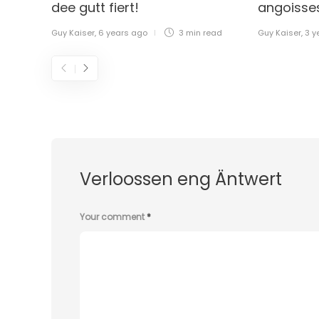
dee gutt fiert!
angoisses
Guy Kaiser
,
6 years ago
3 min
read
Guy Kaiser
,
3 y
Verloossen eng Äntwert
Your comment
*