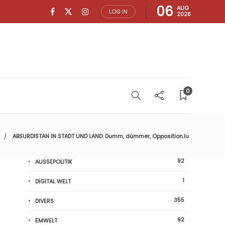
06
AUG
LOG IN
2026
0
ABSURDISTAN IN STADT UND LAND: Dumm, dümmer, Opposition.lu
92
AUSSEPOLITIK
1
DIGITAL WELT
355
DIVERS
92
ËMWELT