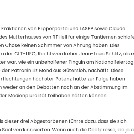
r Fraktionen von Flipperpartei und LASEP sowie Claude
des Mutterhauses von RTHell für einige Tantiemen schlaf
chen Chose keinen Schimmer von Ahnung haben. Dies
 der CLT-UFO, Rechtsverdreher Jean-Louis Schlitz, als e
er war, wie ein unbeholfener Pinguin am Nationalfeiertag
er Patronin Liz Mond aus Gütersloh, nachäfft. Diese
erflechtungen höchster Potenz hätte zur Folge haben
um weder an den Debatten noch an der Abstimmung im
er Medienpluralität teilhaben hätten können.
 dieser drei Abgestorbenen führte dazu, dass sie sich
Saal verdünnisierten. Wenn auch die Doofpresse, die ja a