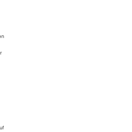
en
r
uf