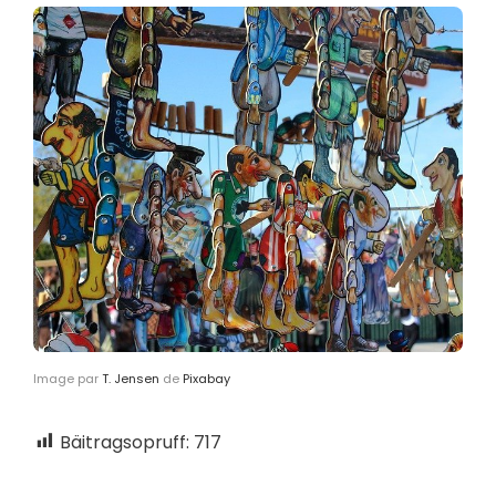
Image par
T. Jensen
de
Pixabay
Bäitragsopruff:
717