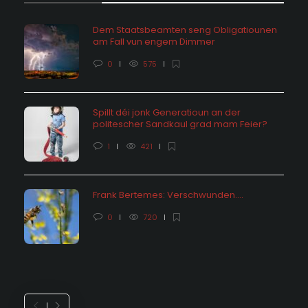
Dem Staatsbeamten seng Obligatiounen
am Fall vun engem Dimmer
0
575
Spillt déi jonk Generatioun an der
politescher Sandkaul grad mam Feier?
1
421
Frank Bertemes: Verschwunden….
0
720