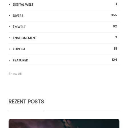
1
DIGITAL WELT
355
DIVERS
92
ËMWELT
7
ENSEIGNEMENT
81
EUROPA
124
FEATURED
Show All
REZENT POSTS