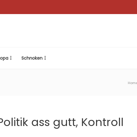
ropa
Schnoken
Hom
litik ass gutt, Kontroll