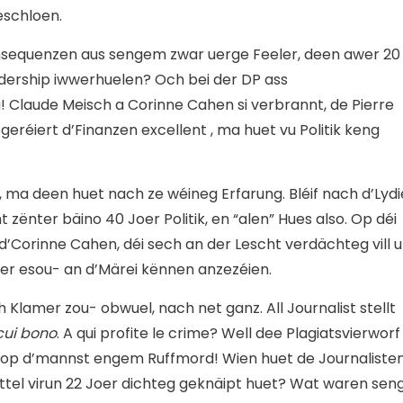
eschloen.
onsequenzen aus sengem zwar uerge Feeler, deen awer 20
adership iwwerhuelen? Och bei der DP ass
 Claude Meisch a Corinne Cahen si verbrannt, de Pierre
réiert d’Finanzen excellent , ma huet vu Politik keng
 ma deen huet nach ze wéineg Erfarung. Bléif nach d’Lydi
ënter bäino 40 Joer Politik, en “alen” Hues also. Op déi
d’Corinne Cahen, déi sech an der Lescht verdächteg vill 
er esou- an d’Märei kënnen anzezéien.
lamer zou- obwuel, nach net ganz. All Journalist stellt
ui bono
. A qui profite le crime? Well dee Plagiatsvierworf
 op d’mannst engem Ruffmord! Wien huet de Journaliste
ettel virun 22 Joer dichteg geknäipt huet? Wat waren sen