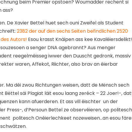
Rechnung beim Premier opstoen? Woumadder rechent si
n ass?
en. De Xavier Bettel huet sech ouni Zweifel als Student
chreift:
2382 der auf den sechs Seiten befindlichen 2520
 des Autors!
Esou krasst Knäipen ass kee Kavaléiersdelikt!
t souzesoen a senger DNA agebrannt? Aus menger
Student reegelméisseg iwwer den Duuscht gedronk, massiv
ekter waren, Affekot, Riichter, also brav an éierbar
er. Ma déi zwou Richtungen weisen, datt de Mënsch sech
ëttel säi Plagiat läit esou laang zeréck – 22 Joer!-, dat
nzen kann afuerderen. Et ass vill éischter un der
er Press-, d’Persoun Bettel ze observéieren, op politesc
ment politesch Onéierlechkeet nozeweisen…an esou färe
a schwätzen.