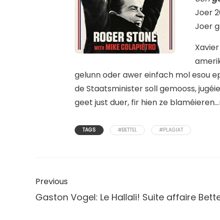
Joer 2
Joer g
Xavier
amerik
gelunn oder awer einfach mol esou ep
de Staatsminister soll gemooss, jugéie
geet just duer, fir hien ze blaméieren
TAGS
#BETTEL
#PLAGIAT
Previous
Gaston Vogel: Le Hallali! Suite affaire Bette