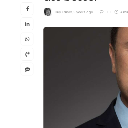
Guy Kaiser
,
5 years ago
0
4 mi