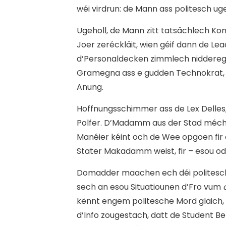
wéi virdrun: de Mann ass politesch ug
Ugeholl, de Mann zitt tatsächlech K
Joer zeréckläit, wien géif dann de Le
d’Personaldecken zimmlech niddereg!
Gramegna ass e gudden Technokrat, ge
Anung.
Hoffnungsschimmer ass de Lex Delles,
Polfer. D’Madamm aus der Stad mécht z
Manéier kéint och de Wee opgoen fir 
Stater Makadamm weist, fir – esou od
Domadder maachen ech déi politesch K
sech an esou Situatiounen d’Fro vum
c
kënnt engem politesche Mord gläich,
d’Info zougestach, datt de Student B