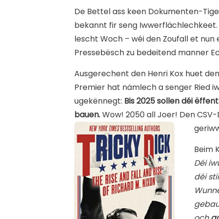
De Bettel ass keen Dokumenten-Tiger,
bekannt fir seng Iwwerflächlechkeet. 
lescht Woch – wéi den Zoufall et nun 
Pressebësch zu bedeitend manner Ech
Ausgerechent den Henri Kox huet dem
Premier hat nämlech a senger Ried i
ugekënnegt:
Bis 2025 sollen déi ëffe
bauen.
Wow! 2050 all Joer! Den CSV-D
geriw
Beim K
Déi iw
déi s
Wunnen
gebau
och
gu