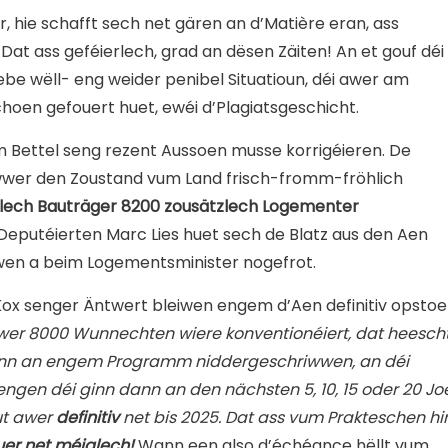
 hie schafft sech net gären an d’Matière eran, ass
Dat ass geféierlech, grad an dësen Zäiten! An et gouf déi
ebe wëll- eng weider penibel Situatioun, déi awer am
oen gefouert huet, ewéi d’Plagiatsgeschicht.
 Bettel seng rezent Aussoen musse korrigéieren. De
wwer den Zoustand vum Land frisch-fromm-fröhlich
ntlech Bauträger 8200 zousätzlech Logementer
eputéierten Marc Lies huet sech de Blatz aus den Aen
wen a beim Logementsminister nogefrot.
ox senger Äntwert bleiwen engem d’Aen definitiv opstoe
wer 8000 Wunnechten wiere konventionéiert, dat heescht
tinn an engem Programm niddergeschriwwen, an déi
gen déi ginn dann an den nächsten 5, 10, 15 oder 20 Jo
t awer
definitiv
net bis 2025. Dat ass vum Prakteschen hi
er net méiglech!
Wann een also d’échéance hëllt vum