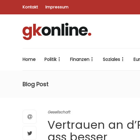
Kontakt
Impressum
Home
Politik
Finanzen
Soziales
Eu
Blog Post
Gesellschaft
Vertrauen an d’Po
ass besser