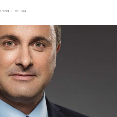
n
read
933