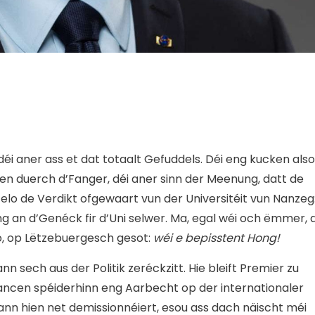
 déi aner ass et dat totaalt Gefuddels. Déi eng kucken also
n duerch d’Fanger, déi aner sinn der Meenung, datt de
elo de Verdikt ofgewaart vun der Universitéit vun Nanzeg
eng an d’Genéck fir d’Uni selwer. Ma, egal wéi och ëmmer, 
, op Lëtzebuergesch gesot:
wéi e bepisstent Hong!
n sech aus der Politik zeréckzitt. Hie bleift Premier zu
ncen spéiderhinn eng Aarbecht op der internationaler
nn hien net demissionnéiert, esou ass dach näischt méi