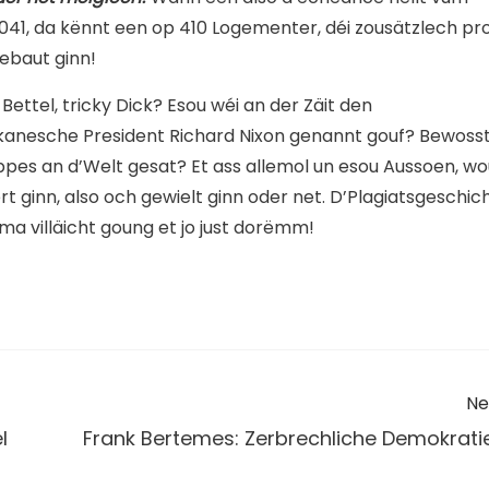
041, da kënnt een op 410 Logementer, déi zousätzlech pr
ebaut ginn!
 Bettel, tricky Dick? Esou wéi an der Zäit den
anesche President Richard Nixon genannt gouf? Bewoss
pes an d’Welt gesat? Et ass allemol un esou Aussoen, wo
rt ginn, also och gewielt ginn oder net. D’Plagiatsgeschic
…ma villäicht goung et jo just dorëmm!
Ne
l
Frank Bertemes: Zerbrechliche Demokrati