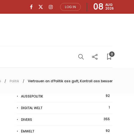
08
AUG
LOG IN
2026
0
e
Politik
Vertrauen an d’Politik ass gutt, Kontroll ass besser
92
AUSSEPOLITIK
1
DIGITAL WELT
355
DIVERS
92
ËMWELT