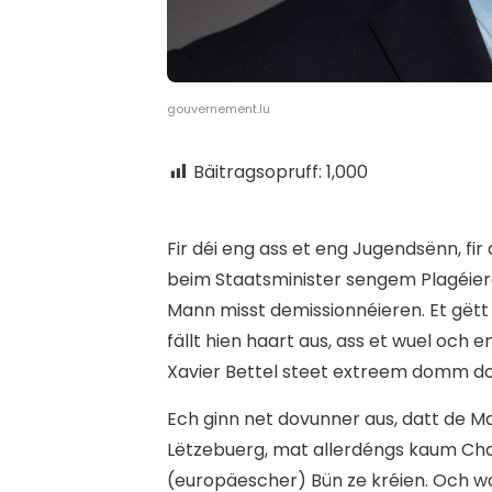
gouvernement.lu
Bäitragsopruff:
1,000
F
ir déi eng ass et eng Jugendsënn, fir
beim Staatsminister sengem Plagéiere
Mann misst demissionnéieren. Et gëtt 
fällt hien haart aus, ass et wuel och 
Xavier Bettel steet extreem domm do
Ech ginn net dovunner aus, datt de Man
Lëtzebuerg, mat allerdéngs kaum Cha
(europäescher) Bün ze kréien. Och wa