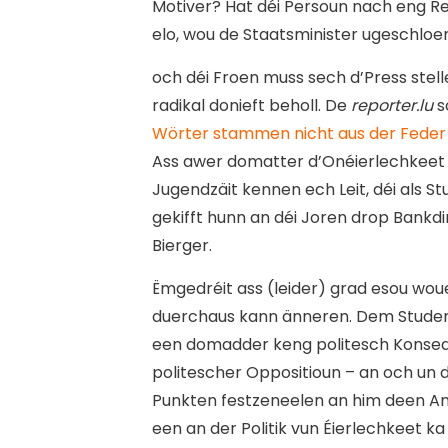
Motiver? Hat déi Persoun nach eng 
elo, wou de Staatsminister ugeschloe
o
ch déi Froen muss sech d’Press stell
radikal donieft beholl. De
reporter.lu
s
Wörter stammen nicht aus der Feder
Ass awer domatter d’Onéierlechkee
Jugendzäit kennen ech Leit, déi als 
gekifft hunn an déi Joren drop Bankdir
Bierger.
Ëmgedréit ass (leider) grad esou wou
duerchaus kann änneren. Dem Student B
een domadder keng politesch Konseque
politescher Oppositioun – an och un d
Punkten festzeneelen an him deen A
een an der Politik vun Éierlechkeet k