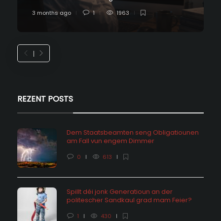
3 months ago
1
1963
REZENT POSTS
Dem Staatsbeamten seng Obligatiounen
am Fall vun engem Dimmer
0
613
Spillt déi jonk Generatioun an der
politescher Sandkaul grad mam Feier?
1
430