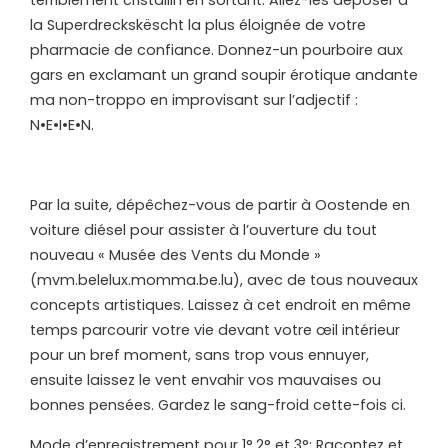
la Superdreckskëscht la plus éloignée de votre
pharmacie de confiance. Donnez-un pourboire aux
gars en exclamant un grand soupir érotique andante
ma non-troppo en improvisant sur l’adjectif :
N•E•I•E•N.
Par la suite, dépêchez-vous de partir à Oostende en
voiture diésel pour assister à l’ouverture du tout
nouveau « Musée des Vents du Monde »
(mvm.belelux.momma.be.lu), avec de tous nouveaux
concepts artistiques. Laissez à cet endroit en même
temps parcourir votre vie devant votre œil intérieur
pour un bref moment, sans trop vous ennuyer,
ensuite laissez le vent envahir vos mauvaises ou
bonnes pensées. Gardez le sang-froid cette-fois ci.
Mode d’enregistrement pour 1°,2° et 3°: Racontez et