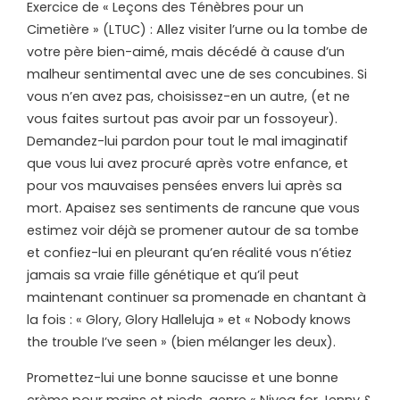
Exercice de « Leçons des Ténèbres pour un
Cimetière » (LTUC) : Allez visiter l’urne ou la tombe de
votre père bien-aimé, mais décédé à cause d’un
malheur sentimental avec une de ses concubines. Si
vous n’en avez pas, choisissez-en un autre, (et ne
vous faites surtout pas avoir par un fossoyeur).
Demandez-lui pardon pour tout le mal imaginatif
que vous lui avez procuré après votre enfance, et
pour vos mauvaises pensées envers lui après sa
mort. Apaisez ses sentiments de rancune que vous
estimez voir déjà se promener autour de sa tombe
et confiez-lui en pleurant qu’en réalité vous n’étiez
jamais sa vraie fille génétique et qu’il peut
maintenant continuer sa promenade en chantant à
la fois : « Glory, Glory Halleluja » et « Nobody knows
the trouble I’ve seen » (bien mélanger les deux).
Promettez-lui une bonne saucisse et une bonne
crème pour mains et pieds, genre « Nivea for Jenny &