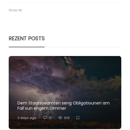
Show All
REZENT POSTS
Dem Staatsbeamten seng Obligatiounen am
Fall vun engem Dimmer
3 days ago
0
613