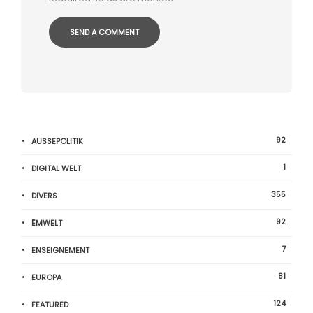
92
AUSSEPOLITIK
1
DIGITAL WELT
355
DIVERS
92
ËMWELT
7
ENSEIGNEMENT
81
EUROPA
124
FEATURED