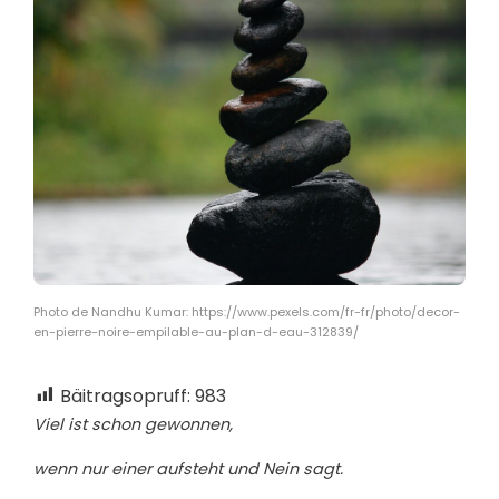
Photo de Nandhu Kumar: https://www.pexels.com/fr-fr/photo/decor-
en-pierre-noire-empilable-au-plan-d-eau-312839/
Bäitragsopruff:
983
Viel ist schon gewonnen,
wenn nur einer aufsteht und Nein sagt.