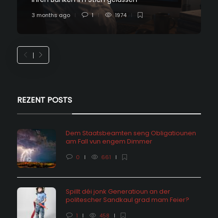
3 months ago
1
1974
REZENT POSTS
Dem Staatsbeamten seng Obligatiounen
am Fall vun engem Dimmer
0
661
Spillt déi jonk Generatioun an der
politescher Sandkaul grad mam Feier?
1
458