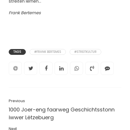
streiten lernen…
Frank Bertemes
TAGS
#FRANK BERTEMES
#STREITKULTUR
Previous
1000 Joer-eng faarweg Geschichtsstonn
iwwer Lëtzebuerg
Next