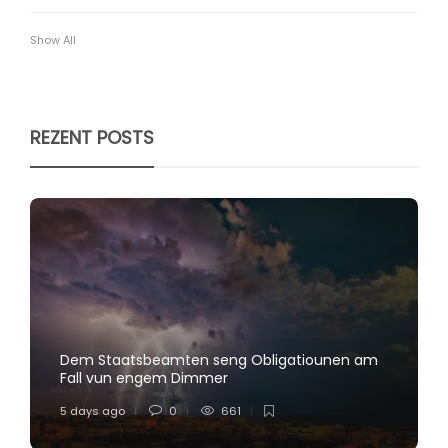
Show All
REZENT POSTS
Dem Staatsbeamten seng Obligatiounen am
Fall vun engem Dimmer
5 days ago
0
661