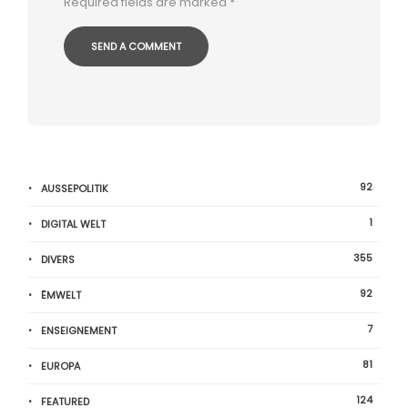
Required fields are marked
*
92
AUSSEPOLITIK
1
DIGITAL WELT
355
DIVERS
92
ËMWELT
7
ENSEIGNEMENT
81
EUROPA
124
FEATURED