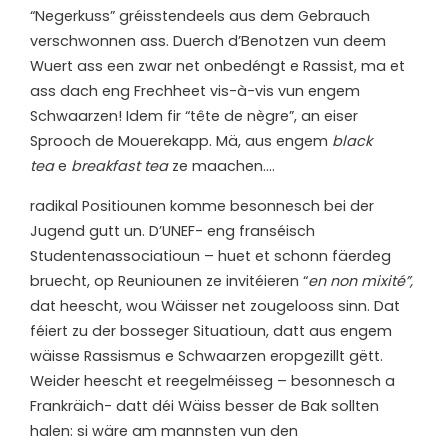
“Negerkuss” gréisstendeels aus dem Gebrauch
verschwonnen ass. Duerch d’Benotzen vun deem
Wuert ass een zwar net onbedéngt e Rassist, ma et
ass dach eng Frechheet vis-à-vis vun engem
Schwaarzen! Idem fir “tête de nègre”, an eiser
Sprooch de Mouerekapp. Mä, aus engem
black
tea
e
breakfast tea
ze maachen….
r
adikal Positiounen komme besonnesch bei der
Jugend gutt un. D’UNEF- eng franséisch
Studentenassociatioun – huet et schonn fäerdeg
bruecht, op Reuniounen ze invitéieren “
en non mixité”,
dat heescht, wou Wäisser net zougelooss sinn. Dat
féiert zu der bosseger Situatioun, datt aus engem
wäisse Rassismus e Schwaarzen eropgezillt gëtt.
Weider heescht et reegelméisseg – besonnesch a
Frankräich- datt déi Wäiss besser de Bak sollten
halen: si wäre am mannsten vun den