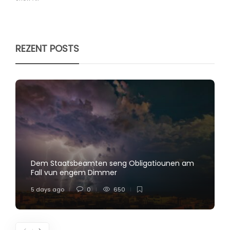
REZENT POSTS
Dem Staatsbeamten seng Obligatiounen am
Fall vun engem Dimmer
5 days ago
0
650