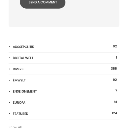
92
AUSSEPOLITIK
1
DIGITAL WELT
355
DIVERS
92
ËMWELT
7
ENSEIGNEMENT
81
EUROPA
124
FEATURED
Show All