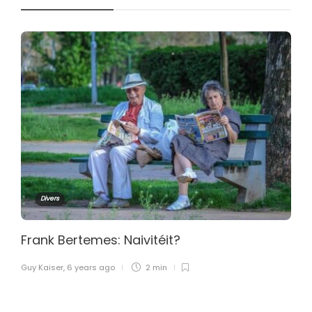
Divers
Frank Bertemes: Naivitéit?
Guy Kaiser
,
6 years ago
2 min