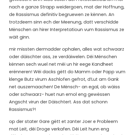
nach e ganze Strapp weidergoen, mat der Hoffnung,
de Rassismus definitiv begruewen ze kënnen. An
trotzdeem sinn ech der Meenung, datt verschidde
Mënschen an hirer Interpretatioun vum Rassismus ze
wäit ginn.
m
ir missten dermadder ophalen, alles wat schwaarz
oder däischter ass, ze verdäiwelen. Déi Mënschen
kënnen sech wuel net méi un hir eege Kandheet
erënneren! Wéi dacks gëtt do Mamm oder Papp vum
klenge Butz virum Aschlofen gefrot, d’Lut am Gank
net auszemaachen! De Mënsch- an egal, ob wäiss
oder schwaarz- huet nun emol eng gewëssen
Angscht virun der Däischtert. Ass dat schonn
Rassismus?!
o
p der stater Gare gëtt et zanter Joer e Probleem
mat Leit, déi Droge verkafen. Déi Leit hunn eng