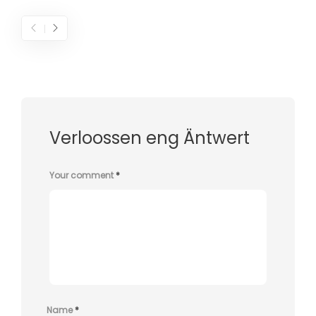
Verloossen eng Äntwert
Your comment
*
Name
*