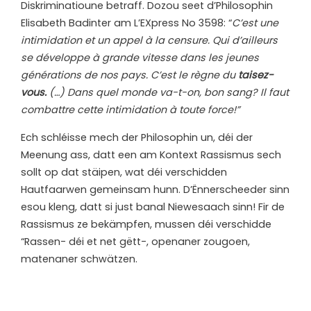
Diskriminatioune betraff. Dozou seet d’Philosophin
Elisabeth Badinter am L’EXpress No 3598: “
C’est une
intimidation et un appel à la censure. Qui d’ailleurs
se développe à grande vitesse dans les jeunes
générations de nos pays. C’est le règne du
taisez-
vous.
(…) Dans quel monde va-t-on, bon sang? Il faut
combattre cette intimidation à toute force!”
Ech schléisse mech der Philosophin un, déi der
Meenung ass, datt een am Kontext Rassismus sech
sollt op dat stäipen, wat déi verschidden
Hautfaarwen gemeinsam hunn. D’Ënnerscheeder sinn
esou kleng, datt si just banal Niewesaach sinn! Fir de
Rassismus ze bekämpfen, mussen déi verschidde
“Rassen- déi et net gëtt-, openaner zougoen,
matenaner schwätzen.