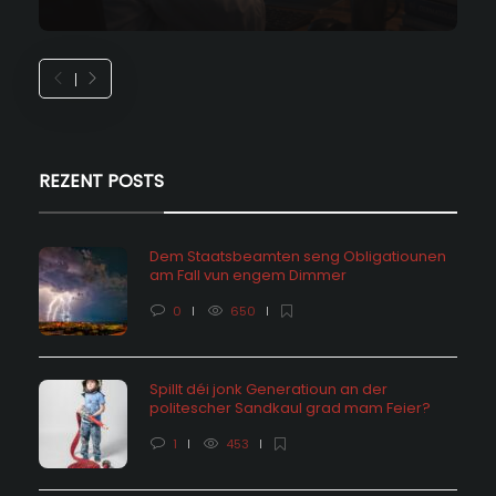
REZENT POSTS
Dem Staatsbeamten seng Obligatiounen
am Fall vun engem Dimmer
0
650
Spillt déi jonk Generatioun an der
politescher Sandkaul grad mam Feier?
1
453