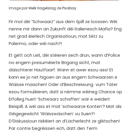
Image par
Melk Hagelslag
de
Pixabay
Fir mol déi “Schwaarz” aus dem Spill ze loossen. Wéi
nenne mir dann an Zukunft déi italienesch Mafia? Eng
net grad éierlech Organisatioun, mat Sëtz zu
Palermo, oder wéi nach?!
Et gëtt och Leit, déi stéieren sech drun, wann d’Police
no engem presuméierte Brigang sicht, mat
däischterer Hautfaarf. Wann et awer esou ass! Et
kann ee jo net higoen an aus engem Schwaarzen e
Wäisse maachen! Oder d’Beschreiwung vum Täter
esou formuléieren, datt si nëmme wéineg Chance op
Erfolleg huet! ‘Schwaarz schaffen’ wär e weidert
Beispill. A wéi ass et mat ‘schwaarze Konten’? Mat als
Géigegewiicht ‘Wäisswäschen’ vu Suen?!
D’Diskussioun riskéiert an d’Lächerlecht ze glëtschen!
Par contre begréissen ech, datt den Term