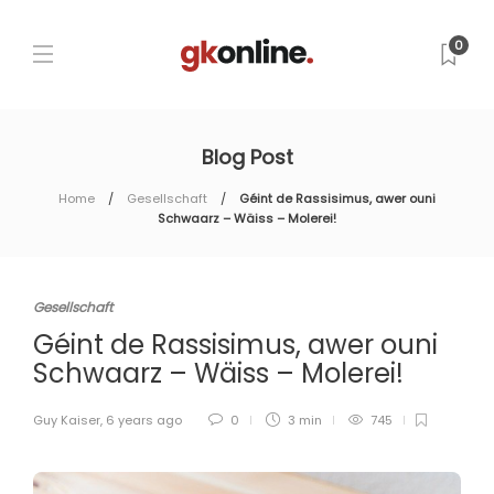
0
Blog Post
Home
Gesellschaft
Géint de Rassisimus, awer ouni
Schwaarz – Wäiss – Molerei!
Gesellschaft
Géint de Rassisimus, awer ouni
Schwaarz – Wäiss – Molerei!
Guy Kaiser
,
6 years ago
0
3 min
745