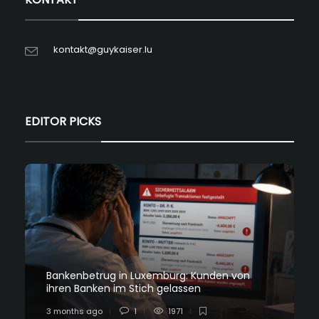
kontakt@guykaiser.lu
EDITOR PICKS
Bankenbetrug in Luxemburg: Kunden von
ihren Banken im Stich gelassen
3 months ago
1
1971