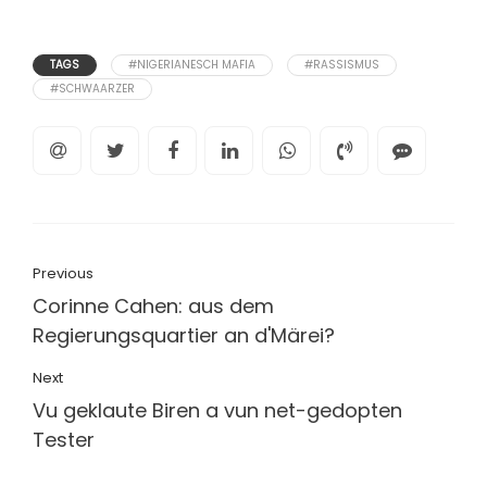
TAGS
#NIGERIANESCH MAFIA
#RASSISMUS
#SCHWAARZER
Previous
Corinne Cahen: aus dem
Regierungsquartier an d'Märei?
Next
Vu geklaute Biren a vun net-gedopten
Tester