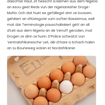
däischter Haut, et heescht si kéimen aus dem Nigeria
an esou geet Rieds vun der nigerianesher Droge-
Mafia. Och dat huet ee gefällegst sinn ze loossen,
gehéiert an d’Kategorie vum soften Rassismus, well
mat där Terminologie pauschaliséiert gëtt an all
d’Leit aus dem Nigeria an de Verruff geroden, mat
Drogen ze dinn ze hunn. D’Police schwätzt vun
‘zentralafrikanesche’ Leit, déi d’Gare a Schach halen
an zu Bouneweg wären et Nordafrikaner.