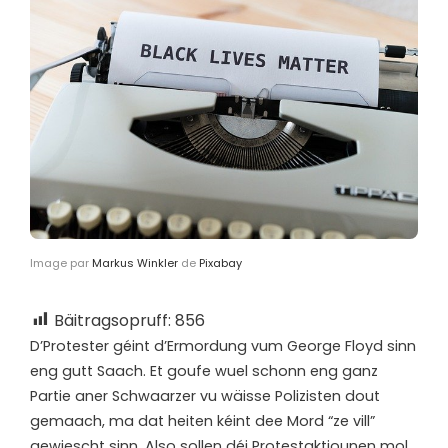
Image par
Markus Winkler
de
Pixabay
Bäitragsopruff:
856
D’
Protester géint d’Ermordung vum George Floyd sinn
eng gutt Saach. Et goufe wuel schonn eng ganz
Partie aner Schwaarzer vu wäisse Polizisten dout
gemaach, ma dat heiten kéint dee Mord “ze vill”
gewiescht sinn. Also sollen déi Protestaktiounen mol