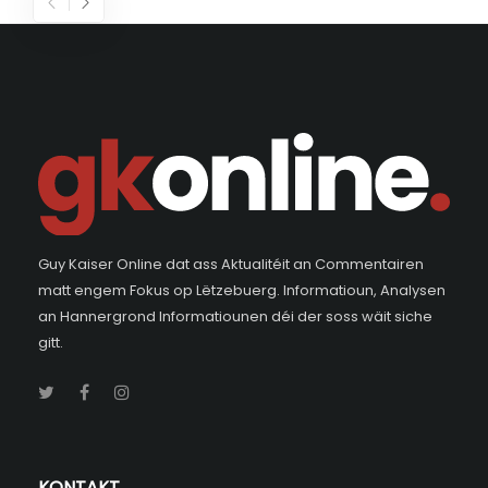
Guy Kaiser Online dat ass Aktualitéit an Commentairen
matt engem Fokus op Lëtzebuerg. Informatioun, Analysen
an Hannergrond Informatiounen déi der soss wäit siche
gitt.
KONTAKT