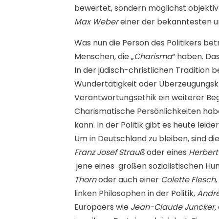
bewertet, sondern möglichst objektiv 
Max Weber
einer der bekanntesten un
Was nun die Person des Politikers betr
Menschen, die „
Charisma
“ haben. Da
In der jüdisch-christlichen Tradition
Wundertätigkeit oder Überzeugungskr
Verantwortungsethik ein weiterer Beg
Charismatische Persönlichkeiten hab
kann. In der Politik gibt es heute lei
Um in Deutschland zu bleiben, sind di
Franz Josef Strauß
oder eines
Herber
jene eines großen sozialistischen H
Thorn
oder auch einer
Colette Flesch
linken Philosophen in der Politik,
Andr
Europäers wie
Jean-Claude Juncker,