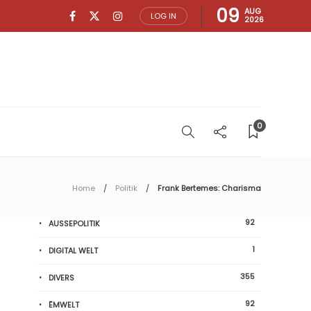
09
AUG
LOG IN
2026
0
Home
Politik
Frank Bertemes: Charisma
92
AUSSEPOLITIK
1
DIGITAL WELT
355
DIVERS
92
ËMWELT