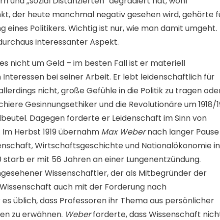
rn und „sozial Distanzierten“ degradiert hat, wohl
nkt, der heute manchmal negativ gesehen wird, gehörte f
 eines Politikers. Wichtig ist nur, wie man damit umgeht.
 durchaus interessanter Aspekt.
 es nicht um Geld – im besten Fall ist er materiell
Interessen bei seiner Arbeit. Er lebt leidenschaftlich für
llerdings nicht, große Gefühle in die Politik zu tragen ode
Schiere Gesinnungsethiker und die Revolutionäre um 1918/1
eutel. Dagegen forderte er Leidenschaft im Sinn von
“. Im Herbst 1919 übernahm
Max Weber
nach langer Pause
senschaft, Wirtschaftsgeschichte und Nationalökonomie in
 starb er mit 56 Jahren an einer Lungenentzündung.
ngesehener Wissenschaftler, der als Mitbegründer der
ne Wissenschaft auch mit der Forderung nach
ar es üblich, dass Professoren ihr Thema aus persönlicher
onen zu erwähnen.
Weber
forderte, dass Wissenschaft nich