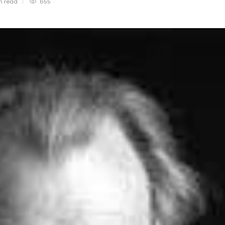
in
read
655