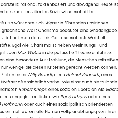
darstellt: rational, faktenbasiert und abwägend. Heute is
d am meisten zitierten Sozialwissenschaftler.
ifft, so wünschte sich
Weber
in führenden Positionen
s griechische Wort Charisma bedeutet eine Gnadengabe.
 bezeichnet man damit ein Gottesgeschenk: Weisheit,
äfte. Egal wie: Charisma ist neben Gesinnungs- und
riff, den
Max Weber
in die politische Theorie einführte.
en eine besondere Ausstrahlung, die Menschen mitreiße
der nur wenige, die diesen Kriterien gerecht werden können.
e Zeiten eines
Willy Brandt
, eines
Helmut Schmidt
, eines
t Wehner
offensichtlich vorbei. Wie einst auch hierzulande
umanisten
Robert Krieps
, eines sozialen Liberalen wie
Gast
, eines engagierten Linken wie
René Urbany
oder eines
é Hoffmann
, oder auch eines sozialpolitisch orientierten
es einmal waren, alle Namen völlig unabhängig von ihrer