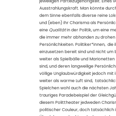
jeweiligen Parteizugehörigkeit. Eines 
Ausstrahlungskraft. Man könnte dur
dem Sinne ebenfalls diverse reine Lok
und (eben) ihr Charisma als Persönl
eine
Qualität
in der Politik, um eine 
die immer mehr abhanden zu drohen s
Persönlichkeiten. Politiker*innen, d
einzusetzen bereit sind und nicht um b
weiter als Spielbälle und Marionetten
sind, und deren langweilige Persönlich
völlige Unglaubwürdigkeit jedoch mit
weiter als warme Luft sind, tatsächli
Spielchen wohl auch die nächsten Jahr
trauriges Paradebeispiel der Gleichg
diesem Polittheater jedweden Charism
politischer Couleur, doch tatsächlich i