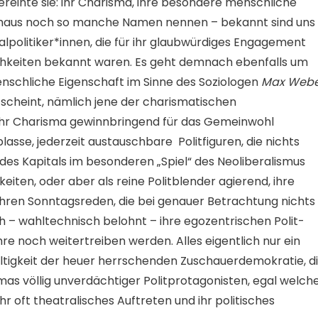
vereinte sie: ihr Charisma, ihre besondere menschliche
chaus noch so manche Namen nennen – bekannt sind uns 
alpolitiker*innen, die für ihr glaubwürdiges Engagement
ichkeiten bekannt waren. Es geht demnach ebenfalls um
menschliche Eigenschaft im Sinne des Soziologen
Max Webe
cheint, nämlich jene der charismatischen
ie ihr Charisma gewinnbringend für das Gemeinwohl
lasse, jederzeit austauschbare Politfiguren, die nichts
 des Kapitals im besonderen „Spiel“ des Neoliberalismus
keiten, oder aber als reine Politblender agierend, ihre
 ihren Sonntagsreden, die bei genauer Betrachtung nichts
ch – wahltechnisch belohnt – ihre egozentrischen Polit-
e noch weitertreiben werden. Alles eigentlich nur ein
ültigkeit der heuer herrschenden Zuschauerdemokratie, d
as völlig unverdächtiger Politprotagonisten, egal welch
hr oft theatralisches Auftreten und ihr politisches