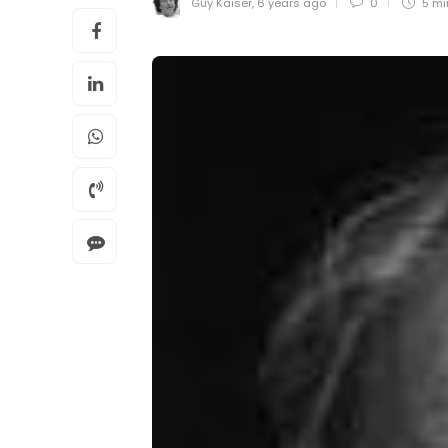
Guy Kaiser
,
6 years ago
0
5 m