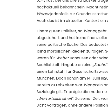
„C-Virus‘, der uns alle zu Maskenträge
hochaktuell bekannt sein. Machtinsti
Weber
jedenfalls zur Grundausstattung
Auch das ist im aktuellen Kontext ein
Einem guten Politiker, so
Weber
, geht
abgesichert und hat keine finanziellen 
seine politische Sache. Das bedeutet a
blind moralischen Idealen zu folgen. 
waren für
Weber
Banausen oder Windb
Sachlichkeit: Hingabe an eine „
Sache
einen Lehrstuhl für Gesellschaftswis
München. Doch schon am 14. Juni 1920
Bereits zu Lebzeiten war
Weber
ein a
Soziologie gilt. Er prägte die moder
„
Werturteilsfreiheit
“. Zu seiner Zeit w
Sicht vortragen, ohne andere Positi