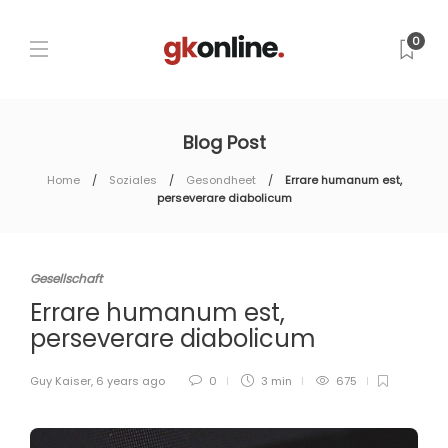
0
Blog Post
Home
Soziales
Gesondheet
Errare humanum est,
perseverare diabolicum
Gesellschaft
Errare humanum est,
perseverare diabolicum
Guy Kaiser
,
6 years ago
0
3 min
675