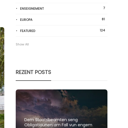
7
ENSEIGNEMENT
81
EUROPA
124
FEATURED
Show All
REZENT POSTS
Dem Staatsbeamten seng
Spillt
Obligatiounen am Fall vun engem
polit