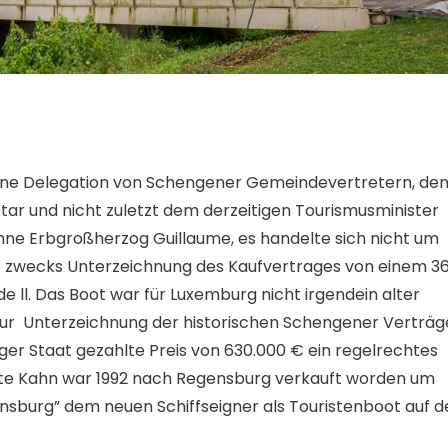
 eine Delegation von Schengener Gemeindevertretern, de
tar und nicht zuletzt dem derzeitigen Tourismusminister
hne Erbgroßherzog Guillaume, es handelte sich nicht um
) zwecks Unterzeichnung des Kaufvertrages von einem 3
e ll. Das Boot war für Luxemburg nicht irgendein alter
 zur Unterzeichnung der historischen Schengener Verträg
er Staat gezahlte Preis von 630.000 € ein regelrechtes
gte Kahn war 1992 nach Regensburg verkauft worden um
nsburg” dem neuen Schiffseigner als Touristenboot auf d