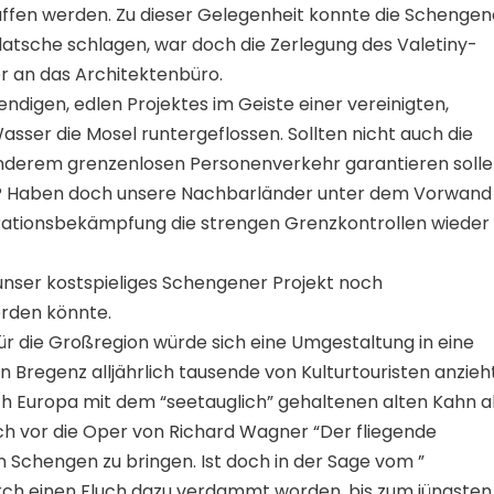
ffen werden. Zu dieser Gelegenheit konnte die Schengen
Klatsche schlagen, war doch die Zerlegung des Valetiny-
 an das Architektenbüro.
endigen, edlen Projektes im Geiste einer vereinigten,
Wasser die Mosel runtergeflossen. Sollten nicht auch die
derem grenzenlosen Personenverkehr garantieren solle
n? Haben doch unsere Nachbarländer unter dem Vorwand
grationsbekämpfung die strengen Grenzkontrollen wieder
e unser kostspieliges Schengener Projekt noch
rden könnte.
für die Großregion würde sich eine Umgestaltung in eine
in Bregenz alljährlich tausende von Kulturtouristen anzieht
ch Europa mit dem “seetauglich” gehaltenen alten Kahn a
ich vor die Oper von Richard Wagner “Der fliegende
n Schengen zu bringen. Ist doch in der Sage vom ”
urch einen Fluch dazu verdammt worden, bis zum jüngsten