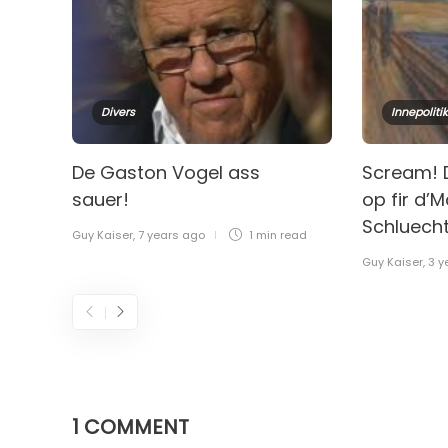
Divers
Innepolitik
De Gaston Vogel ass
Scream! D
sauer!
op fir d’
Schluech
Guy Kaiser
,
7 years ago
1 min
read
Guy Kaiser
,
3 y
1 COMMENT