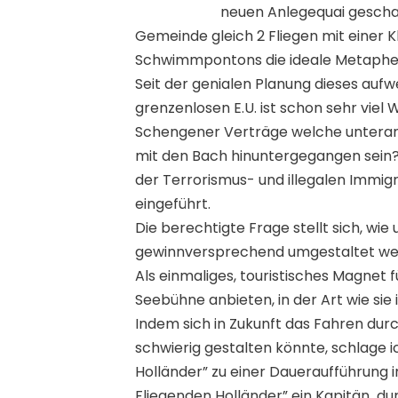
neuen Anlegequai gescha
Gemeinde gleich 2 Fliegen mit einer 
Schwimmpontons die ideale Metapher
Seit der genialen Planung dieses aufw
grenzenlosen E.U. ist schon sehr viel 
Schengener Verträge welche unteran
mit den Bach hinuntergegangen sei
der Terrorismus- und illegalen Immi
eingeführt.
Die berechtigte Frage stellt sich, wi
gewinnversprechend umgestaltet we
Als einmaliges, touristisches Magnet 
Seebühne anbieten, in der Art wie sie 
Indem sich in Zukunft das Fahren dur
schwierig gestalten könnte, schlage 
Holländer” zu einer Daueraufführung i
Fliegenden Holländer” ein Kapitän d