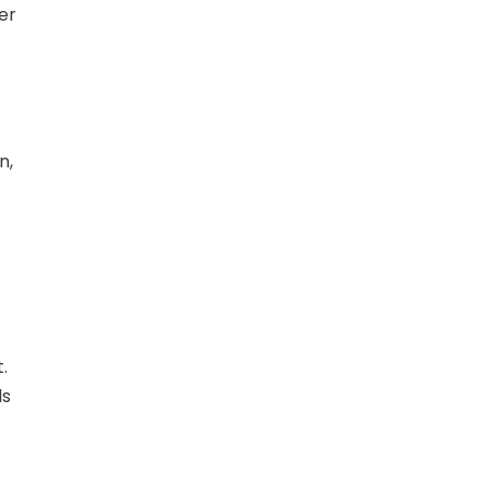
er
n,
.
ls