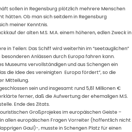
äft sollen in Regensburg plötzlich mehrere Menschen
acht hätten. Ob man sich seitdem in Regensburg
sich meiner Kenntnis.
ckkauf der alten M.S. M.A. einem höheren, edlen Zweck in
iere in Teilen: Das Schiff wird weiterhin im “seetauglichen”
zu besonderen Anlässen durch Europa fahren kann.
des Museums vervollständigen und aus Schengen ein
s die Idee des vereinigten Europa fördert”, so die
r Mitteilung.
geschlossen sein und insgesamt rund 5,81 Millionen €
erklärte ferner, daß die Aufwertung der ehemaligen M.S.
telle. Ende des Zitats.
 touristischen Großprojekes im europäischen Geiste –
 in allen europäischen Fragen Vorreiter (hoffentlich nicht
lapprigen Gaul)-, musste in Schengen Platz für einen