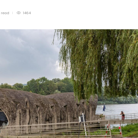
n
read
1464