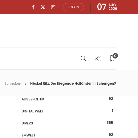
07
AUG
LOG IN
2026
0
Schnoken
Néckel Ritz: Der fliegende Holländer in Schengen?
92
AUSSEPOLITIK
1
DIGITAL WELT
355
DIVERS
92
ËMWELT