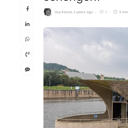
Guy Kaiser
,
2 years ago
1
3 mi