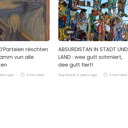
Satir
’Parteien rëschten
ABSURDISTAN IN STADT UND
Mamm vun alle
LAND : wee gutt schmiert,
ten
dee gutt fiert!
ears ago
4 min
read
Guy Kaiser
,
6 years ago
3 min
read