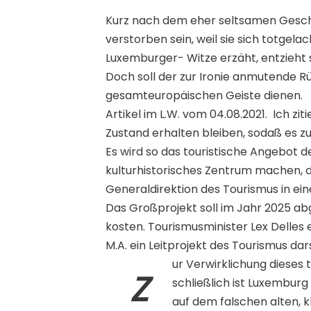
Kurz nach dem eher seltsamen Gesch
verstorben sein, weil sie sich totgel
Luxemburger- Witze erzäht, entzieht 
Doch soll der zur Ironie anmutende Rü
gesamteuropäischen Geiste dienen.
Artikel im L.W. vom 04.08.2021. Ich zit
Zustand erhalten bleiben, sodaß es 
Es wird so das touristische Angebot 
kulturhistorisches Zentrum machen, da
Generaldirektion des Tourismus in eine
Das Großprojekt soll im Jahr 2025 ab
kosten. Tourismusminister Lex Delles 
M.A. ein Leitprojekt des Tourismus dars
ur Verwirklichung dieses
Z
schließlich ist Luxemburg
auf dem falschen alten, k