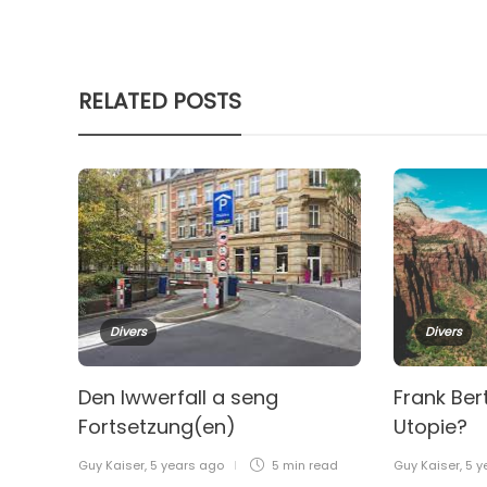
RELATED POSTS
Divers
Divers
Den Iwwerfall a seng
Frank Ber
Fortsetzung(en)
Utopie?
Guy Kaiser
,
5 years ago
5 min
read
Guy Kaiser
,
5 y