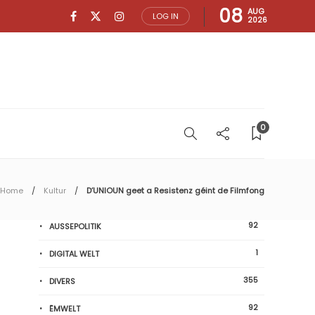
08
AUG
LOG IN
2026
0
Home
Kultur
D’UNIOUN geet a Resistenz géint de Filmfong
92
AUSSEPOLITIK
1
DIGITAL WELT
355
DIVERS
92
ËMWELT