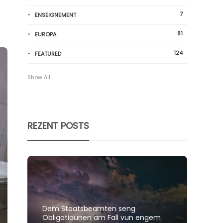
7
ENSEIGNEMENT
81
EUROPA
124
FEATURED
Show All
REZENT POSTS
Dem Staatsbeamten seng
Spillt
Obligatiounen am Fall vun engem
polit