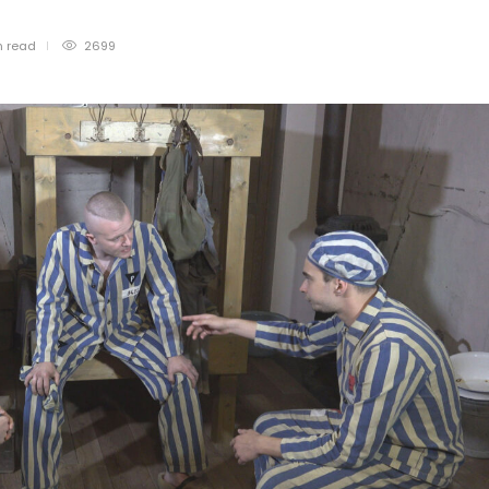
n
read
2699