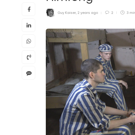
Guy Kaiser
,
2 years ago
2
3 mi