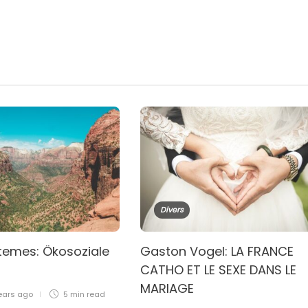
Divers
temes: Ökosoziale
Gaston Vogel: LA FRANCE
CATHO ET LE SEXE DANS LE
MARIAGE
ears ago
5 min
read