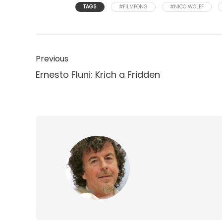
TAGS
#FILMFONG
#NICO WOLFF
Previous
Ernesto Fluni: Krich a Fridden