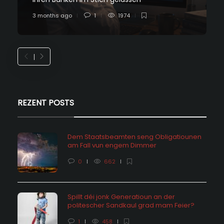
3 months ago
1
1974
REZENT POSTS
Dem Staatsbeamten seng Obligatiounen
am Fall vun engem Dimmer
0
662
Spillt déi jonk Generatioun an der
politescher Sandkaul grad mam Feier?
1
458