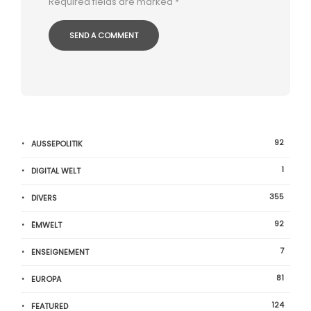
Required fields are marked
*
92
AUSSEPOLITIK
1
DIGITAL WELT
355
DIVERS
92
ËMWELT
7
ENSEIGNEMENT
81
EUROPA
124
FEATURED