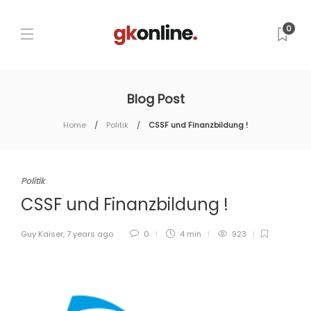
0
Blog Post
Home
Politik
CSSF und Finanzbildung !
Politik
CSSF und Finanzbildung !
Guy Kaiser
,
7 years ago
0
4 min
923