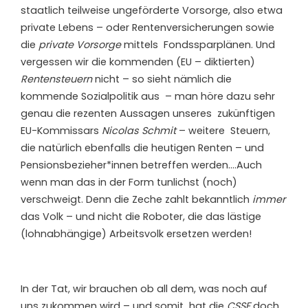
staatlich teilweise ungeförderte Vorsorge, also etwa
private Lebens – oder Rentenversicherungen sowie
die
private Vorsorge
mittels Fondssparplänen. Und
vergessen wir die kommenden (EU – diktierten)
Rentensteuern
nicht – so sieht nämlich die
kommende Sozialpolitik aus – man höre dazu sehr
genau die rezenten Aussagen unseres zukünftigen
EU-Kommissars
Nicolas Schmit
– weitere Steuern,
die natürlich ebenfalls die heutigen Renten – und
Pensionsbezieher*innen betreffen werden….Auch
wenn man das in der Form tunlichst (noch)
verschweigt. Denn die Zeche zahlt bekanntlich
immer
das Volk – und nicht die Roboter, die das lästige
(lohnabhängige) Arbeitsvolk ersetzen werden!
In der Tat, wir brauchen ob all dem, was noch auf
uns zukommen wird – und somit hat die
CSSF
doch