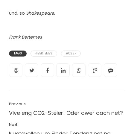
Und, so
Shakespeare
,
Frank Bertemes
TAGS
#BERTEMES
#CSSF
Previous
Vive eng CO2-Steier! Oder awer dach net?
Next
Nuetsvollen um Findel: Tendenz net no