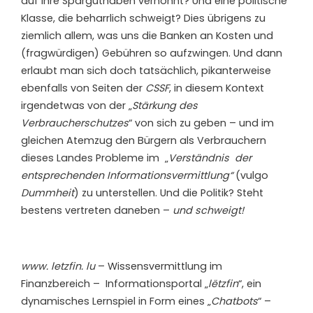
auf ihre Sparguthaben verhöhnt? Und eine politische
Klasse, die beharrlich schweigt? Dies übrigens zu
ziemlich allem, was uns die Banken an Kosten und
(fragwürdigen) Gebühren so aufzwingen. Und dann
erlaubt man sich doch tatsächlich, pikanterweise
ebenfalls von Seiten der
CSSF
, in diesem Kontext
irgendetwas von der „
Stärkung des
Verbraucherschutzes
“ von sich zu geben – und im
gleichen Atemzug den Bürgern als Verbrauchern
dieses Landes Probleme im „
Verständnis der
entsprechenden Informationsvermittlung“
(vulgo
Dummheit
) zu unterstellen. Und die Politik? Steht
bestens vertreten daneben –
und schweigt!
www. letzfin. lu
– Wissensvermittlung im
Finanzbereich – Informationsportal „
lëtzfin
“, ein
dynamisches Lernspiel in Form eines „
Chatbots
“ –