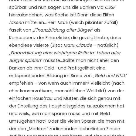
spürbar. Und nun sagen uns die Banken via
CSSF
hierzuländchen, was Sache ist! Denn diese Eliten
lassen
mitteilen….Herr
Marx
(welch pikanter Zufall)
faselt von „
Finanzbildung aller Bürger
“ als
Konsequenz der Finanzkrise, die gezeigt habe, dass
ebendiese visierte (Zitat
Marx
,
Claude
– natürlich)
„
Finanzbildung eine wichtigere Rolle im Leben aller
Bürger spielen
“ müsste…Sollte man nicht eher den
Banken ob ihrer Geld- und Profitgeilheit eine
entsprechenden Bildung im Sinne von „
Geld und Ethik
“
empfehlen – von wem auch immer? Vielleicht (nach
eher konservativem, menschlichen Weltbild) von der
einfachen Hausfrau und Mutter, die sich genau mit
der Einteilung des Haushaltsgeldes auszukennen hat
und weiß,
wie
man sparen muss und mit Geld
umzugehen hat? Oder die vielen Sparer, die man mit
der den „Märkten“ zudienenden lächerlichen Zinsen