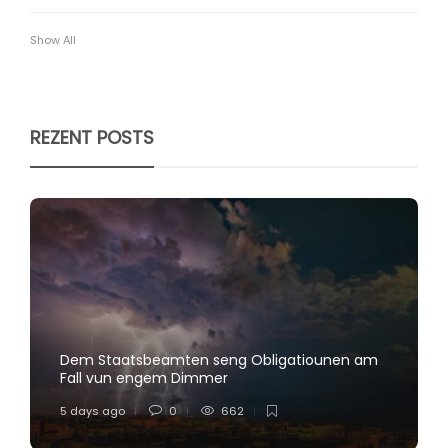
Show All
REZENT POSTS
Dem Staatsbeamten seng Obligatiounen am
Fall vun engem Dimmer
5 days ago
0
662