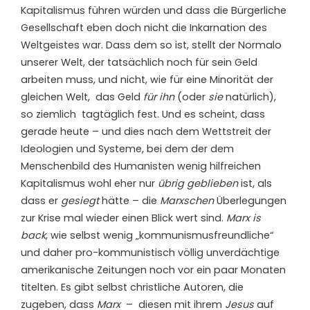
Kapitalismus führen würden und dass die Bürgerliche
Gesellschaft eben doch nicht die Inkarnation des
Weltgeistes war. Dass dem so ist, stellt der Normalo
unserer Welt, der tatsächlich noch für sein Geld
arbeiten muss, und nicht, wie für eine Minorität der
gleichen Welt, das Geld
für ihn
(oder
sie
natürlich),
so ziemlich tagtäglich fest. Und es scheint, dass
gerade heute – und dies nach dem Wettstreit der
Ideologien und Systeme, bei dem der dem
Menschenbild des Humanisten wenig hilfreichen
Kapitalismus wohl eher nur
übrig geblieben
ist, als
dass er
gesiegt
hätte – die
Marxschen
Überlegungen
zur Krise mal wieder einen Blick wert sind.
Marx is
back
, wie selbst wenig „kommunismusfreundliche“
und daher pro-kommunistisch völlig unverdächtige
amerikanische Zeitungen noch vor ein paar Monaten
titelten. Es gibt selbst christliche Autoren, die
zugeben, dass
Marx
– diesen mit ihrem
Jesus
auf