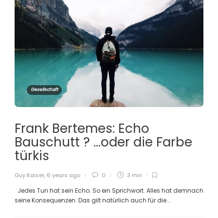
Gesellschaft
Frank Bertemes: Echo
Bauschutt ? …oder die Farbe
türkis
Guy Kaiser
,
6 years ago
0
3 min
Jedes Tun hat sein Echo. So ein Sprichwort. Alles hat demnach
seine Konsequenzen. Das gilt natürlich auch für die...