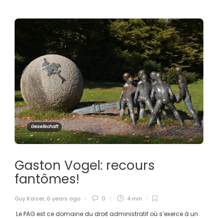
Gesellschaft
Gaston Vogel: recours
fantômes!
Guy Kaiser
,
6 years ago
0
4 min
Le PAG est ce domaine du droit administratif où s’exerce à un