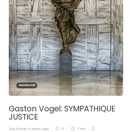
Gesellschaft
Gaston Vogel: SYMPATHIQUE
JUSTICE
Guy Kaiser
,
6 years ago
0
7 min