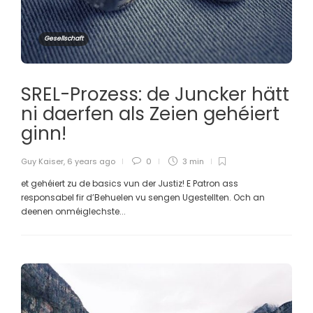
Gesellschaft
SREL-Prozess: de Juncker hätt
ni daerfen als Zeien gehéiert
ginn!
Guy Kaiser
,
6 years ago
0
3 min
et gehéiert zu de basics vun der Justiz! E Patron ass
responsabel fir d’Behuelen vu sengen Ugestellten. Och an
deenen onméiglechste...