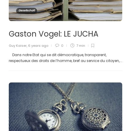
Gesellschaft
Gaston Vogel: LE JUCHA
Guy Kaiser
,
6 years ago
0
7 min
Dans notre Etat qui se dit démocratique, transparent,
respectueux des droits de l’homme, bref au service du citoyen,...