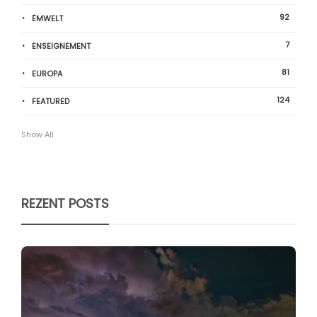
92
ËMWELT
7
ENSEIGNEMENT
81
EUROPA
124
FEATURED
Show All
REZENT POSTS