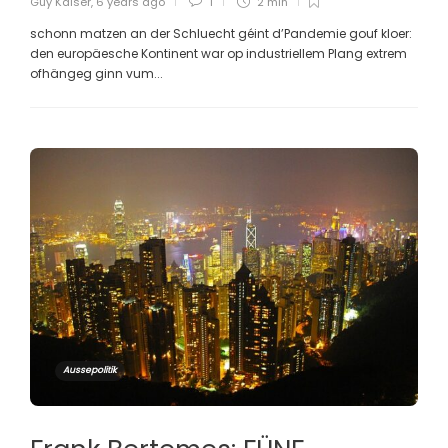
Guy Kaiser
,
6 years ago
1
2 min
schonn matzen an der Schluecht géint d’Pandemie gouf kloer:
den europäesche Kontinent war op industriellem Plang extrem
ofhängeg ginn vum...
Aussepolitik