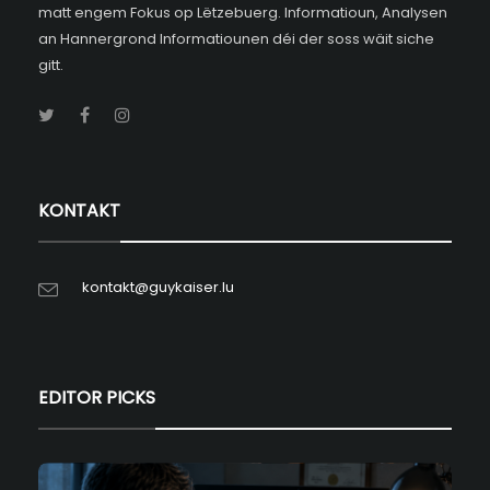
matt engem Fokus op Lëtzebuerg. Informatioun, Analysen
an Hannergrond Informatiounen déi der soss wäit siche
gitt.
KONTAKT
kontakt@guykaiser.lu
EDITOR PICKS