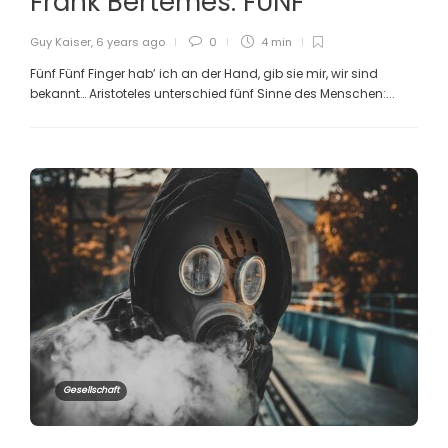
Frank Bertemes: FÜNF
Guy Kaiser
,
6 years ago
0
4 min
Fünf Fünf Finger hab’ ich an der Hand, gib sie mir, wir sind
bekannt… Aristoteles unterschied fünf Sinne des Menschen:...
Gesellschaft