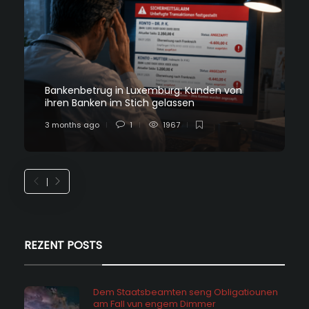
Bankenbetrug in Luxemburg: Kunden von
ihren Banken im Stich gelassen
3 months ago
1
1967
REZENT POSTS
Dem Staatsbeamten seng Obligatiounen
am Fall vun engem Dimmer