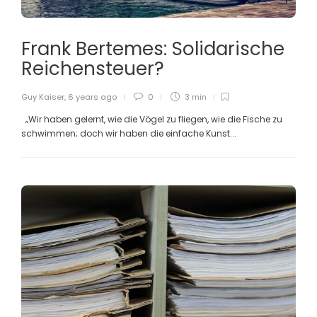
Frank Bertemes: Solidarische
Reichensteuer?
Guy Kaiser
,
6 years ago
0
3 min
„Wir haben gelernt, wie die Vögel zu fliegen, wie die Fische zu
schwimmen; doch wir haben die einfache Kunst...