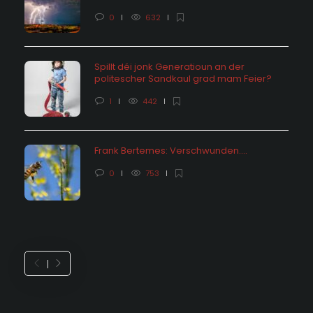
0
632
Spillt déi jonk Generatioun an der
politescher Sandkaul grad mam Feier?
1
442
Frank Bertemes: Verschwunden….
0
753