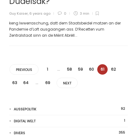
Dudelsak?
Guy Kaiser
,
6 years ago
0
3 min
keng Iwwerraschung, datt dem Staatsbeidel matzen an der
Pandemie d’Loft ausgaangen ass. D’Recetten vum
Zentralstaat sinn an de Méint Abrëll...
1
…
58
59
60
61
62
PREVIOUS
63
64
…
69
NEXT
92
AUSSEPOLITIK
1
DIGITAL WELT
355
DIVERS