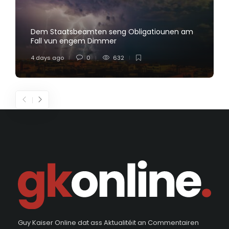
Dem Staatsbeamten seng Obligatiounen am
Fall vun engem Dimmer
4 days ago
0
632
Guy Kaiser Online dat ass Aktualitéit an Commentairen