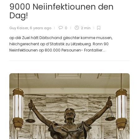
9000 Neiinfektiounen den
Dag!
Guy Kaiser
,
6 years ago
0
2 min
op déi Zuel hätt Däitschand gëschter komme mussen,
héichgerechent op d’Statistik zu Lëtzebuerg. Ronn 90
Neiinfektiounen op 800.000 Persounen- Frontallier...