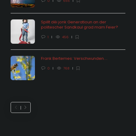
0
655
Spillt déi jonk Generatioun an der
politescher Sandkaul grad mam Feier?
1
456
Frank Bertemes: Verschwunden….
0
768