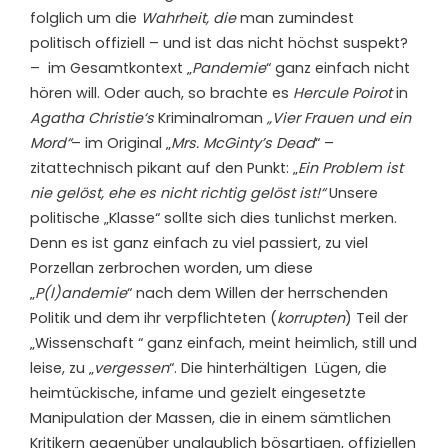
folglich um die
Wahrheit, die
man zumindest
politisch offiziell – und ist das nicht höchst suspekt?
–
im Gesamtkontext „
Pandemie
“ ganz einfach nicht
hören will. Oder auch, so brachte es
Hercule Poirot
in
Agatha Christie‘s
Kriminalroman
„Vier Frauen und ein
Mord“
– im Original „
Mrs. McGinty’s Dead
“ –
zitattechnisch pikant auf den Punkt: „
Ein Problem ist
nie gelöst, ehe es nicht richtig gelöst ist!“
Unsere
politische „Klasse“ sollte sich dies tunlichst merken.
Denn es ist ganz einfach zu viel passiert, zu viel
Porzellan zerbrochen worden, um diese
„
P(l)andemie
“ nach dem Willen der herrschenden
Politik und dem ihr verpflichteten (
korrupten
) Teil der
„Wissenschaft “ ganz einfach, meint heimlich, still und
leise, zu „
vergessen
“. Die hinterhältigen
Lügen, die
heimtückische, infame und gezielt eingesetzte
Manipulation der Massen, die in einem sämtlichen
Kritikern gegenüber unglaublich bösartigen, offiziellen