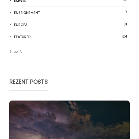
92
ËMWELT
7
ENSEIGNEMENT
81
EUROPA
124
FEATURED
Show All
REZENT POSTS