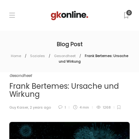
0
Blog Post
Home
Soziales
Gesondheet
Frank Bertemes: Ursache
und Wirkung
Gesondheet
Frank Bertemes: Ursache und
Wirkung
Guy Kaiser
,
2 years ago
1
4 min
1268