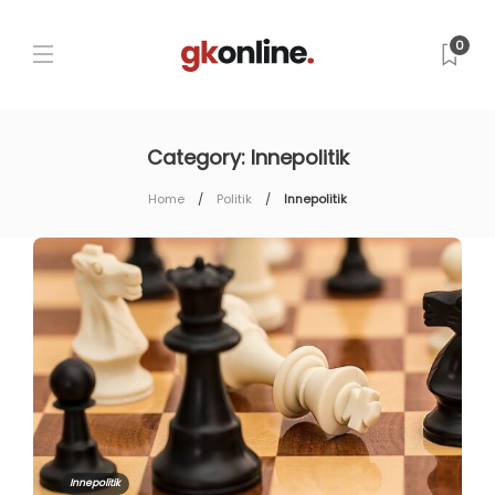
0
Category:
Innepolitik
Home
Politik
Innepolitik
Innepolitik