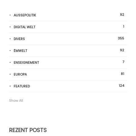
92
AUSSEPOLITIK
1
DIGITAL WELT
355
DIVERS
92
ËMWELT
7
ENSEIGNEMENT
81
EUROPA
124
FEATURED
Show All
REZENT POSTS