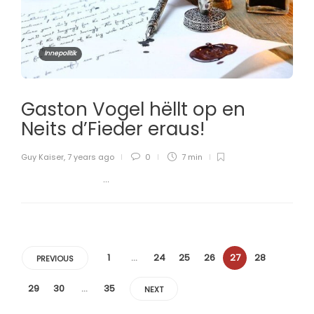
Innepolitik
Gaston Vogel hëllt op en
Neits d’Fieder eraus!
Guy Kaiser
,
7 years ago
0
7 min
...
1
…
24
25
26
27
28
PREVIOUS
29
30
…
35
NEXT