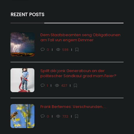
REZENT POSTS
Dem Staatsbeamten seng Obligatiounen
am Fall vun engem Dimmer
0
598
Spillt déi jonk Generatioun an der
politescher Sandkaul grad mam Feier?
1
427
Frank Bertemes: Verschwunden….
0
732