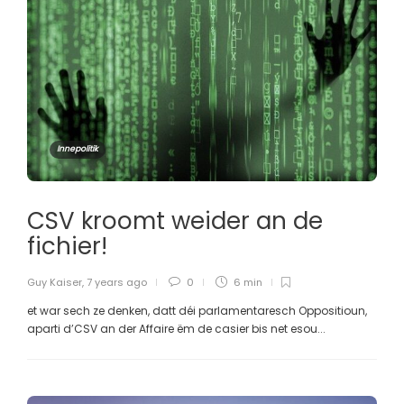
Innepolitik
CSV kroomt weider an de
fichier!
Guy Kaiser
,
7 years ago
0
6 min
et war sech ze denken, datt déi parlamentaresch Oppositioun,
aparti d’CSV an der Affaire ëm de casier bis net esou...