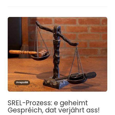
Innepolitik
SREL-Prozess: e geheimt
Gespréich, dat verjährt ass!