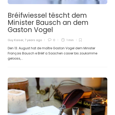
Bréifwiessel tëscht dem
Minister Bausch an dem
Gaston Vogel
Guy Kaiser
,
7 years ago
0
1 min
Den 13. August hat de maître Gaston Vogel dem Minister
François Bausch e Bréif a Saachen casier bis zoukomme
gelooss,...