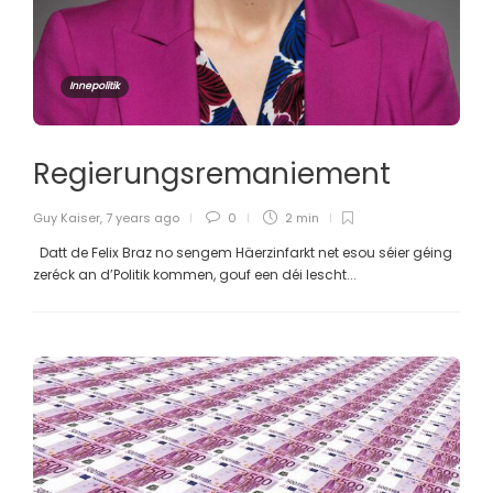
Innepolitik
Regierungsremaniement
Guy Kaiser
,
7 years ago
0
2 min
Datt de Felix Braz no sengem Häerzinfarkt net esou séier géing
zeréck an d’Politik kommen, gouf een déi lescht...