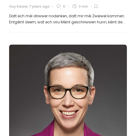
Guy Kaiser
,
7 years ago
0
3 min
Datt ech méi driwwer nodenken, datt mir méi Zweiwel kommen.
Entgéint deem, wat ech viru Méint geschriwwen hunn, kéint de...