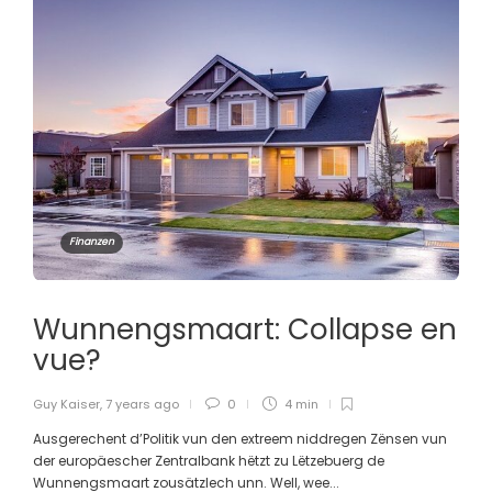
Finanzen
Wunnengsmaart: Collapse en
vue?
Guy Kaiser
,
7 years ago
0
4 min
Ausgerechent d’Politik vun den extreem niddregen Zënsen vun
der europäescher Zentralbank hëtzt zu Lëtzebuerg de
Wunnengsmaart zousätzlech unn. Well, wee...