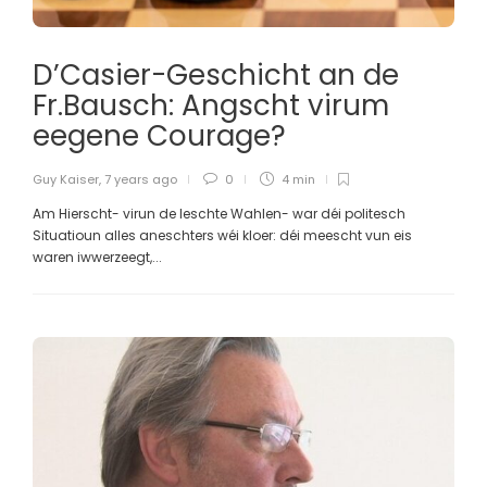
D’Casier-Geschicht an de
Fr.Bausch: Angscht virum
eegene Courage?
Guy Kaiser
,
7 years ago
0
4 min
Am Hierscht- virun de leschte Wahlen- war déi politesch
Situatioun alles aneschters wéi kloer: déi meescht vun eis
waren iwwerzeegt,...