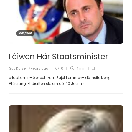
Innepolitik
Léiwen Här Staatsminister
Guy Kaiser
,
7 years ago
0
4 min
erlaabt mir – éier ech zum Sujet kommen- déi heite kleng
Aféierung. Et dierften elo ëm déi 40 Joer hir...