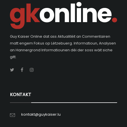
Guy Kaiser Online dat ass Aktualitéit an Commentairen
matt engem Fokus op Lëtzebuerg. Informatioun, Analysen
an Hannergrond Informatiounen déi der soss wäit siche
gitt.
KONTAKT
kontakt@guykaiser.lu