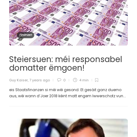
Finanzen
Steiersuen: méi responsabel
domatter ëmgoen!
Guy Kaiser
,
7 years ago
0
4 min
eis Staatsfinanzen si méi wéi gesond. Et gesäit ganz duerno
aus, wéi wann d’Joer 2018 kéint matt engem Iwwerschotz vun...