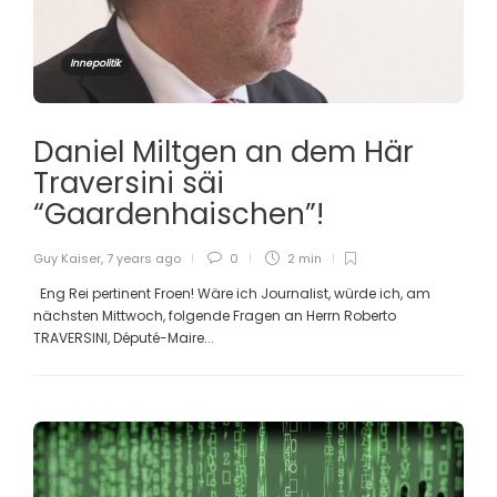
Innepolitik
Daniel Miltgen an dem Här
Traversini säi
“Gaardenhaischen”!
Guy Kaiser
,
7 years ago
0
2 min
Eng Rei pertinent Froen! Wäre ich Journalist, würde ich, am
nächsten Mittwoch, folgende Fragen an Herrn Roberto
TRAVERSINI, Député-Maire...