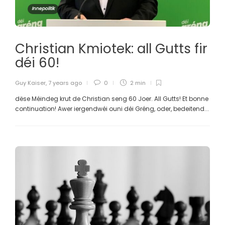
Innepolitik
Christian Kmiotek: all Gutts fir
déi 60!
Guy Kaiser
,
7 years ago
0
2 min
dëse Méindeg krut de Christian seng 60 Joer. All Gutts! Et bonne
continuation! Awer iergendwéi ouni déi Gréng, oder, bedeitend...