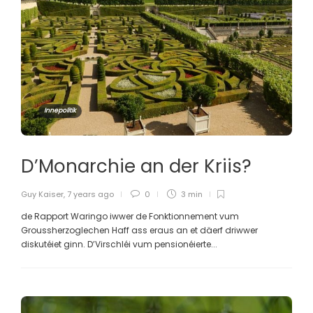
Innepolitik
D’Monarchie an der Kriis?
Guy Kaiser
,
7 years ago
0
3 min
de Rapport Waringo iwwer de Fonktionnement vum
Groussherzoglechen Haff ass eraus an et däerf driwwer
diskutéiet ginn. D’Virschléi vum pensionéierte...