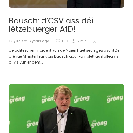
Bausch: d’CSV ass déi
lëtzebuerger AfD!
Guy Kaiser
,
6 years ago
0
2 min
de politeschen Incident vun de Moien huet sech gewäsch! De
grénge Minister François Bausch gouf komplett ausfälleg vis-
à-vis vun engem...