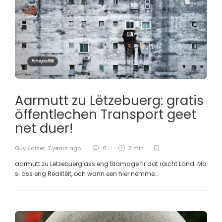
Innepolitik
Aarmutt zu Lëtzebuerg: gratis
öffentlechen Transport geet
net duer!
Guy Kaiser
,
7 years ago
0
3 min
aarmutt zu Lëtzebuerg ass eng Blamage fir dat räicht Land. Ma
si ass eng Realitéit, och wann een hier nëmme...