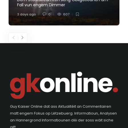
Fall vun engem Dimmer
3 days ago
0
607
Guy Kaiser Online dat ass Aktualitéit an Commentairen
matt engem Fokus op Lëtzebuerg. Informatioun, Analysen
an Hannergrond Informatiounen déi der soss wäit siche
gitt.