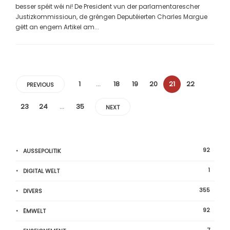
besser spéit wéi ni! De President vun der parlamentarescher
Justizkommissioun, de gréngen Deputéierten Charles Margue
gëtt an engem Artikel am...
1
…
18
19
20
21
22
PREVIOUS
23
24
…
35
NEXT
92
AUSSEPOLITIK
1
DIGITAL WELT
355
DIVERS
92
ËMWELT