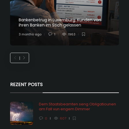
Bankenbetrug in Luxemburg: Kunden von
ihren Banken im Stich gelassen
3 months ago
1
1963
REZENT POSTS
Dem Staatsbeamten seng Obligatiounen
am Fall vun engem Dimmer
0
607