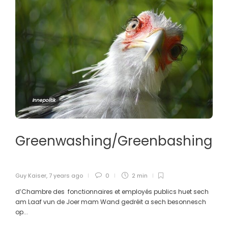
Innepolitik
Greenwashing/Greenbashing
Guy Kaiser
,
7 years ago
0
2 min
d’Chambre des fonctionnaires et employés publics huet sech
am Laaf vun de Joer mam Wand gedréit a sech besonnesch
op...