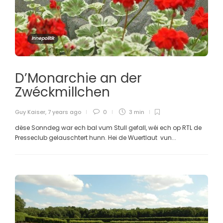
Innepolitik
D’Monarchie an der
Zwéckmillchen
Guy Kaiser
,
7 years ago
0
3 min
dëse Sonndeg war ech bal vum Stull gefall, wéi ech op RTL de
Presseclub gelauschtert hunn. Hei de Wuertlaut vun...