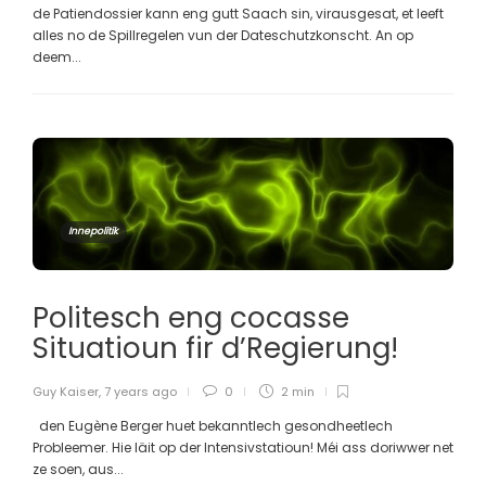
de Patiendossier kann eng gutt Saach sin, virausgesat, et leeft
alles no de Spillregelen vun der Dateschutzkonscht. An op
deem...
Innepolitik
Politesch eng cocasse
Situatioun fir d’Regierung!
Guy Kaiser
,
7 years ago
0
2 min
den Eugène Berger huet bekanntlech gesondheetlech
Probleemer. Hie läit op der Intensivstatioun! Méi ass doriwwer net
ze soen, aus...