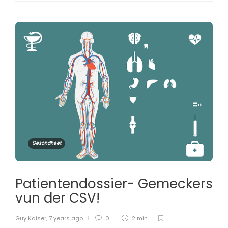
Gesondheet
Patientendossier- Gemeckers
vun der CSV!
Guy Kaiser
,
7 years ago
0
2 min