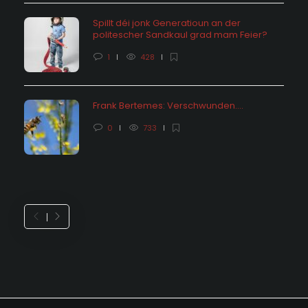
Spillt déi jonk Generatioun an der
politescher Sandkaul grad mam Feier?
1
428
Frank Bertemes: Verschwunden….
0
733