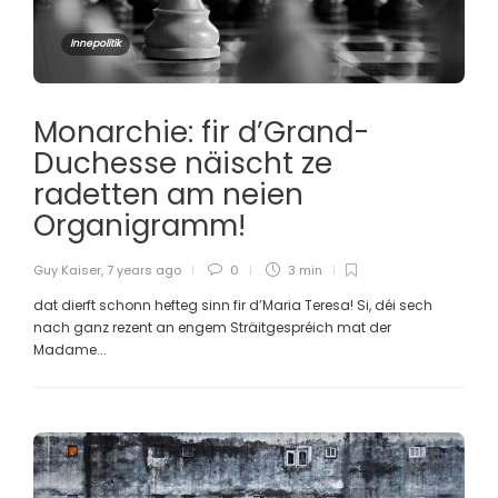
Innepolitik
Monarchie: fir d’Grand-
Duchesse näischt ze
radetten am neien
Organigramm!
Guy Kaiser
,
7 years ago
0
3 min
dat dierft schonn hefteg sinn fir d’Maria Teresa! Si, déi sech
nach ganz rezent an engem Sträitgespréich mat der
Madame...