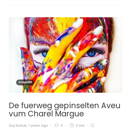
Innepolitik
De fuerweg gepinselten Aveu
vum Charel Margue
Guy Kaiser
,
7 years ago
0
2 min