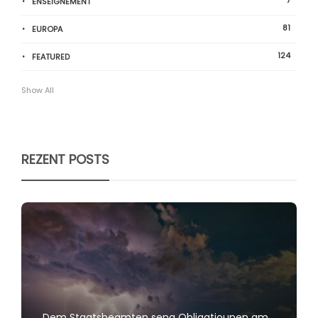
7
ENSEIGNEMENT
81
EUROPA
124
FEATURED
Show All
REZENT POSTS
Dem Staatsbeamten seng Obligatiounen am