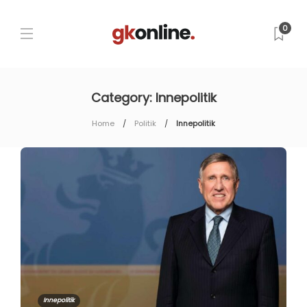
0
Category:
Innepolitik
Home
Politik
Innepolitik
Innepolitik