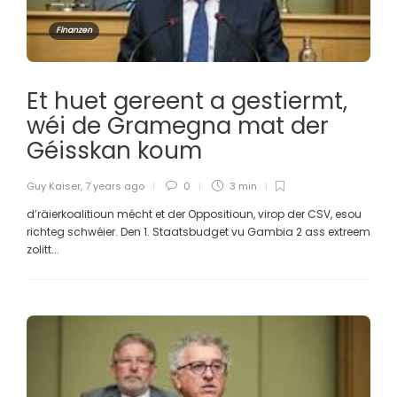
Finanzen
Et huet gereent a gestiermt,
wéi de Gramegna mat der
Géisskan koum
Guy Kaiser
,
7 years ago
0
3 min
d’räierkoalitioun mécht et der Oppositioun, virop der CSV, esou
richteg schwéier. Den 1. Staatsbudget vu Gambia 2 ass extreem
zolitt...