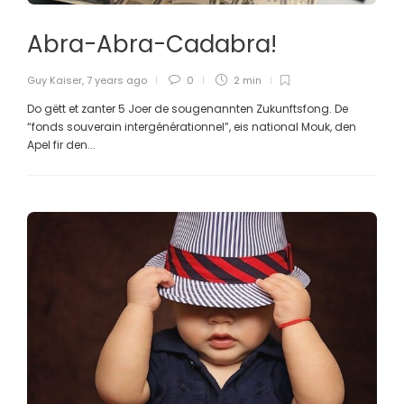
Abra-Abra-Cadabra!
Guy Kaiser
,
7 years ago
0
2 min
Do gëtt et zanter 5 Joer de sougenannten Zukunftsfong. De
“fonds souverain intergénérationnel”, eis national Mouk, den
Apel fir den...