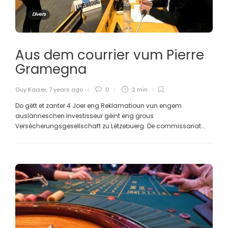
Divers
Aus dem courrier vum Pierre
Gramegna
Guy Kaiser
,
7 years ago
0
2 min
Do gëtt et zanter 4 Joer eng Reklamatioun vun engem
auslänneschen Investisseur géint eng grous
Versécherungsgesellschaft zu Lëtzebuerg. De commissariat...