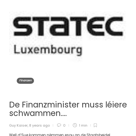
Finanzen
De Finanzminister muss léiere
schwammen….
Guy Kaiser
,
8 years ago
0
1 min
Well d’Sue kommen nëmmen esou an de Staatsbeidel