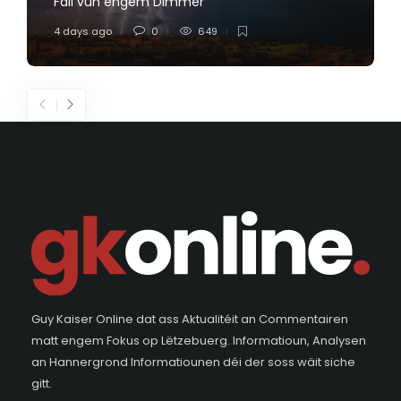
Fall vun engem Dimmer
4 days ago
0
649
Guy Kaiser Online dat ass Aktualitéit an Commentairen
matt engem Fokus op Lëtzebuerg. Informatioun, Analysen
an Hannergrond Informatiounen déi der soss wäit siche
gitt.