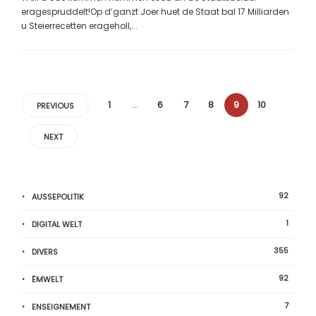
eragespruddelt!Op d’ganzt Joer huet de Staat bal 17 Milliarden
u Steierrecetten erageholl,...
1
…
6
7
8
9
10
PREVIOUS
NEXT
92
AUSSEPOLITIK
1
DIGITAL WELT
355
DIVERS
92
ËMWELT
7
ENSEIGNEMENT