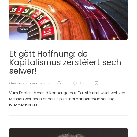
Divers
Et gëtt Hoffnung: de
Kapitalismus zerstéiert sech
selwer!
Guy Kaiser
,
7 years ago
0
2 min
Vum Faalen léieren d’Kanner goen ». Dat stëmmt wuel, well kee
Mënsch wëll sech onnëtz e puermol hannertenaaner eng
bluddech Nues...