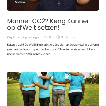
Finanzen
Manner CO2? Keng Kanner
op d’Welt setzen!
Guy Kaiser
,
7 years ago
0
3 min
Katastroph! De Weltklima gëtt e bësselchen opgehëtzt a schonn
gesi mir schwaarz,pechschwaarz. D’Medien weisen eis Biller vu
massivem Plastiksdreck, deen...