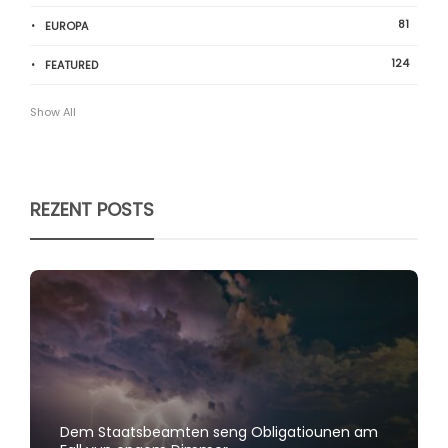
81
EUROPA
124
FEATURED
Show All
REZENT POSTS
Dem Staatsbeamten seng Obligatiounen am