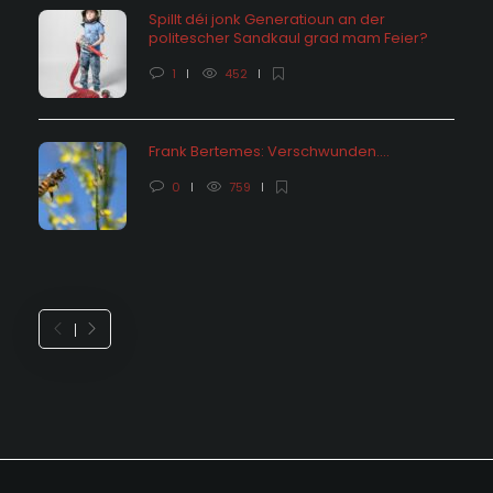
Spillt déi jonk Generatioun an der
politescher Sandkaul grad mam Feier?
1
452
Frank Bertemes: Verschwunden….
0
759