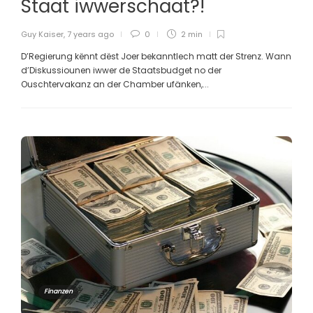
Staat iwwerschaat?!
Guy Kaiser
,
7 years ago
0
2 min
D’Regierung kënnt dëst Joer bekanntlech matt der Strenz. Wann
d’Diskussiounen iwwer de Staatsbudget no der
Ouschtervakanz an der Chamber ufänken,...
Finanzen