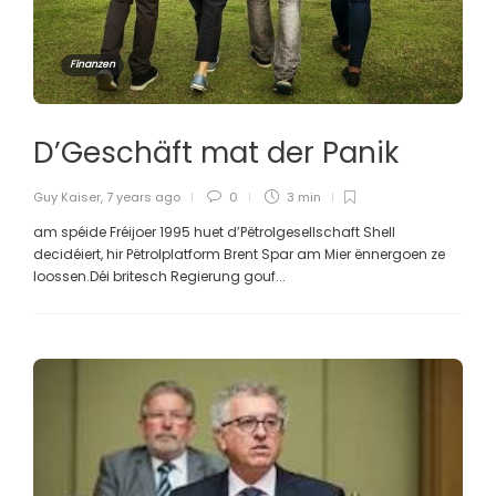
Finanzen
D’Geschäft mat der Panik
Guy Kaiser
,
7 years ago
0
3 min
am spéide Fréijoer 1995 huet d’Pëtrolgesellschaft Shell
decidéiert, hir Pëtrolplatform Brent Spar am Mier ënnergoen ze
loossen.Déi britesch Regierung gouf...