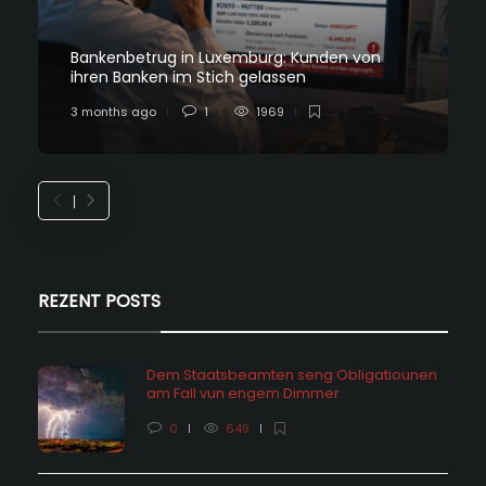
Bankenbetrug in Luxemburg: Kunden von
ihren Banken im Stich gelassen
3 months ago
1
1969
REZENT POSTS
Dem Staatsbeamten seng Obligatiounen
am Fall vun engem Dimmer
0
649