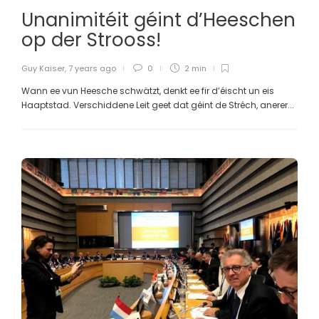
Unanimitéit géint d’Heeschen
op der Strooss!
Guy Kaiser
,
7 years ago
0
2 min
Wann ee vun Heesche schwätzt, denkt ee fir d’éischt un eis
Haaptstad. Verschiddene Leit geet dat géint de Stréch, anerer...