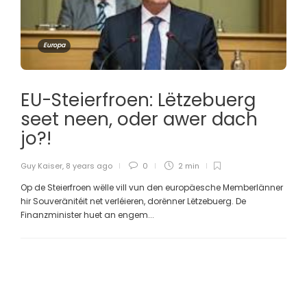
Europa
EU-Steierfroen: Lëtzebuerg
seet neen, oder awer dach
jo?!
Guy Kaiser
,
8 years ago
0
2 min
Op de Steierfroen wëlle vill vun den europäesche Memberlänner
hir Souveränitéit net verléieren, dorënner Lëtzebuerg. De
Finanzminister huet an engem...